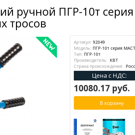
ий ручной ПГР-10т сери
х тросов
Артикул:
92049
Модель:
ПГР-10т серия МАС
Тип:
ПГР-10т
Производитель:
КВТ
Страна происхождения:
Росс
Цена с НДС:
10080.17 руб.