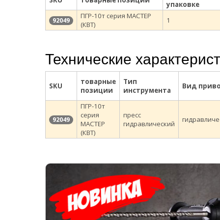
SKU
товарные позиции
упаковке
ПГР-10т серия МАСТЕР
1
92049
(КВТ)
Технические характерис
товарные
Тип
SKU
Вид прив
позиции
инструмента
ПГР-10т
серия
пресс
гидравличе
92049
МАСТЕР
гидравлический
(КВТ)