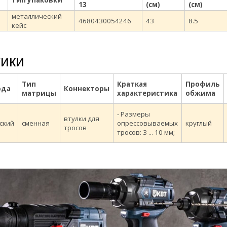
тип упаковки
13
(см)
(см)
металлический
4680430054246
43
8.5
кейс
тики
Тип
Краткая
Профиль
ода
Коннекторы
матрицы
характеристика
обжима
- Размеры
втулки для
ский
сменная
опрессовываемых
круглый
тросов
тросов: 3 ... 10 мм;