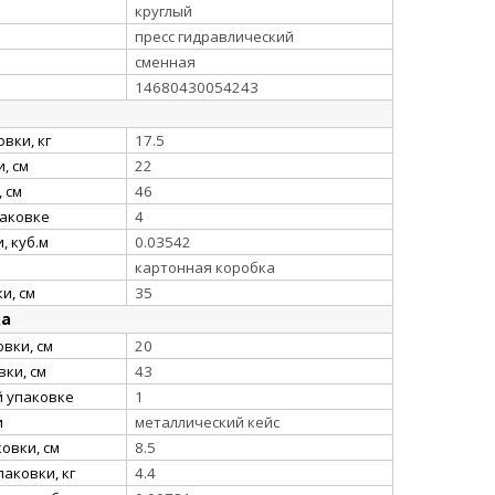
круглый
пресс гидравлический
сменная
14680430054243
вки, кг
17.5
, см
22
 см
46
паковке
4
, куб.м
0.03542
картонная коробка
и, см
35
ка
вки, см
20
ки, см
43
й упаковке
1
и
металлический кейс
овки, см
8.5
аковки, кг
4.4