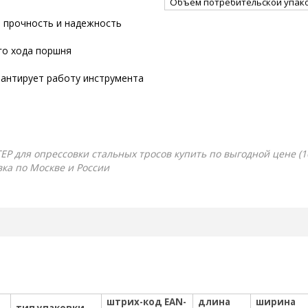
Объём потребительской упако
 прочность и надежность
го хода поршня
рантирует работу инструмента
Р для опрессовки стальных тросов купить по выгодной цене (10
вка по Москве и России
штрих-код EAN-
длина
ширина