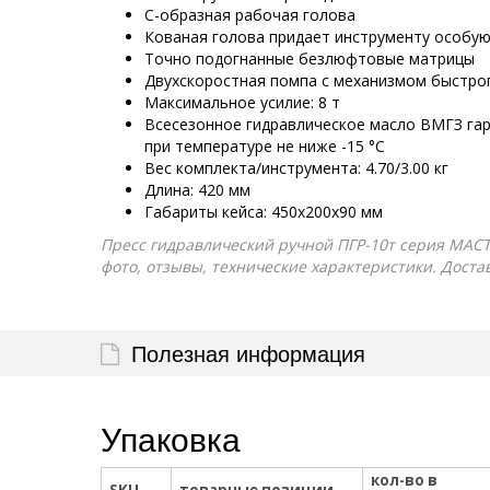
С-образная рабочая голова
Кованая голова придает инструменту особую
Точно подогнанные безлюфтовые матрицы
Двухскоростная помпа с механизмом быстро
Максимальное усилие: 8 т
Всесезонное гидравлическое масло ВМГЗ га
при температуре не ниже -15 °С
Вес комплекта/инструмента: 4.70/3.00 кг
Длина: 420 мм
Габариты кейса: 450х200х90 мм
Пресс гидравлический ручной ПГР-10т серия МАСТЕ
фото, отзывы, технические характеристики. Доста
Полезная информация
Упаковка
кол-во в