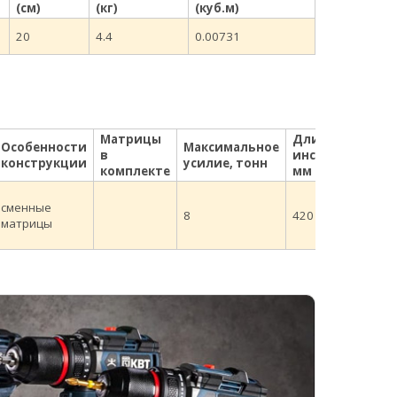
(см)
(кг)
(куб.м)
20
4.4
0.00731
Матрицы
Длина
Особенности
Максимальное
в
инструмента,
конструкции
усилие, тонн
комплекте
мм
сменные
8
420
матрицы