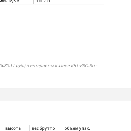
вки, куб.м
0.00731
080.17 руб.) в интернет-магазине КВТ-PRO.RU -
высота
вес брутто
объем упак.