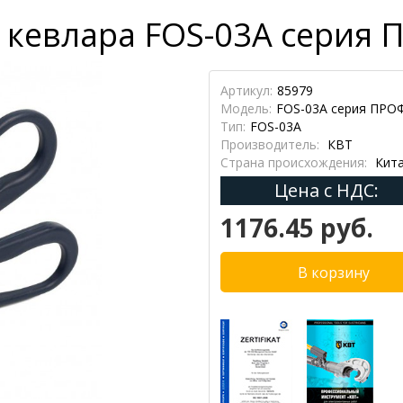
 кевлара FOS-03A серия 
Артикул:
85979
Модель:
FOS-03A серия ПРО
Тип:
FOS-03A
Производитель:
КВТ
Страна происхождения:
Кит
Цена с НДС:
1176.45 руб.