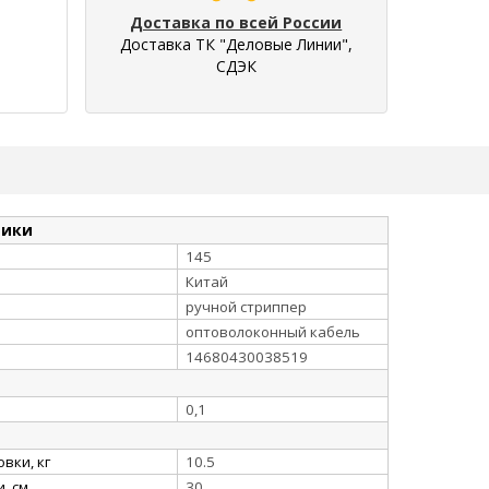
Доставка по всей России
Доставка ТК "Деловые Линии",
СДЭК
тики
145
Китай
ручной стриппер
оптоволоконный кабель
14680430038519
0,1
вки, кг
10.5
, см
30