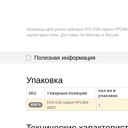
Ножницы для резки кевлара FOS-03A серия ПРОФИ (
характеристики. Доставка по Москве и России
Полезная информация
Упаковка
кол-во в
SKU
товарные позиции
упаковке
FOS-03A серия ПРОФИ
1
85979
(КВТ)
Технические характерис