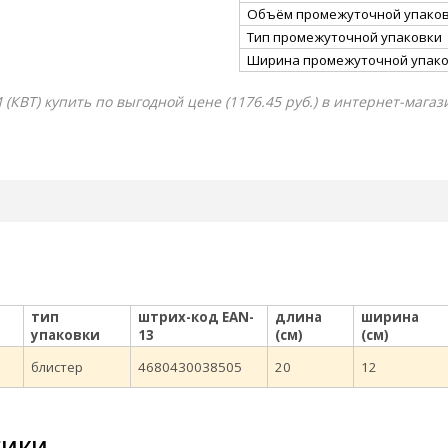
Объём промежуточной упаковк
Тип промежуточной упаковки
Ширина промежуточной упако
КВТ) купить по выгодной цене (1176.45 руб.) в интернет-магаз
тип
штрих-код EAN-
длина
ширина
упаковки
13
(см)
(см)
блистер
4680430038505
20
12
тики