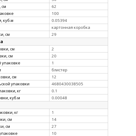
 см
62
паковке
100
, куб.м
0.05394
картонная коробка
и, см
29
ка
вки, см
2
ки, см
20
й упаковке
1
и
блистер
овки, см
12
ьской упаковки
4680430038505
аковки, кг
0.1
вки, куб.м
0.00048
ковки, кг
1
ки, см
14
и, см
27
упаковке
10