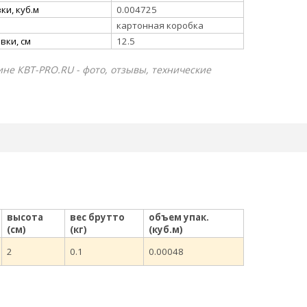
и, куб.м
0.004725
картонная коробка
вки, см
12.5
ине КВТ-PRO.RU - фото, отзывы, технические
высота
вес брутто
объем упак.
(см)
(кг)
(куб.м)
2
0.1
0.00048