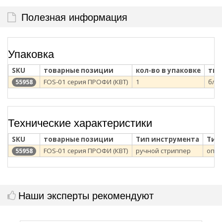
Полезная информация
Упаковка
SKU
товарные позиции
кол-во в упаковке
тип
FOS-01 серия ПРОФИ (КВТ)
1
бли
55958
Технические характеристики
SKU
товарные позиции
Тип инструмента
Тип
FOS-01 серия ПРОФИ (КВТ)
ручной стриппер
опто
55958
Наши эксперты рекомендуют