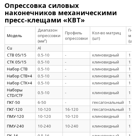
Опрессовка силовых
наконечников механическими
пресс-клещами «КВТ»
Диапазон
Гне
Профиль
Кол-во матриц
Модель
опрессовки
мат
опрессовки
(шт)
(мм²)
(шт
Cu
Al
CTB 05/15
0.5-10
-
клиновидный
1
CTK 05/15
0.5-10
-
клиновидный
1
Набор CTB
0.5-10
-
клиновидный
1
Набор CTB+4
0.5-10
-
клиновидный
1
Набор CTK+4
0.5-10
-
клиновидный
1
Наборы
0.5-10
-
клиновидный
1
CTD/CTF
ПКГ-50
6-50
-
гексагональный
1
ПКГ-120
10-120
16-120
гексагональный
1
ПМУ-120
10-120
10-120
клиновидный
1
ПМУ-240
10-240
10-240
клиновидный
1
ПК-16
0.5-16
-
клиновидный
1