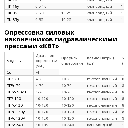
ПК-16у
0.5-16
-
клиновидный
1
ПК-35
2.5-35
10-25
клиновидный
1
ПК-35у
6-35
10-25
клиновидный
1
Опрессовка силовых
наконечников гидравлическими
прессами «КВТ»
Диапазон
Профиль
Кол-во матриц
Ус
Модель
опрессовки
опрессовки
(шт)
(т)
(мм²)
Cu
Al
ПГР-70
4-70
10-70
гексагональный
8
ПГРс-70
4-70
10-70
гексагональный
8
ПГРс-70АМ
4-70
10-70
гексагональный
8
ПГР-120
10-120
10-120
гексагональный
8
ПГРс-120
10-120
10-120
гексагональный
8
ПГРс-120у
10-120
10-120
гексагональный
8
ПГРс-120А
10-120
10-120
гексагональный
8
ПГРс-240
10-185
10-240
клиновидный
1