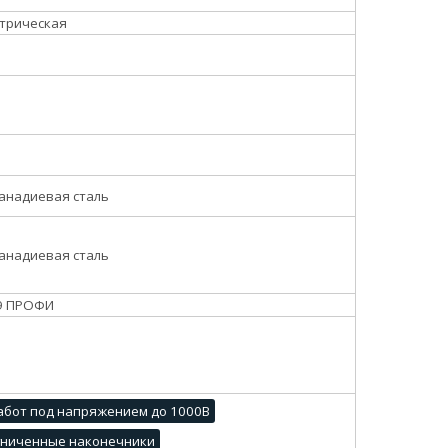
трическая
анадиевая сталь
анадиевая сталь
9 ПРОФИ
абот под напряжением до 1000В
гниченные наконечники