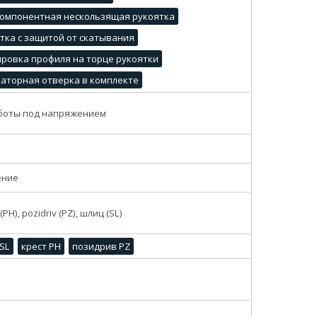
омпонентная нескользящая рукоятка
тка с защитой от скатывания
ровка профиля на торце рукоятки
аторная отверка в комплекте
боты под напряжением
ение
 (PH), pozidriv (PZ), шлиц (SL)
SL
крест PH
позидрив PZ