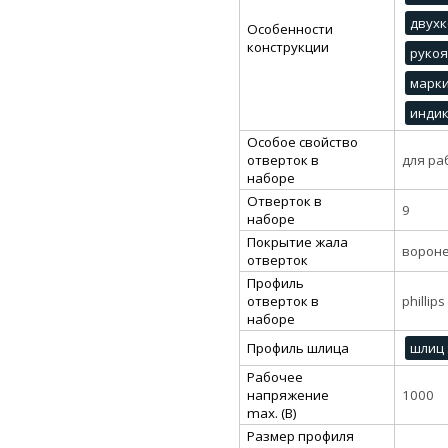
двухк
Особенности
конструкции
рукоя
марки
индик
Особое свойство
отверток в
для ра
наборе
Отверток в
9
наборе
Покрытие жала
ворон
отверток
Профиль
отверток в
phillips
наборе
Профиль шлица
шлиц 
Рабочее
напряжение
1000
max. (В)
Размер профиля