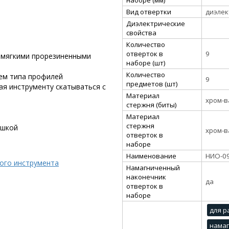
Вид отвертки
диэлек
Диэлектрические
свойства
Количество
отверток в
9
 мягкими прорезиненными
наборе (шт)
Количество
ем типа профилей
9
предметов (шт)
я инструменту скатываться с
Материал
хром-в
стержня (биты)
Материал
стержня
ышкой
хром-в
отверток в
наборе
Наименование
НИО-0
кого инструмента
Намагниченный
наконечник
да
отверток в
наборе
для р
нама