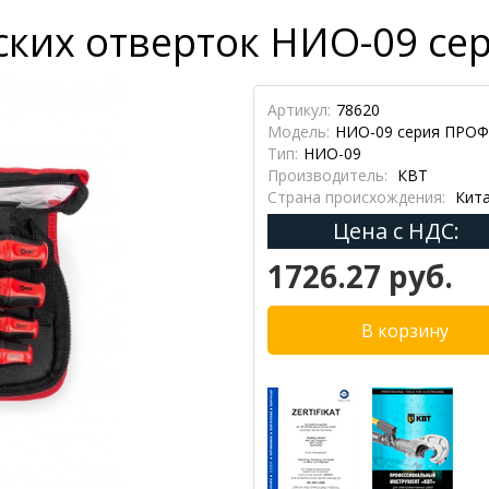
ских отверток НИО-09 се
Артикул:
78620
Модель:
НИО-09 серия ПРО
Тип:
НИО-09
Производитель:
КВТ
Страна происхождения:
Кит
Цена с НДС:
1726.27 руб.