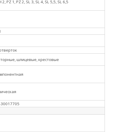
 2, PZ 1, PZ 2, SL 3, SL 4, SL 5,5, SL 6,5
И
отверток
торные, шлицевые, крестовые
омпонентная
мическая
430017705