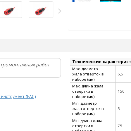
Технические характерис
ктромонтажных работ
Max. диаметр
жала отверток в
6,5
наборе (мм)
Max. длина жала
отвертки в
150
 инструмент (EAC)
наборе (мм)
Min. диаметр
жала отверток в
3
наборе (мм)
Min. длина жала
отвертки в
75
наборе (мм)