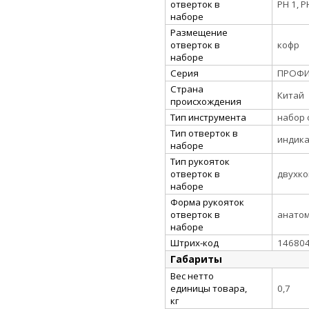
отверток в
PH 1, PH
наборе
Размещение
отверток в
кофр
наборе
Серия
ПРОФ
Страна
Китай
происхождения
Тип инструмента
набор 
Тип отверток в
индика
наборе
Тип рукояток
отверток в
двухк
наборе
Форма рукояток
отверток в
анато
наборе
Штрих-код
14680
Габариты
Вес нетто
единицы товара,
0,7
кг