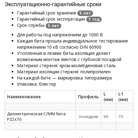
Эксплуатационно-гарантийные сроки
Гарантийный срок хранения
5 лет
Гарантийный срок эксплуатации
1 год
Срок службы
5 лет
Для работы под напряжением до 1000 В
Каждая бита прошла индивидуальное тестирование
напряжением 10 кВ согласно DIN 60900
Утопленная в лезвие биты изоляция делает
возможным монтаж винтов с глубокой посадкой
Материал стержня: хром-молибденовая сталь
Материал изоляции стержня: полипропилен
На каждой бите — маркировка типоразмера
Упаковка: блистер
L
L1
Наименование
Профиль
(мм)
(мм)
Диэлектрическая СЛИМ бита
позидрив
90
70
PZ2х70