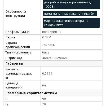
для работ под напряжением до
1000В
Особенности
намагниченные наконечники бит
конструкции
маркировка типоразмера на
каждой бите
Профиль шлица
позидрив PZ
Серия
СЛИМ
Страна
Тайвань
происхождения
Тип инструмента
бита
Штрих-код
4680430025468
Габариты
Вес нетто
единицы товара,
0,0194
кг
Единица
шт
измерения
Размерные характеристики
L
90
L₁
70