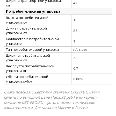
Ширина транспортной упаковки,
47
см
Потребительская упаковка
Высота потребительской
15
упаковки, см
Длина потребительской
28
упаковки, см
Количество в потребительской
1
упаковке
Тип потребительской упаковки
п/э пакет
Ширина потребительской
23
упаковки, см
Вес брутто потребительской
0.7
упаковки, кг
Объём потребительской
0.00966
упаковки, куб.м
Сумка поясная с жесткими стенками С-12 (КВТ) 81444
купить по выгодной цене (1868.98 руб.) в интернет-
магазине КВТ-PRO.RU - фото, отзывы, технические
характеристики. Доставка по Москве и России