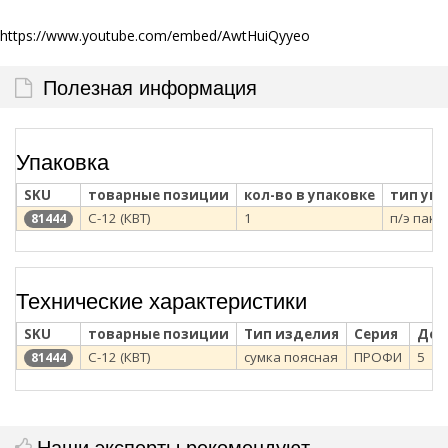
https://www.youtube.com/embed/AwtHuiQyyeo
Полезная информация
Упаковка
SKU
товарные позиции
кол-во в упаковке
тип уп
С-12 (КВТ)
1
п/э паке
81444
Технические характеристики
SKU
товарные позиции
Тип изделия
Серия
Доп
С-12 (КВТ)
сумка поясная
ПРОФИ
5
81444
Наши эксперты рекомендуют