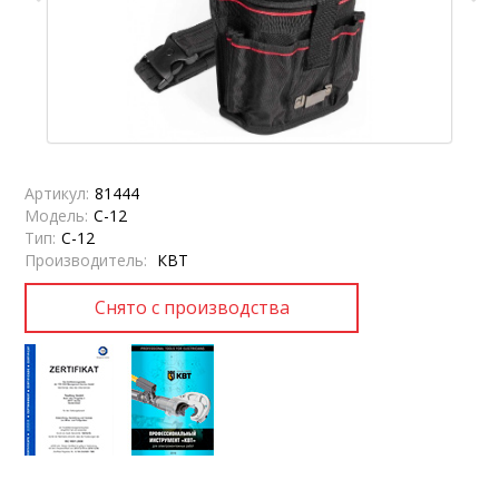
Артикул:
81444
Модель:
С-12
Тип:
С-12
Производитель:
КВТ