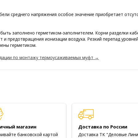
бели среднего напряжения особое значение приобретает отсутс
быть заполнено герметиком-заполнителем. Корни разделки каб
т и предотвращения ионизации воздуха. Резкий перепад уровне
нены герметиком.
дации по монтажу термоусаживаемых муфт →
ичный магазин
Доставка по России
чивайте банковской картой
Доставка ТК "Деловые Лини