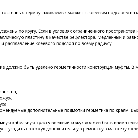
лстостенных термоусаживаемых манжет с клеевым подслоем на 
 усажены по кругу. Если в условиях ограниченного пространств
таллическую пластину в качестве рефлектора. Медленный и равн
и расплавление клеевого подслоя по всему радиусу.
е должно быть уделено герметичности конструкции муфты. В м
ранства,
ожуха,
уха.
комендуемые дополнительные подмотки герметика по краям. Выс
мную кабельную трассу внешний кожух должен быть внимательн
ует усадить на кожух дополнительную ремонтную манжету с кл