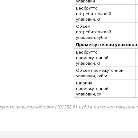
упаковки
Вес брутто
потребительской
упаковки, кг
Объём
потребительской
упаковки, куб.м
Промежуточная упаковка
Вес брутто
промежуточной
упаковки, кг
Объём промежуточной
упаковки, куб.м
Ширина
промежуточной
упаковки, см
упить по выгодной цене (101258.81 руб.) в интернет-магазине 