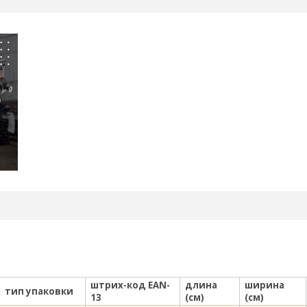
штрих-код EAN-
длина
ширина
тип упаковки
13
(см)
(см)