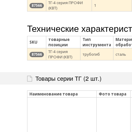
ТГ-4 серия ПРОФИ
1
87566
(КВТ)
Технические характерис
товарные
Тип
Матери
SKU
позиции
инструмента
обрабо
ТГ-4 серия
трубогиб
сталь
87566
ПРОФИ (КВТ)
Товары серии ТГ (2 шт.)
Наименование товара
Фото товара