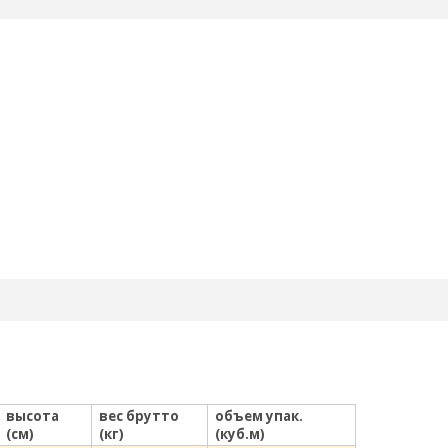
высота
вес брутто
объем упак.
(см)
(кг)
(куб.м)