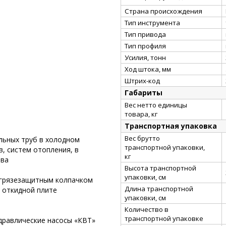
Страна происхождения
Тип инструмента
Тип привода
Тип профиля
Усилия, тонн
Ход штока, мм
Штрих-код
Габариты
Вес нетто единицы
товара, кг
Транспортная упаковка
Вес брутто
льных труб в холодном
транспортной упаковки,
, систем отопления, в
кг
тва
Высота транспортной
упаковки, см
 грязезащитным колпачком
Длина транспортной
й откидной плите
упаковки, см
Количество в
транспортной упаковке
дравлические насосы «КВТ»