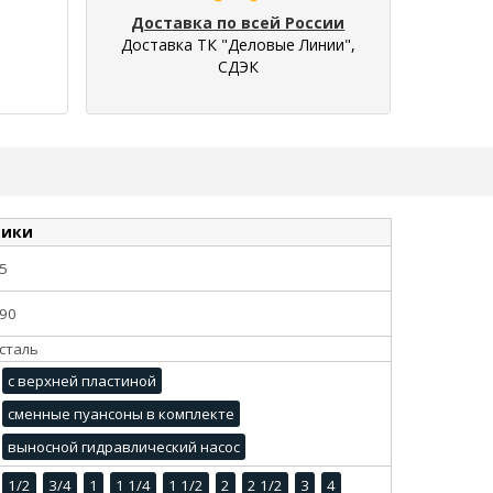
Доставка по всей России
Доставка ТК "Деловые Линии",
СДЭК
тики
5
90
сталь
с верхней пластиной
сменные пуансоны в комплекте
выносной гидравлический насос
1/2
3/4
1
1 1/4
1 1/2
2
2 1/2
3
4