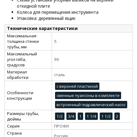
откидной плите
Колеса для перемещения инструмента
Упаковка: деревянный ящик
Технические характеристики
Максимальная
толщина стенки
5
трубы, мм
Максимальный
угол гиба,
90
градусов
Материал
сталь
обработки
с верхней пластиной
Особенности
сменные пуансоны в комплекте
конструкции
встроенный гидравлический насос
Размеры трубы,
1/2
3/4
1
1 1/4
1 1/2
2
дюймы
Серия
ПРОФИ
Страна
Россия