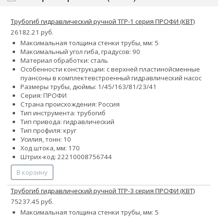
Трубогиб гидравлический ручной ТГР-1 серия ПРОФИ (КВТ)
26182.21 руб.
Максимальная толщина стенки трубы, мм: 5
Максимальный угол гиба, градусов: 90
Материал обработки: сталь
Особенности конструкции:
с верхней пластиной
сменные
пуансоны в комплекте
встроенный гидравлический насос
Размеры трубы, дюймы:
1/4
5/16
3/8
1/2
3/4
1
Серия: ПРОФИ
Страна происхождения: Россия
Тип инструмента: трубогиб
Тип привода: гидравлический
Тип профиля: круг
Усилия, тонн: 10
Ход штока, мм: 170
Штрих-код: 22210008756744
В корзину
Трубогиб гидравлический ручной ТГР-3 серия ПРОФИ (КВТ)
75237.45 руб.
Максимальная толщина стенки трубы, мм: 5