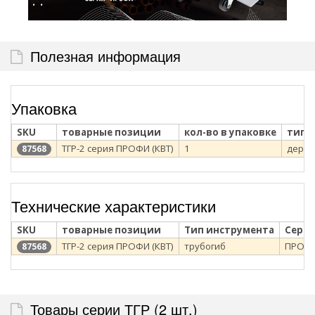
Полезная информация
Упаковка
SKU
товарные позиции
кол-во в упаковке
тип 
ТГР-2 серия ПРОФИ (КВТ)
1
дерев
87568
Технические характеристики
SKU
товарные позиции
Тип инструмента
Сери
ТГР-2 серия ПРОФИ (КВТ)
трубогиб
ПРОФ
87568
Товары серии ТГР (2 шт.)