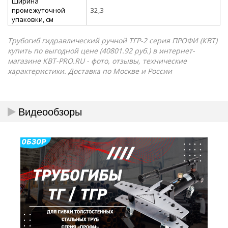
Ширина
промежуточной
32,3
упаковки, см
Трубогиб гидравлический ручной ТГР-2 серия ПРОФИ (КВТ)
купить по выгодной цене (40801.92 руб.) в интернет-
магазине КВТ-PRO.RU - фото, отзывы, технические
характеристики. Доставка по Москве и России
Видеообзоры