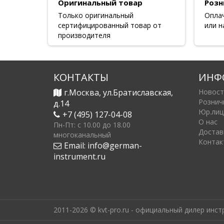
Оригинальный товар
Розн
Только оригинальный
Опла
сертифицированный товар от
или н
производителя
КОНТАКТЫ
ИНФ
г.Москва, ул.Братиславская,
Новост
Рознич
д.14
Юр.лиц
+7 (495) 127-04-08
О нас
Пн-Пт: c 10.00 до 18.00
Достав
многоканальный
Контак
Email:
info@german-
instrument.ru
2011-2026 © kvt-pro.ru - официальный дилер инс