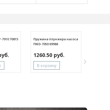
7010 70815
Пружина плунжера насоса
Винт кором
ПМЭ-7050 69988
распредели
70334
руб.
1260.50 руб.
1175.96 