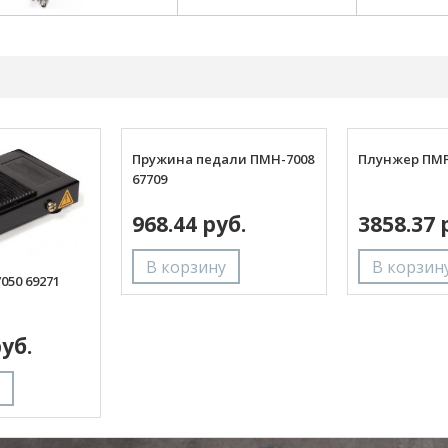
Пружина педали ПМН-7008
Плунжер ПМР-
67709
968.44 руб.
3858.37 
050 69271
руб.