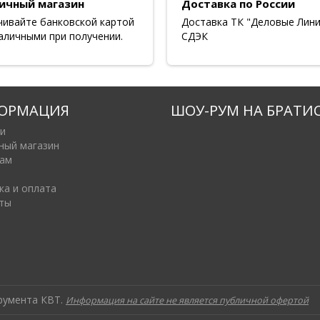
ичный магазин
Доставка по России
чивайте банковской картой
Доставка ТК "Деловые Лини
аличными при получении.
СДЭК
ОРМАЦИЯ
ШОУ-РУМ НА БРАТИ
и
ный магазин
ам
ка и оплата
ты
трумента КВТ.
Информация на сайте не является публичной офертой