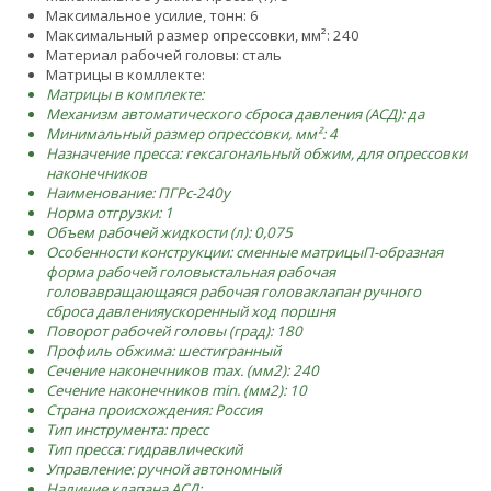
Максимальное усилие, тонн: 6
Максимальный размер опрессовки, мм²: 240
Материал рабочей головы: сталь
Матрицы в комллекте:
Матрицы в комплекте:
Механизм автоматического сброса давления (АСД): да
Минимальный размер опрессовки, мм²: 4
Назначение пресса: гексагональный обжим, для опрессовки
наконечников
Наименование: ПГРс-240у
Норма отгрузки: 1
Объем рабочей жидкости (л): 0,075
Особенности конструкции:
сменные матрицы
П-образная
форма рабочей головы
стальная рабочая
голова
вращающаяся рабочая голова
клапан ручного
сброса давления
ускоренный ход поршня
Поворот рабочей головы (град): 180
Профиль обжима: шестигранный
Сечение наконечников max. (мм2): 240
Сечение наконечников min. (мм2): 10
Страна происхождения: Россия
Тип инструмента: пресс
Тип пресса: гидравлический
Управление: ручной автономный
Наличие клапана АСД: