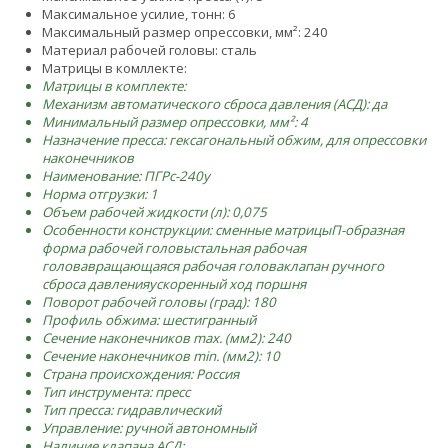
Максимальное усилие, тонн: 6
Максимальный размер опрессовки, мм²: 240
Материал рабочей головы: сталь
Матрицы в комллекте:
Матрицы в комплекте:
Механизм автоматического сброса давления (АСД): да
Минимальный размер опрессовки, мм²: 4
Назначение пресса: гексагональный обжим, для опрессовки
наконечников
Наименование: ПГРс-240у
Норма отгрузки: 1
Объем рабочей жидкости (л): 0,075
Особенности конструкции:
сменные матрицы
П-образная
форма рабочей головы
стальная рабочая
голова
вращающаяся рабочая голова
клапан ручного
сброса давления
ускоренный ход поршня
Поворот рабочей головы (град): 180
Профиль обжима: шестигранный
Сечение наконечников max. (мм2): 240
Сечение наконечников min. (мм2): 10
Страна происхождения: Россия
Тип инструмента: пресс
Тип пресса: гидравлический
Управление: ручной автономный
Наличие клапана АСД: