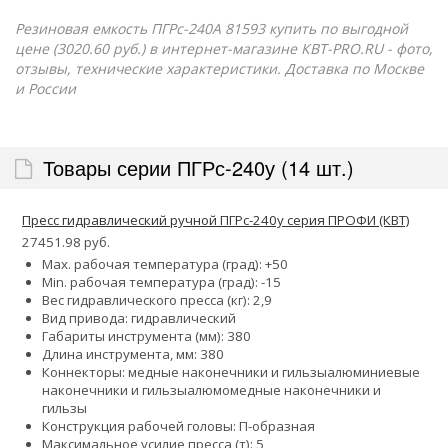
Резиновая емкость ПГРс-240А 81593 купить по выгодной
цене (3020.60 руб.) в интернет-магазине КВТ-PRO.RU - фото,
отзывы, технические характеристики. Доставка по Москве
и России
Товары серии ПГРс-240у (14 шт.)
Пресс гидравлический ручной ПГРс-240у серия ПРОФИ (КВТ)
27451.98 руб.
Max. рабочая температура (град): +50
Min. рабочая температура (град): -15
Вес гидравлического пресса (кг): 2,9
Вид привода: гидравлический
Габариты инструмента (мм): 380
Длина инструмента, мм: 380
Коннекторы:
медные наконечники и гильзы
алюминиевые
наконечники и гильзы
алюмомедные наконечники и
гильзы
Конструкция рабочей головы: П-образная
Максимальное усилие пресса (т): 5