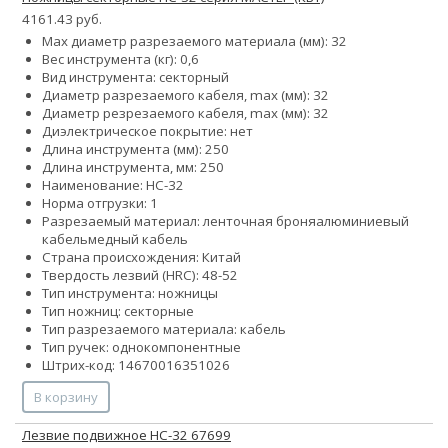
4161.43 руб.
Max диаметр разрезаемого материала (мм): 32
Вес инструмента (кг): 0,6
Вид инструмента: секторный
Диаметр разрезаемого кабеля, max (мм): 32
Диаметр резрезаемого кабеля, max (мм): 32
Диэлектрическое покрытие: нет
Длина инструмента (мм): 250
Длина инструмента, мм: 250
Наименование: НС-32
Норма отгрузки: 1
Разрезаемый материал:
ленточная броня
алюминиевый
кабель
медный кабель
Страна происхождения: Китай
Твердость лезвий (HRC): 48-52
Тип инструмента: ножницы
Тип ножниц: секторные
Тип разрезаемого материала: кабель
Тип ручек: однокомпонентные
Штрих-код: 14670016351026
В корзину
Лезвие подвижное НС-32 67699