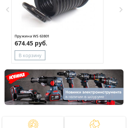
Пружина WS 63801
Р
674.45 руб.