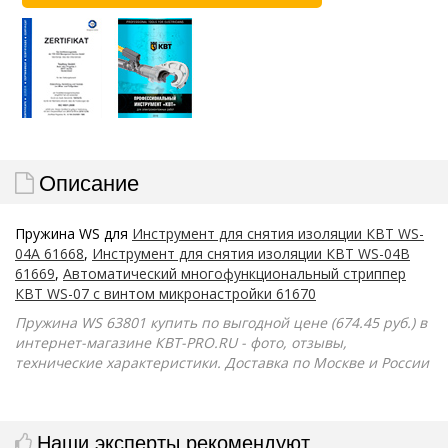
Описание
Пружина WS для
Инструмент для снятия изоляции КВТ WS-
04А 61668
,
Инструмент для снятия изоляции КВТ WS-04B
61669
,
Автоматический многофункциональный стриппер
КВТ WS-07 с винтом микронастройки 61670
Пружина WS 63801 купить по выгодной цене (674.45 руб.) в
интернет-магазине КВТ-PRO.RU - фото, отзывы,
технические характеристики. Доставка по Москве и России
Наши эксперты рекомендуют