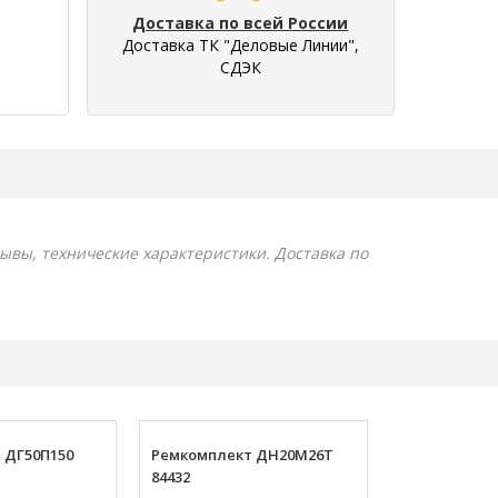
Доставка по всей России
Доставка ТК "Деловые Линии",
СДЭК
зывы, технические характеристики. Доставка по
 ДГ50П150
Ремкомплект ДН20М26Т
Ремкомплект
84432
84433