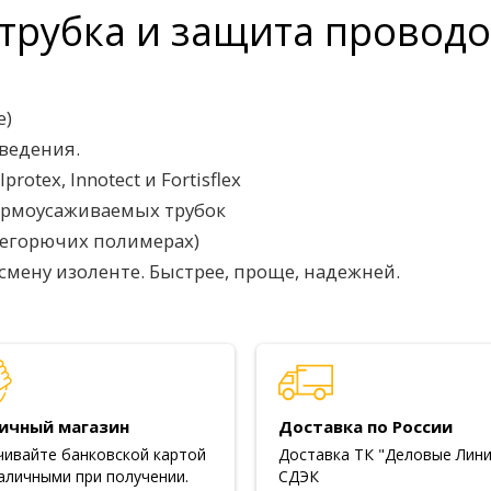
трубка и защита провод
е)
ведения.
otex, Innotect и Fortisflex
ермоусаживаемых трубок
негорючих полимерах)
смену изоленте. Быстрее, проще, надежней.
ичный магазин
Доставка по России
чивайте банковской картой
Доставка ТК "Деловые Лини
аличными при получении.
СДЭК