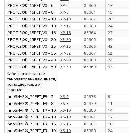
IPROFLEX®_15PET_V0 – 6
XP-6
85360
13
IPROFLEX®_15PET_V0 – 8
XP-8
85361
15
IPROFLEX®_15PET_V0 – 10
XP-10
85362
20
IPROFLEX®_15PET_V0 – 13
XP-12
85363
24
IPROFLEX®_15PET_V0 – 16
XP-16
85364
27
IPROFLEX®_15PET_V0 – 20
XP-20
85365
39
IPROFLEX®_15PET_V0 – 25
XP-25
85366
43
IPROFLEX®_15PET_V0 – 35
XP-32
85367
62
IPROFLEX®_35PET_V0 – 40
XP-38
85368
74
IPROFLEX®_35PET_V0 – 50
XP-50
85369
92
Кабельные оплетки
самозаворачивающиеся,
не поддерживают
горение
innoSNAP®_70PET_FR – 5
XS-5
85378
8
innoSNAP®_70PET_FR – 8
XS-8
85379
11
innoSNAP®_70PET_FR – 10
XS-10
85380
14
innoSNAP®_70PET_FR – 13
XS-13
85381
17
innoSNAP®_70PET_FR – 16
XS-16
85382
18
innoSNAP®_70PET_FR – 19
XS-19
85383
24