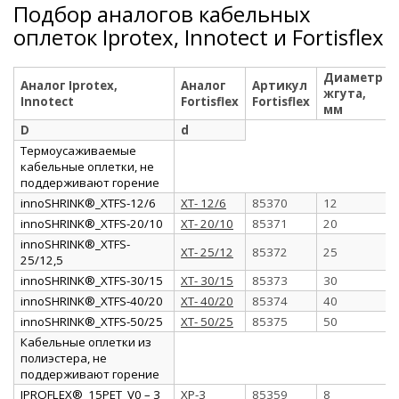
Подбор аналогов кабельных
оплеток Iprotex, Innotect и Fortisflex
Диаметр
Аналог Iprotex,
Аналог
Артикул
жгута,
Innotect
Fortisflex
Fortisflex
мм
D
d
Термоусаживаемые
кабельные оплетки, не
поддерживают горение
innoSHRINK®_XTFS-12/6
XT- 12/6
85370
12
innoSHRINK®_XTFS-20/10
XT- 20/10
85371
20
innoSHRINK®_XTFS-
XT- 25/12
85372
25
25/12,5
innoSHRINK®_XTFS-30/15
XT- 30/15
85373
30
innoSHRINK®_XTFS-40/20
XT- 40/20
85374
40
innoSHRINK®_XTFS-50/25
XT- 50/25
85375
50
Кабельные оплетки из
полиэстера, не
поддерживают горение
IPROFLEX®_15PET_V0 – 3
XP-3
85359
8