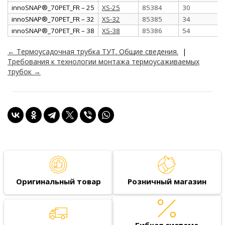
innoSNAP®_70PET_FR – 25
XS-25
85384
30
innoSNAP®_70PET_FR – 32
XS-32
85385
34
innoSNAP®_70PET_FR – 38
XS-38
85386
54
← Термоусадочная трубка ТУТ. Общие сведения.
|
Требования к технологии монтажа термоусаживаемых
трубок →
Оригинальный товар
Розничный магазин
Гибкая система