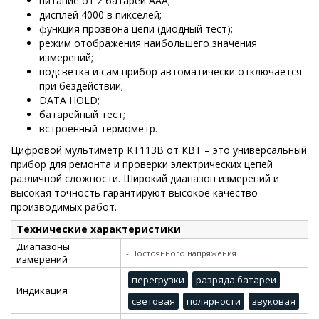
питание от 2 батарей ААА;
дисплей 4000 в пикселей;
функция прозвона цепи (диодный тест);
режим отображения наибольшего значения
измерений;
подсветка и сам прибор автоматически отключается
при бездействии;
DATA HOLD;
батарейный тест;
встроенный термометр.
Цифровой мультиметр KT113B от КВТ – это универсальный
прибор для ремонта и проверки электрических цепей
различной сложности. Широкий диапазон измерений и
высокая точность гарантируют высокое качество
производимых работ.
Технические характеристики
Диапазоны
- Постоянного напряжения
измерений
перегрузки
разряда батареи
Индикация
световая
полярности
звуковая