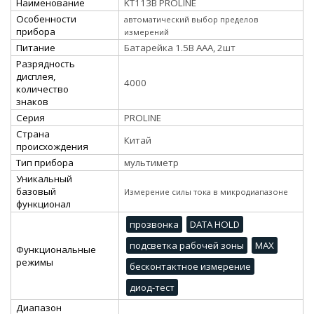
Наименование
KT113B PROLINE
Особенности
автоматический выбор пределов
прибора
измерений
Питание
Батарейка 1.5В ААА, 2шт
Разрядность
дисплея,
4000
количество
знаков
Серия
PROLINE
Страна
Китай
происхождения
Тип прибора
мультиметр
Уникальный
базовый
Измерение силы тока в микродиапазоне
функционал
прозвонка
DATA HOLD
подсветка рабочей зоны
MAX
Функциональные
режимы
бесконтактное измерение
диод-тест
Диапазон