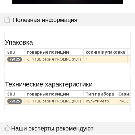
Полезная информация
Упаковка
SKU
товарные позиции
кол-во в упаковке
ти
KT 113B серия PROLINE (КВТ)
1
ка
79125
Технические характеристики
SKU
товарные позиции
Тип прибора
Серия
KT 113B серия PROLINE (КВТ)
мультиметр
PROLINE
79125
Наши эксперты рекомендуют