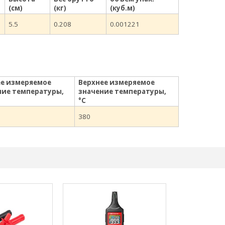
(см)
(кг)
(куб.м)
5.5
0.208
0.001221
е измеряемое
Верхнее измеряемое
ние температуры,
значение температуры,
°С
380