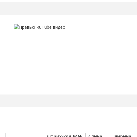
штрих-код EAN-
длина
ширина