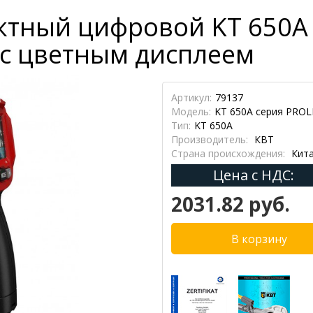
ктный цифровой KT 650A
 с цветным дисплеем
Артикул:
79137
Модель:
KT 650A серия PROL
Тип:
KT 650A
Производитель:
КВТ
Страна происхождения:
Кит
Цена с НДС:
2031.82 руб.