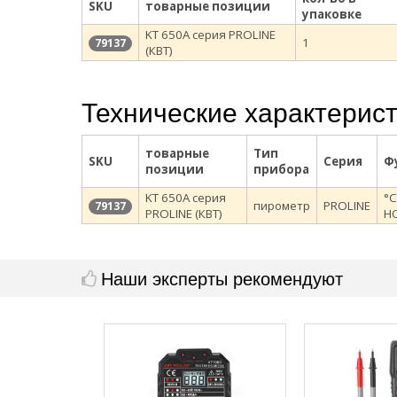
SKU
товарные позиции
упаковке
KT 650A серия PROLINE
1
79137
(КВТ)
Технические характерис
товарные
Тип
SKU
Серия
Ф
позиции
прибора
KT 650A серия
°C
пирометр
PROLINE
79137
PROLINE (КВТ)
HO
Наши эксперты рекомендуют