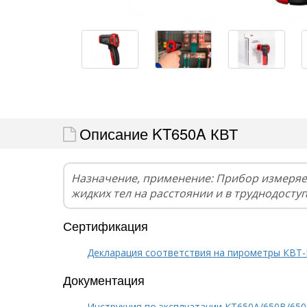
Описание KT650A КВТ
Назначение, применение: Прибор измеряе
жидких тел на расстоянии и в труднодосту
Сертификация
Декларация соответствия на пирометры КВТ-
Документация
Инструкция по эксплуатации КТ650A/650B/65