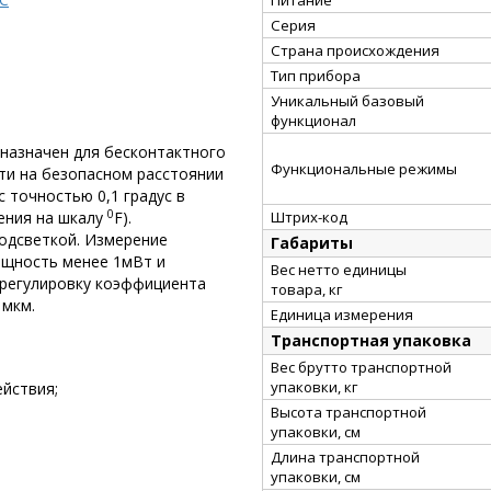
Серия
Страна происхождения
Тип прибора
Уникальный базовый
функционал
дназначен для бесконтактного
Функциональные режимы
ти на безопасном расстоянии
 точностью 0,1 градус в
0
Штрих-код
ения на шкалу
F).
одсветкой. Измерение
Габариты
ощность менее 1мВт и
Вес нетто единицы
 регулировку коэффициента
товара, кг
 мкм.
Единица измерения
Транспортная упаковка
Вес брутто транспортной
упаковки, кг
ействия;
Высота транспортной
упаковки, см
Длина транспортной
упаковки, см