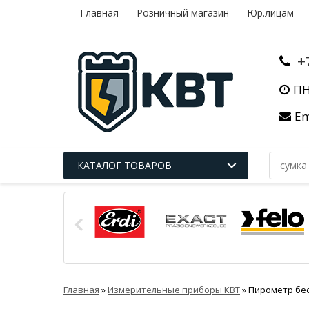
Главная
Розничный магазин
Юр.лицам
+
ПН
Em
КАТАЛОГ ТОВАРОВ
Главная
»
Измерительные приборы КВТ
»
Пирометр бес