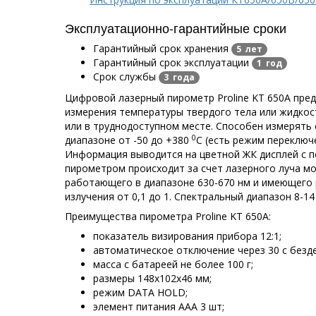
Эксплуатационно-гарантийные сроки
Гарантийный срок хранения
5 лет
Гарантийный срок эксплуатации
1 год
Срок службы
3 года
Цифровой лазерный пирометр Proline KT 650A пре
измерения температуры твердого тела или жидкос
или в труднодоступном месте. Способен измерять с
0
диапазоне от -50 до +380
С (есть режим переключ
Информация выводится на цветной ЖК дисплей с п
пирометром происходит за счет лазерного луча м
работающего в диапазоне 630-670 нм и имеющего
излучения от 0,1 до 1. Спектральный диапазон 8-14
Преимущества пирометра Proline KT 650A:
показатель визирования прибора 12:1;
автоматическое отключение через 30 с безд
масса с батареей не более 100 г;
размеры 148х102х46 мм;
режим DATA HOLD;
элемент питания ААА 3 шт;