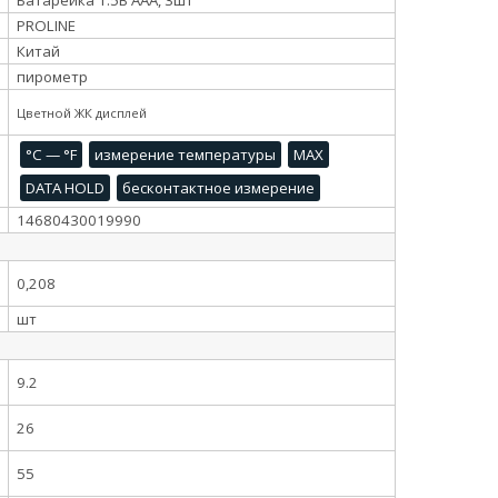
PROLINE
Китай
пирометр
Цветной ЖК дисплей
°C — °F
измерение температуры
MAX
DATA HOLD
бесконтактное измерение
14680430019990
0,208
шт
9.2
26
55