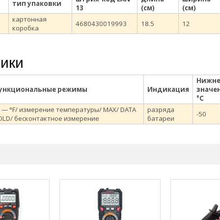
тип упаковки
13
(см)
(см)
картонная
4680430019993
18.5
12
коробка
тики
Нижне
ункциональные режимы
Индикация
значе
°С
 — °F/ измерение температуры/ MAX/ DATA
разряда
-50
LD/ бесконтактное измерение
батареи