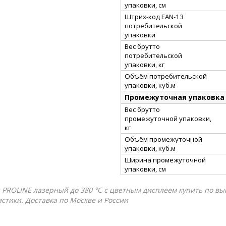
упаковки, см
Штрих-код EAN-13
потребительской
упаковки
Вес брутто
потребительской
упаковки, кг
Объём потребительской
упаковки, куб.м
Промежуточная упаковка
Вес брутто
промежуточной упаковки,
кг
Объём промежуточной
упаковки, куб.м
Ширина промежуточной
упаковки, см
ROLINE лазерный до 380 °C с цветным дисплеем купить по выго
истики. Доставка по Москве и России