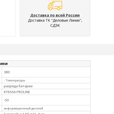
Доставка по всей России
Доставка ТК "Деловые Линии",
СДЭК
тики
380
- Температуры
разряда батареи
KT650A PROLINE
-50
информационный дисплей
Батарейка 1.5В ААА, 3шт