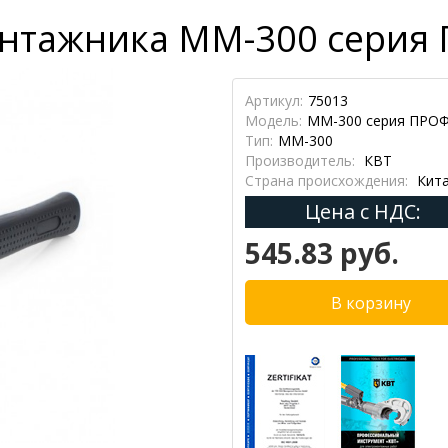
нтажника ММ-300 серия 
Артикул:
75013
Модель:
ММ-300 серия ПРО
Тип:
ММ-300
Производитель:
КВТ
Страна происхождения:
Кит
Цена с НДС:
545.83 руб.