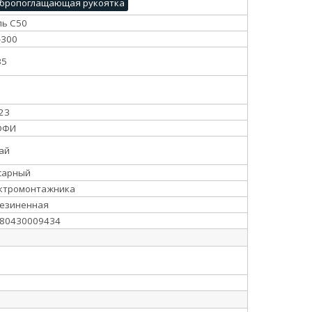
бропоглащающая рукоятка
ль С50
300
35
23
ОФИ
ай
сарный
ктромонтажника
езиненная
80430009434