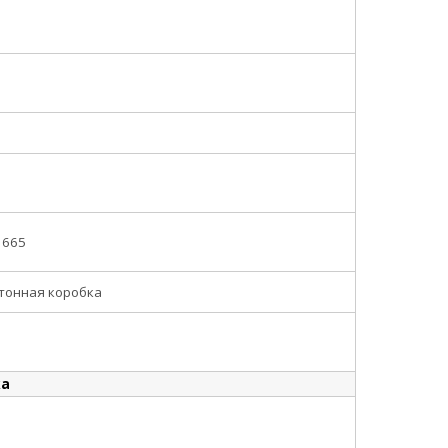
1665
тонная коробка
ка