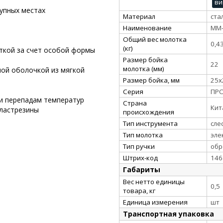
ви
тупных местах
Материал
ста
Наименование
ММ-
Общий вес молотка
0,4
(кг)
ткой за счет особой формы
Размер бойка
22
молотка (мм)
ной оболочкой из мягкой
Размер бойка, мм
25х
Серия
ПР
 и перепадам температур
Страна
Кит
пластрезины
происхождения
Тип инструмента
сле
Тип молотка
эле
Тип ручки
обр
Штрих-код
146
Габариты
Вес нетто единицы
0,5
товара, кг
Единица измерения
шт
Транспортная упаковка