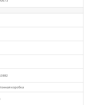
00673
02882
тонная коробка
3