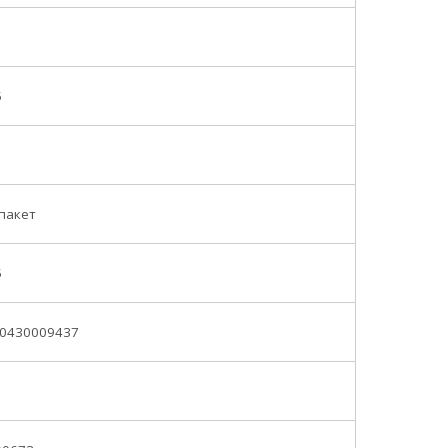
5
 пакет
5
0430009437