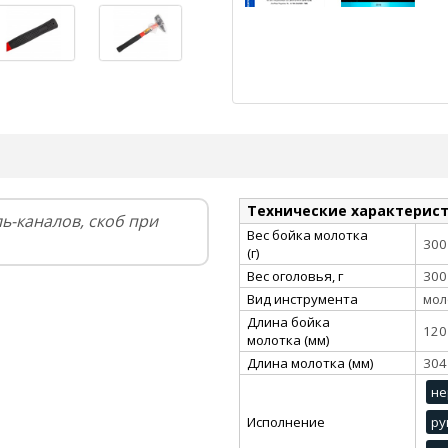
Технические характерис
ь-каналов, скоб при
Вес бойка молотка
300
(г)
Вес оголовья, г
300
Вид инструмента
мол
Длина бойка
120
молотка (мм)
Длина молотка (мм)
304
не
Исполнение
ру