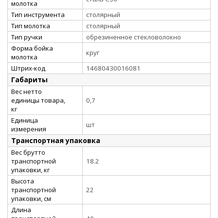
молотка
Тип инструмента
столярный
Тип молотка
столярный
Тип ручки
обрезиненное стекловолокно
Форма бойка
круг
молотка
Штрих-код
14680430016081
Габариты
Вес нетто
единицы товара,
0,7
кг
Единица
шт
измерения
Транспортная упаковка
Вес брутто
транспортной
18.2
упаковки, кг
Высота
транспортной
22
упаковки, см
Длина