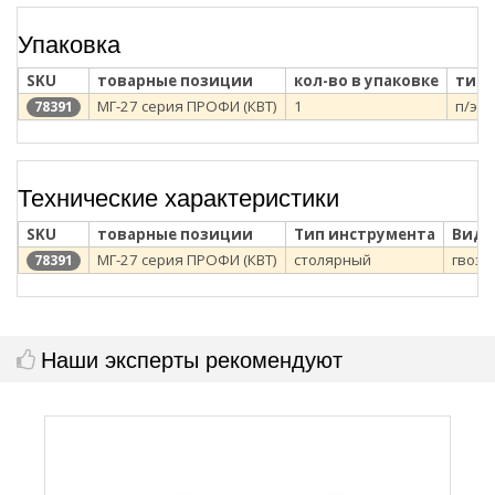
Упаковка
SKU
товарные позиции
кол-во в упаковке
тип 
МГ-27 серия ПРОФИ (КВТ)
1
п/э п
78391
Технические характеристики
SKU
товарные позиции
Тип инструмента
Вид 
МГ-27 серия ПРОФИ (КВТ)
столярный
гвозд
78391
Наши эксперты рекомендуют