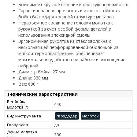
Боек имеет круглое сечение и плоскую поверхность
Гарантированная прочность и износостойкость
бойка благодаря кованой структуре металла
Неразъемное соединение головки молотка с
рукояткой за счет особой формы деталей и
использования эпоксидной смолы
Эргономичная рукоятка из стекловолокна с
нескользящей перфорированной оболочкой из
мягкой термопластрезины обеспечивает
максимальное удобство при работе и поглощение
вибраций
Диаметр бойка: 27 мм
Длина: 330 мм
Вес: 680 г
Технические характеристики
Вес бойка
440
молотка (г)
Вид инструмента
гвоздодер
молоток
Гвоздодер
да
Длина молотка
330