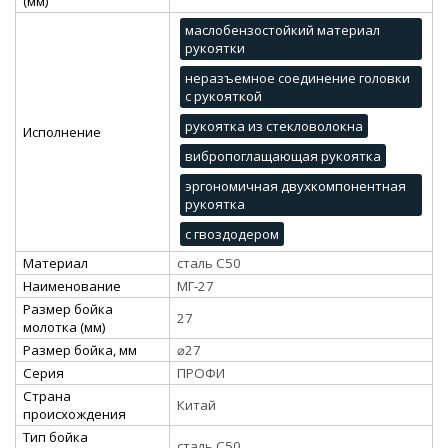
(мм)
маслобензостойкий материал
рукоятки
неразъемное соединение головки
с рукояткой
рукоятка из стекловолокна
Исполнение
вибропоглащающая рукоятка
эргономичная двухкомпонентная
рукоятка
с гвоздодером
Материал
сталь С50
Наименование
МГ-27
Размер бойка
27
молотка (мм)
Размер бойка, мм
⌀27
Серия
ПРОФИ
Страна
Китай
происхождения
Тип бойка
сталь С50