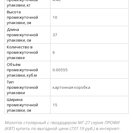
упаковки, кг
Высота
промежуточной
10
упаковки, см
Длина
промежуточной
37
упаковки, см
Количество в
промежуточной
6
упаковке
Объём
промежуточной
0.00555
упаковки, куб.м
Тип
промежуточной
картонная коробка
упаковки
Ширина
промежуточной
15
упаковки, см
Молоток столярный с гвоздодером МГ-27 серия ПРОФИ
(КВТ) купить по выгодной цене (737.19 руб.) в интернет-