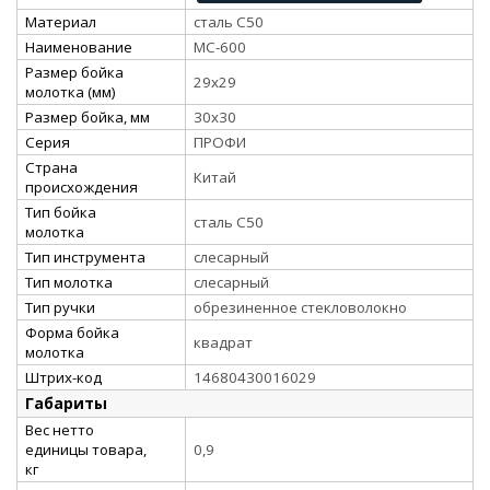
Материал
сталь С50
Наименование
МС-600
Размер бойка
29х29
молотка (мм)
Размер бойка, мм
30х30
Серия
ПРОФИ
Страна
Китай
происхождения
Тип бойка
сталь С50
молотка
Тип инструмента
слесарный
Тип молотка
слесарный
Тип ручки
обрезиненное стекловолокно
Форма бойка
квадрат
молотка
Штрих-код
14680430016029
Габариты
Вес нетто
единицы товара,
0,9
кг