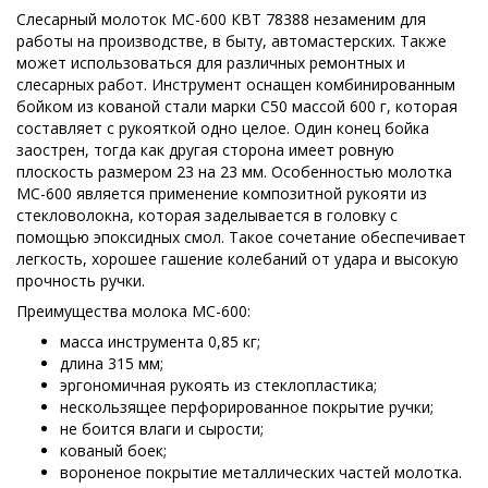
Слесарный молоток МС-600 КВТ 78388 незаменим для
работы на производстве, в быту, автомастерских. Также
может использоваться для различных ремонтных и
слесарных работ. Инструмент оснащен комбинированным
бойком из кованой стали марки С50 массой 600 г, которая
составляет с рукояткой одно целое. Один конец бойка
заострен, тогда как другая сторона имеет ровную
плоскость размером 23 на 23 мм. Особенностью молотка
МС-600 является применение композитной рукояти из
стекловолокна, которая заделывается в головку с
помощью эпоксидных смол. Такое сочетание обеспечивает
легкость, хорошее гашение колебаний от удара и высокую
прочность ручки.
Преимущества молока МС-600:
масса инструмента 0,85 кг;
длина 315 мм;
эргономичная рукоять из стеклопластика;
нескользящее перфорированное покрытие ручки;
не боится влаги и сырости;
кованый боек;
вороненое покрытие металлических частей молотка.