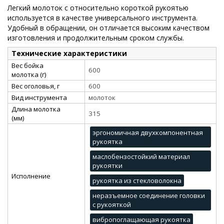
Легкий молоток с относительно короткой рукоятью
используется в качестве универсального инструмента.
Удобный в обращении, он отличается высоким качеством
изготовления и продолжительным сроком службы.
Технические характеристики
Вес бойка
600
молотка (г)
Вес оголовья, г
600
Вид инструмента
молоток
Длина молотка
315
(мм)
эргономичная двухкомпонентная
рукоятка
маслобензостойкий материал
рукоятки
Исполнение
рукоятка из стекловолокна
неразъемное соединение головки
с рукояткой
вибропоглащающая рукоятка