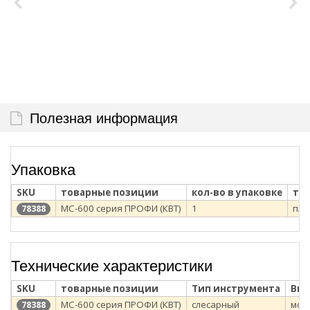
Полезная информация
Упаковка
SKU
товарные позиции
кол-во в упаковке
тип
МС-600 серия ПРОФИ (КВТ)
1
п/э
78388
Технические характеристики
SKU
товарные позиции
Тип инструмента
Вид
МС-600 серия ПРОФИ (КВТ)
слесарный
мол
78388