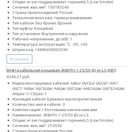
Опции:
нг (не поддерживает горение)
LS (Low Smoke)
Сечение жил, мм²:
150
185
240
Страна происхождения: Россия
Технология монтажа: термоусаживаемая
Тип кабеля:
без брони
с броней
Тип муфты: Концевая
Тип установки: Внутренняя и наружная
Рабочее напряжение, до (кВ): 1
Температура эксплуатации, ˚С: -50...+50
Штрих-код: 14680430003296
В корзину
Муфта кабельная концевая 3КВНТп-1-25/50 (Б) нг-LS (КВТ)
4246.21 руб.
Марки монтируемых кабелей: ААБл/ (А)СБл/ (А)СБГ/ ААГ/
(А)СГ/ ААБв/ (А)СБШв/ ААШв/ (А)СШв/ ААБ2лШв/ (А)СБ2лШв/
ААШнг-1/ СБШнг-1
Изоляция кабеля: Бумажно маслопропитанная
Количество жил в кабеле: 3
Комплектация: с болтовыми наконечниками
Наименование: 3КВНТп-1-25/50 (Б) нг-LS
Опции:
нг (не поддерживает горение)
LS (Low Smoke)
Сечение жил, мм²:
25
35
50
Страна происхождения: Россия