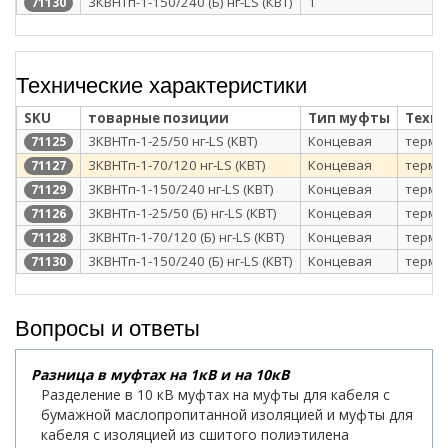
3КВНТп-1-150/240 (Б) нг-LS (КВТ)
1
71130
Технические характеристики
SKU
товарные позиции
Тип муфты
Техн
3КВНТп-1-25/50 нг-LS (КВТ)
Концевая
термо
71125
3КВНТп-1-70/120 нг-LS (КВТ)
Концевая
термо
71127
3КВНТп-1-150/240 нг-LS (КВТ)
Концевая
термо
71129
3КВНТп-1-25/50 (Б) нг-LS (КВТ)
Концевая
термо
71126
3КВНТп-1-70/120 (Б) нг-LS (КВТ)
Концевая
термо
71128
3КВНТп-1-150/240 (Б) нг-LS (КВТ)
Концевая
термо
71130
Вопросы и ответы
Разница в муфтах на 1кВ и на 10кВ
Разделение в 10 кВ муфтах на муфты для кабеля с
бумажной маслопропитанной изоляцией и муфты для
кабеля с изоляцией из сшитого полиэтилена