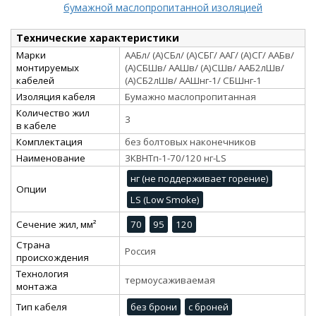
бумажной маслопропитанной изоляцией
Технические характеристики
Марки
ААБл/ (А)СБл/ (А)СБГ/ ААГ/ (А)СГ/ ААБв/
монтируемых
(А)СБШв/ ААШв/ (А)СШв/ ААБ2лШв/
кабелей
(А)СБ2лШв/ ААШнг-1/ СБШнг-1
Изоляция кабеля
Бумажно маслопропитанная
Количество жил
3
в кабеле
Комплектация
без болтовых наконечников
Наименование
3КВНТп-1-70/120 нг-LS
нг (не поддерживает горение)
Опции
LS (Low Smoke)
Сечение жил, мм²
70
95
120
Страна
Россия
происхождения
Технология
термоусаживаемая
монтажа
Тип кабеля
без брони
с броней