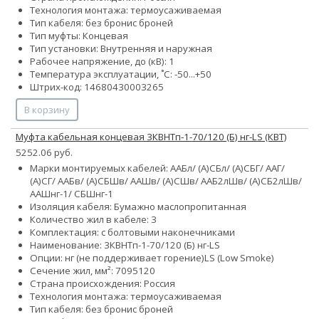
Технология монтажа: термоусаживаемая
Тип кабеля:
без брони
с броней
Тип муфты: Концевая
Тип установки: Внутренняя и наружная
Рабочее напряжение, до (кВ): 1
Температура эксплуатации, ˚С: -50...+50
Штрих-код: 14680430003265
В корзину
Муфта кабельная концевая 3КВНТп-1-70/120 (Б) нг-LS (КВТ)
5252.06 руб.
Марки монтируемых кабелей: ААБл/ (А)СБл/ (А)СБГ/ ААГ/
(А)СГ/ ААБв/ (А)СБШв/ ААШв/ (А)СШв/ ААБ2лШв/ (А)СБ2лШв/
ААШнг-1/ СБШнг-1
Изоляция кабеля: Бумажно маслопропитанная
Количество жил в кабеле: 3
Комплектация: с болтовыми наконечниками
Наименование: 3КВНТп-1-70/120 (Б) нг-LS
Опции:
нг (не поддерживает горение)
LS (Low Smoke)
Сечение жил, мм²:
70
95
120
Страна происхождения: Россия
Технология монтажа: термоусаживаемая
Тип кабеля:
без брони
с броней