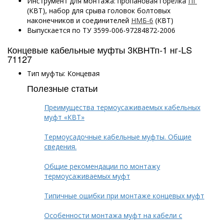
Инструмент для монтажа: пропановая горелка
ПГ
(КВТ), набор для срыва головок болтовых
наконечников и соединителей
НМБ-6
(КВТ)
Выпускается по ТУ 3599-006-97284872-2006
Концевые кабельные муфты 3КВНТп-1 нг-LS
71127
Тип муфты: Концевая
Полезные статьи
Преимущества термоусаживаемых кабельных
муфт «КВТ»
Термоусадочные кабельные муфты. Общие
сведения.
Общие рекомендации по монтажу
термоусаживаемых муфт
Типичные ошибки при монтаже концевых муфт
Особенности монтажа муфт на кабели с