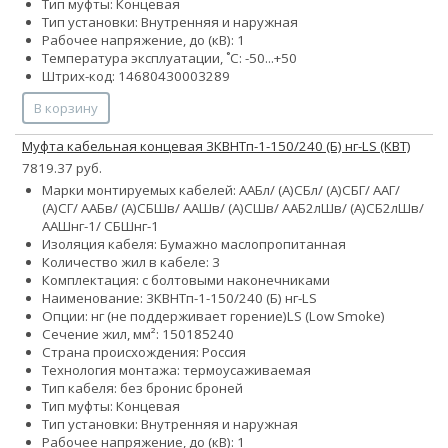
Тип муфты: Концевая
Тип установки: Внутренняя и наружная
Рабочее напряжение, до (кВ): 1
Температура эксплуатации, ˚С: -50...+50
Штрих-код: 14680430003289
В корзину
Муфта кабельная концевая 3КВНТп-1-150/240 (Б) нг-LS (КВТ)
7819.37 руб.
Марки монтируемых кабелей: ААБл/ (А)СБл/ (А)СБГ/ ААГ/
(А)СГ/ ААБв/ (А)СБШв/ ААШв/ (А)СШв/ ААБ2лШв/ (А)СБ2лШв/
ААШнг-1/ СБШнг-1
Изоляция кабеля: Бумажно маслопропитанная
Количество жил в кабеле: 3
Комплектация: с болтовыми наконечниками
Наименование: 3КВНТп-1-150/240 (Б) нг-LS
Опции:
нг (не поддерживает горение)
LS (Low Smoke)
Сечение жил, мм²:
150
185
240
Страна происхождения: Россия
Технология монтажа: термоусаживаемая
Тип кабеля:
без брони
с броней
Тип муфты: Концевая
Тип установки: Внутренняя и наружная
Рабочее напряжение, до (кВ): 1