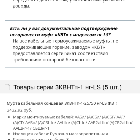
доводы.
Есть ли у вас документальное подтверждение
негорючести муфт «КВТ» с индексом нг LS?
На все кабельные термоусаживаемые муфты, не
поддерживающие горение, заводом «КВТ»
предоставляется сертификат соответствия
требованиям пожарной безопасности.
Товары серии 3КВНТп-1 нг-LS (5 шт.)
Муфта кабельная концевая 3КВНТп-1-25/50 нг-LS (КВТ)
3432.92 руб.
Марки монтируемых кабелей: ААБл/ (А)СБл/ (А)СБГ/ ААГ/
(А)СГ/ ААБв/ (А)СБШв/ ААШв/ (А)СШв/ ААБ2лШв/ (А)СБ2лШв/
ААШнг-1/ СБШнг-1
Изоляция кабеля: Бумажно маслопропитанная
Количество жил в кабеле: 3