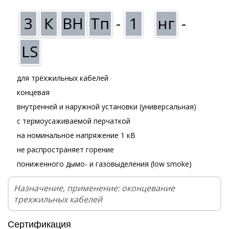
3
К
ВН
Тп
-
1
нг
-
LS
для трёхжильных кабелей
концевая
внутренней и наружной установки (универсальная)
с термоусаживаемой перчаткой
на номинальное напряжение 1 кВ
не распространяет горение
пониженного дымо- и газовыделения (low smoke)
Назначение, применение: оконцевание
трехжильных кабелей
Сертификация