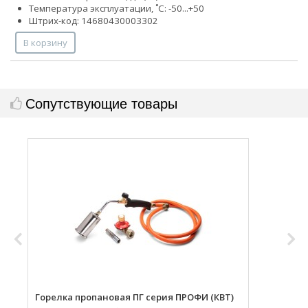
Температура эксплуатации, ˚С: -50...+50
Штрих-код: 14680430003302
В корзину
Сопутствующие товары
Горелка пропановая ПГ серия ПРОФИ (КВТ)
Н