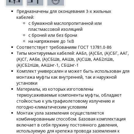
Предназначены для оконцевания 3-х жильных
кабелей:
с бумажной маслопропитанной или
пластмассовой изоляцией
с броней или без брони
на напряжение до 1кВ
Соответствует требованиям ГОСТ 13781.0-86
Типы монтируемых кабелей: ААБл, (А)СБл, (А)СБГ, ААГ,
(А)СГ, ААБв, (А)СБШв, ААШв, (А)СШв, ААБ2лШв,
(А)СБ2лШв, ААШнг-1, СБШнг-1
Комплект универсален и может быть использован для
монтажа муфты как внутренней, так и наружной
установки
Материалы, из которых изготовлены
термоусаживаемые компоненты муфты, обладают
стойкостью к ультрафиолетовому излучению и
погодно-климатическим условиям
Монтаж узла заземления осуществляется
комбинированным способом. Базовая комплектация
включает в себя пружину постоянного давления,
используемую для крепежа провода заземления к