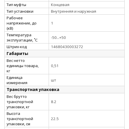
Тип муфты
Концевая
Тип установки
Внутренняя и наружная
Рабочее
напряжение, до
1
(кВ)
Температура
-50...+50
эксплуатации, ˚С
Штрих-код
14680430003272
Габариты
Вес нетто
единицы товара,
0,51
кг
Единица
шт
измерения
Транспортная упаковка
Вес брутто
транспортной
8.2
упаковки, кг
Высота
транспортной
22.5
упаковки, см