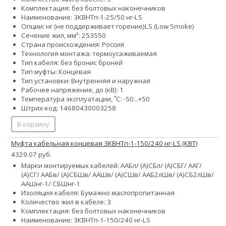
Комплектация: без болтовых наконечников
Наименование: 3КВНТп-1-25/50 нг-LS
Опции:
нг (не поддерживает горение)
LS (Low Smoke)
Сечение жил, мм²:
25
35
50
Страна происхождения: Россия
Технология монтажа: термоусаживаемая
Тип кабеля:
без брони
с броней
Тип муфты: Концевая
Тип установки: Внутренняя и наружная
Рабочее напряжение, до (кВ): 1
Температура эксплуатации, ˚С: -50...+50
Штрих-код: 14680430003258
В корзину
Муфта кабельная концевая 3КВНТп-1-150/240 нг-LS (КВТ)
4329.07 руб.
Марки монтируемых кабелей: ААБл/ (А)СБл/ (А)СБГ/ ААГ/
(А)СГ/ ААБв/ (А)СБШв/ ААШв/ (А)СШв/ ААБ2лШв/ (А)СБ2лШв/
ААШнг-1/ СБШнг-1
Изоляция кабеля: Бумажно маслопропитанная
Количество жил в кабеле: 3
Комплектация: без болтовых наконечников
Наименование: 3КВНТп-1-150/240 нг-LS