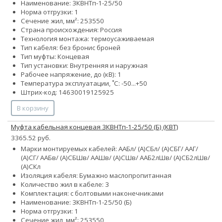
Наименование: 3КВНТп-1-25/50
Норма отгрузки: 1
Сечение жил, мм²:
25
35
50
Страна происхождения: Россия
Технология монтажа: термоусаживаемая
Тип кабеля:
без брони
с броней
Тип муфты: Концевая
Тип установки: Внутренняя и наружная
Рабочее напряжение, до (кВ): 1
Температура эксплуатации, ˚С: -50...+50
Штрих-код: 14630019125925
В корзину
Муфта кабельная концевая 3КВНТп-1-25/50 (Б) (КВТ)
3365.52 руб.
Марки монтируемых кабелей: ААБл/ (А)СБл/ (А)СБГ/ ААГ/
(А)СГ/ ААБв/ (А)СБШв/ ААШв/ (А)СШв/ ААБ2лШв/ (А)СБ2лШв/
(А)СКл
Изоляция кабеля: Бумажно маслопропитанная
Количество жил в кабеле: 3
Комплектация: с болтовыми наконечниками
Наименование: 3КВНТп-1-25/50 (Б)
Норма отгрузки: 1
Сечение жил, мм²:
25
35
50