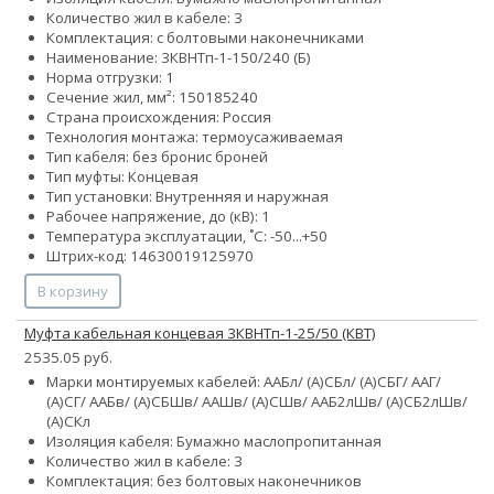
Количество жил в кабеле: 3
Комплектация: с болтовыми наконечниками
Наименование: 3КВНТп-1-150/240 (Б)
Норма отгрузки: 1
Сечение жил, мм²:
150
185
240
Страна происхождения: Россия
Технология монтажа: термоусаживаемая
Тип кабеля:
без брони
с броней
Тип муфты: Концевая
Тип установки: Внутренняя и наружная
Рабочее напряжение, до (кВ): 1
Температура эксплуатации, ˚С: -50...+50
Штрих-код: 14630019125970
В корзину
Муфта кабельная концевая 3КВНТп-1-25/50 (КВТ)
2535.05 руб.
Марки монтируемых кабелей: ААБл/ (А)СБл/ (А)СБГ/ ААГ/
(А)СГ/ ААБв/ (А)СБШв/ ААШв/ (А)СШв/ ААБ2лШв/ (А)СБ2лШв/
(А)СКл
Изоляция кабеля: Бумажно маслопропитанная
Количество жил в кабеле: 3
Комплектация: без болтовых наконечников