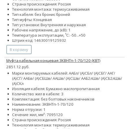
Страна происхождения: Россия
Технология монтажа: термоусаживаемая
Тип кабеля:
без брони
с броней
Тип муфты: Концевая
Тип установки: Внутренняя и наружная
Рабочее напряжение, до (кВ): 1
Температура эксплуатации, ˚С: -50...+50
Штрих-код: 14630019125932
В корзину
Муфта кабельная концевая 3КВНТп-1-70/120 (КВТ)
2851.12 руб.
Марки монтируемых кабелей: ААБл/ (А)СБл/ (А)СБГ/ ААГ/
(А)СГ/ ААБв/ (А)СБШв/ ААШв/ (А)СШв/ ААБ2лШв/ (А)СБ2лШв/
(А)СКл
Изоляция кабеля: Бумажно маслопропитанная
Количество жил в кабеле: 3
Комплектация: без болтовых наконечников
Наименование: 3КВНТп-1-70/120
Норма отгрузки: 1
Сечение жил, мм²:
70
95
120
Страна происхождения: Россия
Технология монтажа: термоусаживаемая