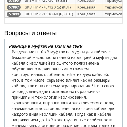
3КВНТп-1-25/50 (Б) (КВТ)
Концевая
термоусаж
57895
3КВНТп-1-70/120 (Б) (КВТ)
Концевая
термоусаж
57897
3КВНТп-1-150/240 (Б) (КВТ)
Концевая
термоусаж
57899
Вопросы и ответы
Разница в муфтах на 1кВ и на 10кВ
Разделение в 10 кВ муфтах на муфты для кабеля с
бумажной маслопропитанной изоляцией и муфты для
кабеля с изоляцией из сшитого полиэтилена
обусловлено кардинальными отличием
конструктивных особенностей этих двух кабелей.
Что, в том числе, серьезно влияет как на размеры
кабеля, так и на систему экранирования. Что в свою
очередь вынуждает использовать различные
принципы и технологии изолирования,
экранирования, выравнивания электрического поля,
заземления и восстановления всех слоев кабеля для
каждого вида изоляции кабеля. Тогда как в кабеле
напряжением до 1 кВ конструктивные особенности
минимальны, а основное различие состоим только в