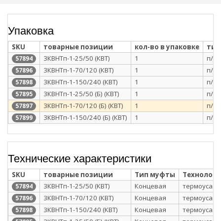
Упаковка
SKU
товарные позиции
кол-во в упаковке
тип
3КВНТп-1-25/50 (КВТ)
1
п/э 
57894
3КВНТп-1-70/120 (КВТ)
1
п/э 
57896
3КВНТп-1-150/240 (КВТ)
1
п/э 
57898
3КВНТп-1-25/50 (Б) (КВТ)
1
п/э 
57895
3КВНТп-1-70/120 (Б) (КВТ)
1
п/э 
57897
3КВНТп-1-150/240 (Б) (КВТ)
1
п/э 
57899
Технические характеристики
SKU
товарные позиции
Тип муфты
Технологи
3КВНТп-1-25/50 (КВТ)
Концевая
термоусаж
57894
3КВНТп-1-70/120 (КВТ)
Концевая
термоусаж
57896
3КВНТп-1-150/240 (КВТ)
Концевая
термоусаж
57898