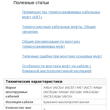
Полезные статьи
Преимущества термоусаживаемых кабельных
муфт «КВТ»
Термоусадочные кабельные муфты. Общие
сведения.
Общие рекомендации по монтажу
термоусаживаемых муфт
Типичные ошибки при монтаже концевых муфт
Особенности монтажа муфт на кабели с
бумажной маслопропитанной изоляцией
Технические характеристики
Марки
ААБл/ (А)СБл/ (А)СБГ/ ААГ/ (А)СГ/ ААБв/
монтируемых
(А)СБШв/ ААШв/ (А)СШв/ ААБ2лШв/
кабелей
(А)СБ2лШв/ (А)СКл
Изоляция кабеля
Бумажно маслопропитанная
Количество жил
3