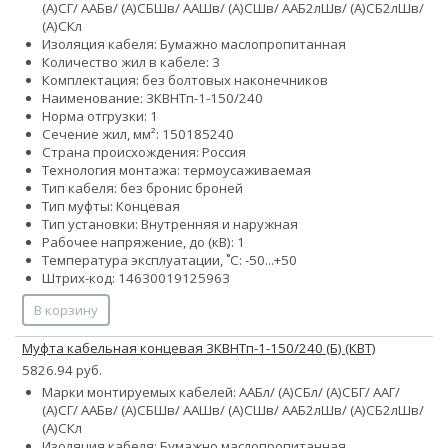
(А)СГ/ ААБв/ (А)СБШв/ ААШв/ (А)СШв/ ААБ2лШв/ (А)СБ2лШв/
(А)СКл
Изоляция кабеля: Бумажно маслопропитанная
Количество жил в кабеле: 3
Комплектация: без болтовых наконечников
Наименование: 3КВНТп-1-150/240
Норма отгрузки: 1
Сечение жил, мм²:
150
185
240
Страна происхождения: Россия
Технология монтажа: термоусаживаемая
Тип кабеля:
без брони
с броней
Тип муфты: Концевая
Тип установки: Внутренняя и наружная
Рабочее напряжение, до (кВ): 1
Температура эксплуатации, ˚С: -50...+50
Штрих-код: 14630019125963
В корзину
Муфта кабельная концевая 3КВНТп-1-150/240 (Б) (КВТ)
5826.94 руб.
Марки монтируемых кабелей: ААБл/ (А)СБл/ (А)СБГ/ ААГ/
(А)СГ/ ААБв/ (А)СБШв/ ААШв/ (А)СШв/ ААБ2лШв/ (А)СБ2лШв/
(А)СКл
Изоляция кабеля: Бумажно маслопропитанная