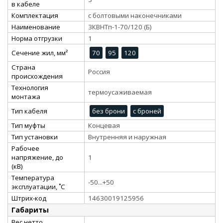
в кабеле
Комплектация
с болтовыми наконечниками
Наименование
3КВНТп-1-70/120 (Б)
Норма отгрузки
1
Сечение жил, мм²
70
95
120
Страна
Россия
происхождения
Технология
термоусаживаемая
монтажа
Тип кабеля
без брони
с броней
Тип муфты
Концевая
Тип установки
Внутренняя и наружная
Рабочее
напряжение, до
1
(кВ)
Температура
-50...+50
эксплуатации, ˚С
Штрих-код
14630019125956
Габариты
Вес нетто