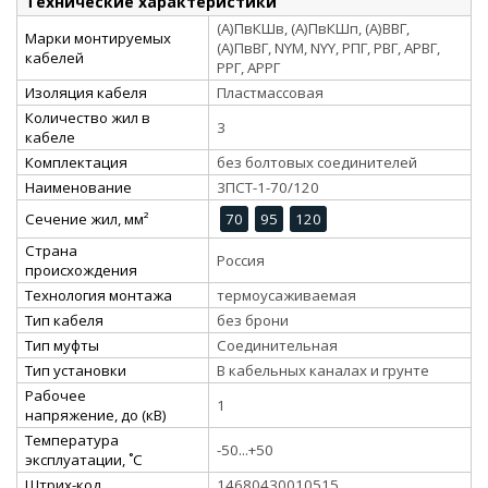
Технические характеристики
(А)ПвКШв, (А)ПвКШп, (А)ВВГ,
Марки монтируемых
(А)ПвВГ, NYM, NYY, РПГ, РВГ, АРВГ,
кабелей
РРГ, АРРГ
Изоляция кабеля
Пластмассовая
Количество жил в
3
кабеле
Комплектация
без болтовых соединителей
Наименование
3ПСТ-1-70/120
Сечение жил, мм²
70
95
120
Страна
Россия
происхождения
Технология монтажа
термоусаживаемая
Тип кабеля
без брони
Тип муфты
Соединительная
Тип установки
В кабельных каналах и грунте
Рабочее
1
напряжение, до (кВ)
Температура
-50...+50
эксплуатации, ˚С
Штрих-код
14680430010515