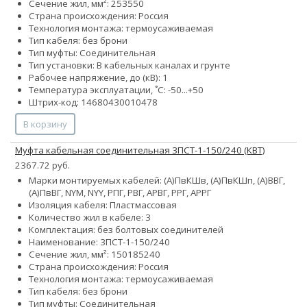
Сечение жил, мм²:
25
35
50
Страна происхождения: Россия
Технология монтажа: термоусаживаемая
Тип кабеля: без брони
Тип муфты: Соединительная
Тип установки: В кабельных каналах и грунте
Рабочее напряжение, до (кВ): 1
Температура эксплуатации, ˚С: -50...+50
Штрих-код: 14680430010478
В корзину
Муфта кабельная соединительная 3ПСТ-1-150/240 (КВТ)
2367.72 руб.
Марки монтируемых кабелей: (А)ПвКШв, (А)ПвКШп, (А)ВВГ,
(А)ПвВГ, NYM, NYY, РПГ, РВГ, АРВГ, РРГ, АРРГ
Изоляция кабеля: Пластмассовая
Количество жил в кабеле: 3
Комплектация: без болтовых соединителей
Наименование: 3ПСТ-1-150/240
Сечение жил, мм²:
150
185
240
Страна происхождения: Россия
Технология монтажа: термоусаживаемая
Тип кабеля: без брони
Тип муфты: Соединительная