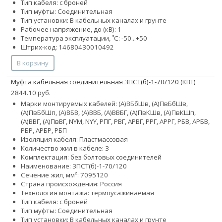
Тип кабеля: с броней
Тип муфты: Соединительная
Тип установки: В кабельных каналах и грунте
Рабочее напряжение, до (кВ): 1
Температура эксплуатации, ˚С: -50...+50
Штрих-код: 14680430010492
В корзину
Муфта кабельная соединительная 3ПСТ(б)-1-70/120 (КВТ)
2844.10 руб.
Марки монтируемых кабелей: (А)ВБбШв, (А)ПвБбШв,
(А)ПвБбШп, (А)ВБВ, (А)ВВБ, (А)ВВБГ, (А)ПвКШв, (А)ПвКШп,
(А)ВВГ, (А)ПвВГ, NYM, NYY, РПГ, РВГ, АРВГ, РРГ, АРРГ, РБВ, АРБВ,
РБР, АРБР, РБП
Изоляция кабеля: Пластмассовая
Количество жил в кабеле: 3
Комплектация: без болтовых соединителей
Наименование: 3ПСТ(б)-1-70/120
Сечение жил, мм²:
70
95
120
Страна происхождения: Россия
Технология монтажа: термоусаживаемая
Тип кабеля: с броней
Тип муфты: Соединительная
Тип установки: В кабельных каналах и грунте