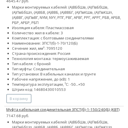
4645.47 руб.
Марки монтируемых кабелей: (А)ВБбШв, (А)ПвБбШв,
(А)ПвБбШп, (А)ВБВ, (А)ВВБ, (А)ВВБГ, (А)ПвКШв, (А)ПвКШп,
(А)ВВГ, (А)ПвВГ, NYM, NYY, РПГ, РВГ, АРВГ, РРГ, АРРГ, РБВ, АРБВ,
РБР, АРБР, РБП
Изоляция кабеля: Пластмассовая
Количество жил в кабеле: 3
Комплектация: с болтовыми соединителями
Наименование: 3ПСТ(б)-1-70/120(Б)
Сечение жил, мм²:
70
95
120
Страна происхождения: Россия
Технология монтажа: термоусаживаемая
Тип кабеля: с броней
Тип муфты: Соединительная
Тип установки: В кабельных каналах и грунте
Рабочее напряжение, до (кВ): 1
Температура эксплуатации, ˚С: -50...+50
Штрих-код: 14680430010553
В корзину
Муфта кабельная соединительная 3ПСТ(б)-1-150/240(Б) (КВТ)
7147.68 руб.
Марки монтируемых кабелей: (А)ВБбШв, (А)ПвБбШв,
(А)ПвБбШп, (А)ВБВ, (А)ВВБ, (А)ВВБГ, (А)ПвКШв, (А)ПвКШп,