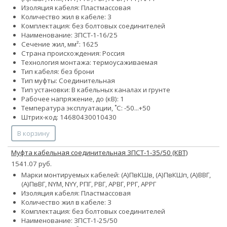
Изоляция кабеля: Пластмассовая
Количество жил в кабеле: 3
Комплектация: без болтовых соединителей
Наименование: 3ПСТ-1-16/25
Сечение жил, мм²:
16
25
Страна происхождения: Россия
Технология монтажа: термоусаживаемая
Тип кабеля: без брони
Тип муфты: Соединительная
Тип установки: В кабельных каналах и грунте
Рабочее напряжение, до (кВ): 1
Температура эксплуатации, ˚С: -50...+50
Штрих-код: 14680430010430
В корзину
Муфта кабельная соединительная 3ПСТ-1-35/50 (КВТ)
1541.07 руб.
Марки монтируемых кабелей: (А)ПвКШв, (А)ПвКШп, (А)ВВГ,
(А)ПвВГ, NYM, NYY, РПГ, РВГ, АРВГ, РРГ, АРРГ
Изоляция кабеля: Пластмассовая
Количество жил в кабеле: 3
Комплектация: без болтовых соединителей
Наименование: 3ПСТ-1-25/50