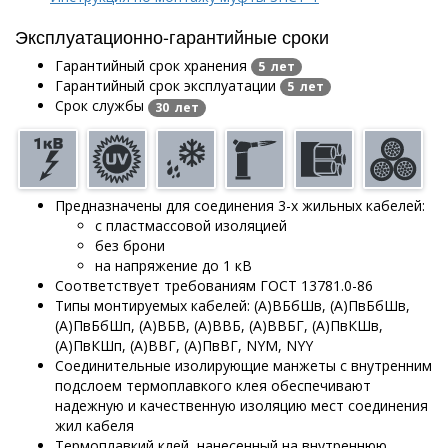
Эксплуатационно-гарантийные сроки
Гарантийный срок хранения
5 лет
Гарантийный срок эксплуатации
5 лет
Срок службы
30 лет
Предназначены для соединения 3-х жильных кабелей:
с пластмассовой изоляцией
без брони
на напряжение до 1 кВ
Соответствует требованиям ГОСТ 13781.0-86
Типы монтируемых кабелей: (А)ВБбШв, (А)ПвБбШв,
(А)ПвБбШп, (А)ВБВ, (А)ВВБ, (А)ВВБГ, (А)ПвКШв,
(А)ПвКШп, (А)ВВГ, (А)ПвВГ, NYM, NYY
Соединительные изолирующие манжеты с внутренним
подслоем термоплавкого клея обеспечивают
надежную и качественную изоляцию мест соединения
жил кабеля
Термоплавкий клей, нанесенный на внутреннюю