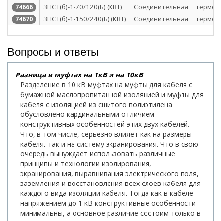
3ПСТ(б)-1-70/120(Б) (КВТ)
Соединительная
термоу
74666
3ПСТ(б)-1-150/240(Б) (КВТ)
Соединительная
термоу
74670
Вопросы и ответы
Разница в муфтах на 1кВ и на 10кВ
Разделение в 10 кВ муфтах на муфты для кабеля с
бумажной маслопропитанной изоляцией и муфты для
кабеля с изоляцией из сшитого полиэтилена
обусловлено кардинальными отличием
конструктивных особенностей этих двух кабелей.
Что, в том числе, серьезно влияет как на размеры
кабеля, так и на систему экранирования. Что в свою
очередь вынуждает использовать различные
принципы и технологии изолирования,
экранирования, выравнивания электрического поля,
заземления и восстановления всех слоев кабеля для
каждого вида изоляции кабеля. Тогда как в кабеле
напряжением до 1 кВ конструктивные особенности
минимальны, а основное различие состоим только в