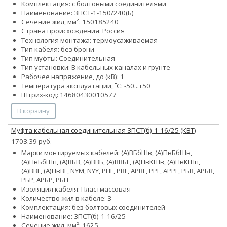
Комплектация: с болтовыми соединителями
Наименование: 3ПСТ-1-150/240(Б)
Сечение жил, мм²:
150
185
240
Страна происхождения: Россия
Технология монтажа: термоусаживаемая
Тип кабеля: без брони
Тип муфты: Соединительная
Тип установки: В кабельных каналах и грунте
Рабочее напряжение, до (кВ): 1
Температура эксплуатации, ˚С: -50...+50
Штрих-код: 14680430010577
В корзину
Муфта кабельная соединительная 3ПСТ(б)-1-16/25 (КВТ)
1703.39 руб.
Марки монтируемых кабелей: (А)ВБбШв, (А)ПвБбШв,
(А)ПвБбШп, (А)ВБВ, (А)ВВБ, (А)ВВБГ, (А)ПвКШв, (А)ПвКШп,
(А)ВВГ, (А)ПвВГ, NYM, NYY, РПГ, РВГ, АРВГ, РРГ, АРРГ, РБВ, АРБВ,
РБР, АРБР, РБП
Изоляция кабеля: Пластмассовая
Количество жил в кабеле: 3
Комплектация: без болтовых соединителей
Наименование: 3ПСТ(б)-1-16/25
Сечение жил, мм²:
16
25