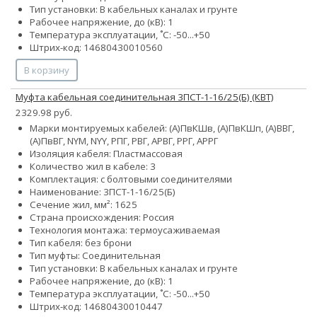
Тип установки: В кабельных каналах и грунте
Рабочее напряжение, до (кВ): 1
Температура эксплуатации, ˚С: -50...+50
Штрих-код: 14680430010560
В корзину
Муфта кабельная соединительная 3ПСТ-1-16/25(Б) (КВТ)
2329.98 руб.
Марки монтируемых кабелей: (А)ПвКШв, (А)ПвКШп, (А)ВВГ,
(А)ПвВГ, NYM, NYY, РПГ, РВГ, АРВГ, РРГ, АРРГ
Изоляция кабеля: Пластмассовая
Количество жил в кабеле: 3
Комплектация: с болтовыми соединителями
Наименование: 3ПСТ-1-16/25(Б)
Сечение жил, мм²:
16
25
Страна происхождения: Россия
Технология монтажа: термоусаживаемая
Тип кабеля: без брони
Тип муфты: Соединительная
Тип установки: В кабельных каналах и грунте
Рабочее напряжение, до (кВ): 1
Температура эксплуатации, ˚С: -50...+50
Штрих-код: 14680430010447