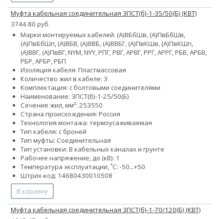
Муфта кабельная соединительная 3ПСТ(б)-1-35/50(Б) (КВТ)
3744.80 руб.
Марки монтируемых кабелей: (А)ВБбШв, (А)ПвБбШв,
(А)ПвБбШп, (А)ВБВ, (А)ВВБ, (А)ВВБГ, (А)ПвКШв, (А)ПвКШп,
(А)ВВГ, (А)ПвВГ, NYM, NYY, РПГ, РВГ, АРВГ, РРГ, АРРГ, РБВ, АРБВ,
РБР, АРБР, РБП
Изоляция кабеля: Пластмассовая
Количество жил в кабеле: 3
Комплектация: с болтовыми соединителями
Наименование: 3ПСТ(б)-1-25/50(Б)
Сечение жил, мм²:
25
35
50
Страна происхождения: Россия
Технология монтажа: термоусаживаемая
Тип кабеля: с броней
Тип муфты: Соединительная
Тип установки: В кабельных каналах и грунте
Рабочее напряжение, до (кВ): 1
Температура эксплуатации, ˚С: -50...+50
Штрих-код: 14680430010508
В корзину
Муфта кабельная соединительная 3ПСТ(б)-1-70/120(Б) (КВТ)