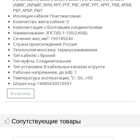
(А)ВВГ, (А)ПвВГ, NYM, NYY, РПГ, РВГ, АРВГ, РРГ, АРРГ, РБВ, АРБВ,
РБР, АРБР, РБП
Изоляция кабеля: Пластмассовая
Количество жил в кабеле: 3
Комплектация: с болтовыми соединителями
Наименование: 3ПСТ(б)-1-150/240(Б)
Сечение жил, мм²:
150
185
240
Страна происхождения: Россия
Технология монтажа: термоусаживаемая
Тип кабеля: с броней
Тип муфты: Соединительная
Тип установки: В кабельных каналах и грунте
Рабочее напряжение, до (кВ): 1
Температура эксплуатации, ˚С: -50...+50
Штрих-код: 14680430010591
В корзину
Сопутствующие товары