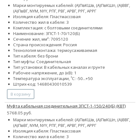
Марки монтируемых кабелей: (А)ПвКШв, (А)ПвКШп, (А)ВВГ,
(А)ПвВГ, NYM, NYY, РПГ, РВГ, АРВГ, РРГ, АРРГ
Изоляция кабеля: Пластмассовая
Количество жил в кабеле: 3
Комплектация: с болтовыми соединителями
Наименование: 3ПСТ-1-70/120(Б)
Сечение жил, мм²:
70
95
120
Страна происхождения: Россия
Технология монтажа: термоусаживаемая
Тип кабеля: без брони
Тип муфты: Соединительная
Тип установки: В кабельных каналах и грунте
Рабочее напряжение, до (кВ): 1
Температура эксплуатации, ˚С: -50...+50
Штрих-код: 14680430010539
В корзину
Муфта кабельная соединительная 3ПСТ-1-150/240(Б) (КВТ)
5768.05 руб.
Марки монтируемых кабелей: (А)ПвКШв, (А)ПвКШп, (А)ВВГ,
(А)ПвВГ, NYM, NYY, РПГ, РВГ, АРВГ, РРГ, АРРГ
Изоляция кабеля: Пластмассовая
Количество жил в кабеле: 3