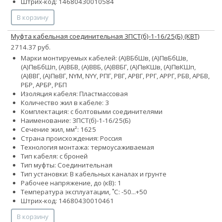
Штрих-код: 14680430010584
В корзину
Муфта кабельная соединительная 3ПСТ(б)-1-16/25(Б) (КВТ)
2714.37 руб.
Марки монтируемых кабелей: (А)ВБбШв, (А)ПвБбШв,
(А)ПвБбШп, (А)ВБВ, (А)ВВБ, (А)ВВБГ, (А)ПвКШв, (А)ПвКШп,
(А)ВВГ, (А)ПвВГ, NYM, NYY, РПГ, РВГ, АРВГ, РРГ, АРРГ, РБВ, АРБВ,
РБР, АРБР, РБП
Изоляция кабеля: Пластмассовая
Количество жил в кабеле: 3
Комплектация: с болтовыми соединителями
Наименование: 3ПСТ(б)-1-16/25(Б)
Сечение жил, мм²:
16
25
Страна происхождения: Россия
Технология монтажа: термоусаживаемая
Тип кабеля: с броней
Тип муфты: Соединительная
Тип установки: В кабельных каналах и грунте
Рабочее напряжение, до (кВ): 1
Температура эксплуатации, ˚С: -50...+50
Штрих-код: 14680430010461
В корзину