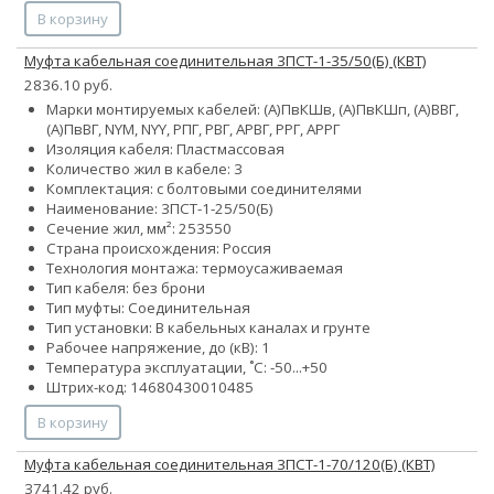
В корзину
Муфта кабельная соединительная 3ПСТ-1-35/50(Б) (КВТ)
2836.10 руб.
Марки монтируемых кабелей: (А)ПвКШв, (А)ПвКШп, (А)ВВГ,
(А)ПвВГ, NYM, NYY, РПГ, РВГ, АРВГ, РРГ, АРРГ
Изоляция кабеля: Пластмассовая
Количество жил в кабеле: 3
Комплектация: с болтовыми соединителями
Наименование: 3ПСТ-1-25/50(Б)
Сечение жил, мм²:
25
35
50
Страна происхождения: Россия
Технология монтажа: термоусаживаемая
Тип кабеля: без брони
Тип муфты: Соединительная
Тип установки: В кабельных каналах и грунте
Рабочее напряжение, до (кВ): 1
Температура эксплуатации, ˚С: -50...+50
Штрих-код: 14680430010485
В корзину
Муфта кабельная соединительная 3ПСТ-1-70/120(Б) (КВТ)
3741.42 руб.