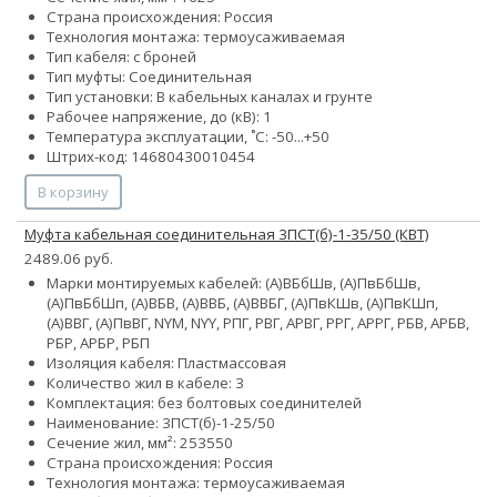
Страна происхождения: Россия
Технология монтажа: термоусаживаемая
Тип кабеля: с броней
Тип муфты: Соединительная
Тип установки: В кабельных каналах и грунте
Рабочее напряжение, до (кВ): 1
Температура эксплуатации, ˚С: -50...+50
Штрих-код: 14680430010454
В корзину
Муфта кабельная соединительная 3ПСТ(б)-1-35/50 (КВТ)
2489.06 руб.
Марки монтируемых кабелей: (А)ВБбШв, (А)ПвБбШв,
(А)ПвБбШп, (А)ВБВ, (А)ВВБ, (А)ВВБГ, (А)ПвКШв, (А)ПвКШп,
(А)ВВГ, (А)ПвВГ, NYM, NYY, РПГ, РВГ, АРВГ, РРГ, АРРГ, РБВ, АРБВ,
РБР, АРБР, РБП
Изоляция кабеля: Пластмассовая
Количество жил в кабеле: 3
Комплектация: без болтовых соединителей
Наименование: 3ПСТ(б)-1-25/50
Сечение жил, мм²:
25
35
50
Страна происхождения: Россия
Технология монтажа: термоусаживаемая