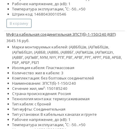
Рабочее напряжение, до (кВ): 1
Температура эксплуатации, ˚С: -50...+50
Штрих-код: 14680430010546
В корзину
Муфта кабельная соединительная 3ПСТ(б)-1-150/240 (КВТ)
3645.16 руб.
Марки монтируемых кабелей: (А)ВБбШв, (А)ПвБбШв,
(А)ПвБбШп, (А)ВБВ, (А)ВВБ, (А)ВВБГ, (А)ПвКШв, (А)ПвКШп,
(А)ВВГ, (А)ПвВГ, NYM, NYY, РПГ, РВГ, АРВГ, РРГ, АРРГ, РБВ, АРБВ,
РБР, АРБР, РБП
Изоляция кабеля: Пластмассовая
Количество жил в кабеле: 3
Комплектация: без болтовых соединителей
Наименование: 3ПСТ(б)-1-150/240
Сечение жил, мм²:
150
185
240
Страна происхождения: Россия
Технология монтажа: термоусаживаемая
Тип кабеля: с броней
Тип муфты: Соединительная
Тип установки: В кабельных каналах и грунте
Рабочее напряжение, до (кВ): 1
Температура эксплуатации, ˚С: -50...+50