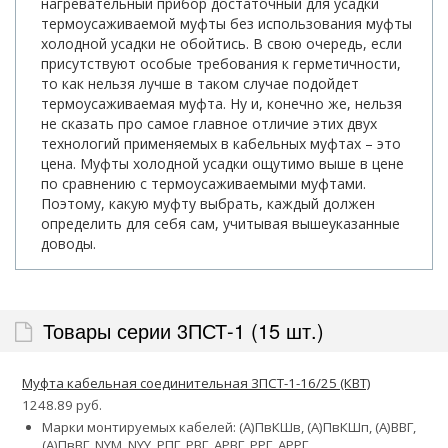
нагревательный прибор достаточный для усадки
термоусаживаемой муфты без использования муфты
холодной усадки не обойтись. В свою очередь, если
присутствуют особые требования к герметичности,
то как нельзя лучше в таком случае подойдет
термоусаживаемая муфта. Ну и, конечно же, нельзя
не сказать про самое главное отличие этих двух
технологий применяемых в кабельных муфтах – это
цена. Муфты холодной усадки ощутимо выше в цене
по сравнению с термоусаживаемыми муфтами.
Поэтому, какую муфту выбрать, каждый должен
определить для себя сам, учитывая вышеуказанные
доводы.
Товары серии 3ПСТ-1 (15 шт.)
Муфта кабельная соединительная 3ПСТ-1-16/25 (КВТ)
1248.89 руб.
Марки монтируемых кабелей: (А)ПвКШв, (А)ПвКШп, (А)ВВГ,
(А)ПвВГ, NYM, NYY, РПГ, РВГ, АРВГ, РРГ, АРРГ