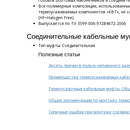
головок болтовых наконечников и соединит
Все полимерные композиции, использованны
термоусаживаемых компонентов «КВТ», не с
(HF=Halogen Free)
Выпускается по ТУ 3599-006-97284872-2006
Соединительные кабельные му
Тип муфты: Соединительная
Полезные статьи
Десять причин в пользу непаянного заз
Преимущества термоусаживаемых кабе
Термоусадочные кабельные муфты. Общ
Общие рекомендации по монтажу терм
Типичные ошибки при монтаже соедини