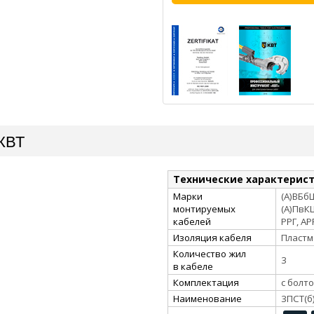
 КВТ
Технические характерис
Марки
(А)ВБбШ
монтируемых
(А)ПвКШ
кабелей
РРГ, АР
Изоляция кабеля
Пластм
Количество жил
3
в кабеле
Комплектация
с болт
Наименование
3ПСТ(б)