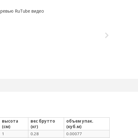
высота
вес брутто
объем упак.
(см)
(кг)
(куб.м)
1
0.28
0.00077