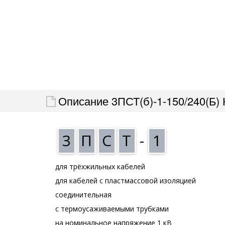
Описание 3ПСТ(б)-1-150/240(Б)
3
П
С
Т
-
1
для трёхжильных кабелей
для кабелей с пластмассовой изоляцией
соединительная
с термоусаживаемыми трубками
на номинальное напряжение 1 кВ