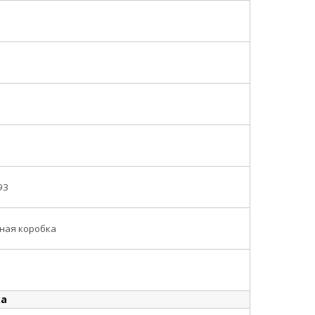
93
ная коробка
ка