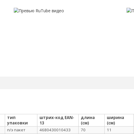
тип
штрих-код EAN-
длина
ширина
упаковки
13
(см)
(см)
п/э пакет
4680430010433
70
11