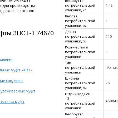
елей
НМБ-6
(КВТ)
Вес брутто
потребительской
1.42
е для производства
упаковки, кг:
одержат галогенов
Высота
потребительской
1
упаковки, см
фты 3ПСТ-1 74670
Длина
потребительской
110
упаковки, см
Количество в
потребительской
1
упаковке
емления
Тип
потребительской
п/э па
льных муфт «КВТ»
упаковки
Ширина
ие сведения.
потребительской
26
упаковки, см
оусаживаемых муфт
Штрих-код EAN-
13
46804
тельных муфт
потребительской
упаковки
Вес брутто