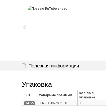
Полезная информация
Упаковка
кол-во в
SKU
товарные позиции
упаковке
3ПСТ-1-16/25 (КВТ)
1
74655