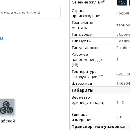
Сечение жил, мм²
150
Страна
хжильных кабелей
Россия
происхождения
Технология
термо
монтажа
Тип кабеля
с брон
ты
Тип муфты
Соеди
Тип установки
В кабе
Рабочее
напряжение, до
1
(кВ)
Температура
-50...+5
эксплуатации, ˚С
Штрих-код
14680
Габариты
Вес нетто
единицы товара,
1,42
кг
Единица
шт
измерения
кабелей:
Транспортная упаковка