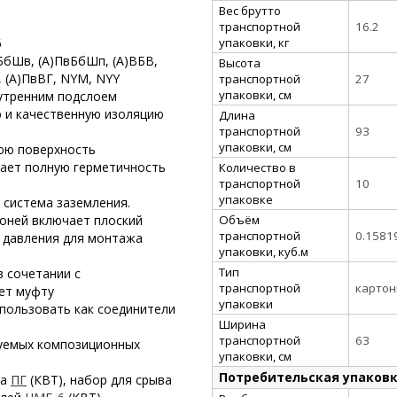
Вес брутто
транспортной
16.2
упаковки, кг
6
БбШв, (А)ПвБбШп, (А)ВБВ,
Высота
, (А)ПвВГ, NYM, NYY
транспортной
27
упаковки, см
утренним подслоем
 и качественную изоляцию
Длина
транспортной
93
упаковки, см
нюю поверхность
вает полную герметичность
Количество в
транспортной
10
упаковке
 система заземления.
Объём
оней включает плоский
транспортной
0.1581
 давления для монтажа
упаковки, куб.м
Тип
в сочетании с
транспортной
картон
ет муфту
упаковки
пользовать как соединители
Ширина
транспортной
63
уемых композиционных
упаковки, см
Потребительская упаков
ка
ПГ
(КВТ), набор для срыва