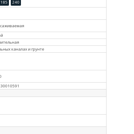
185
240
усаживаемая
ей
нительная
льных каналах и грунте
0
430010591