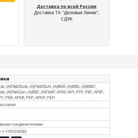
Доставка по всей России
Доставка ТК "Деловые Линии",
СДЭК
тики
в, (А)ПвБбШв, (А)ПвБбШп, (А)ВБВ, (А)ВВБ, (А)ВВБГ,
в, (А)ПвКШп, (А)ВВГ, (А)ПвВГ, NYM, NYY, РПГ, РВГ, АРВГ,
РГ, РБВ, АРБВ, РБР, АРБР, РБП
ассовая
овыми соединителями
-1-150/240(Б)