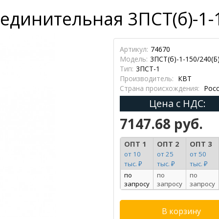
единительная 3ПСТ(б)-1-1
Артикул:
74670
Модель:
3ПСТ(б)-1-150/240(Б
Тип:
3ПСТ-1
Производитель:
КВТ
Страна происхождения:
Росс
Цена с НДС:
7147.68 руб.
ОПТ 1
ОПТ 2
ОПТ 3
от 10
от 25
от 50
тыс. ₽
тыс. ₽
тыс. ₽
по
по
по
запросу
запросу
запросу