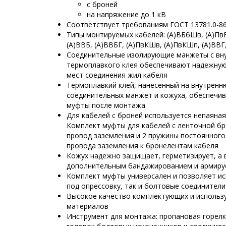
с броней
на напряжение до 1 кВ
Соответствует требованиям ГОСТ 13781.0-8
Типы монтируемых кабелей: (А)ВБбШв, (А)Пв
(А)ВВБ, (А)ВВБГ, (А)ПвКШв, (А)ПвКШп, (А)ВВГ
Соединительные изолирующие манжеты с вн
термоплавкого клея обеспечивают надежную
мест соединения жил кабеля
Термоплавкий клей, нанесенный на внутрен
соединительных манжет и кожуха, обеспечи
муфты после монтажа
Для кабелей с броней используется непаяная
Комплект муфты для кабелей с ленточной бр
провод заземления и 2 пружины постоянного
провода заземления к бронелентам кабеля
Кожух надежно защищает, герметизирует, а 
дополнительным бандажированием и армиру
Комплект муфты универсален и позволяет ис
под опрессовку, так и болтовые соединители
Высокое качество комплектующих и использ
материалов
Инструмент для монтажа: пропановая горел