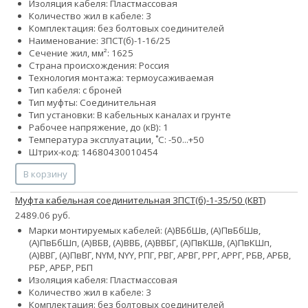
Изоляция кабеля: Пластмассовая
Количество жил в кабеле: 3
Комплектация: без болтовых соединителей
Наименование: 3ПСТ(б)-1-16/25
Сечение жил, мм²:
16
25
Страна происхождения: Россия
Технология монтажа: термоусаживаемая
Тип кабеля: с броней
Тип муфты: Соединительная
Тип установки: В кабельных каналах и грунте
Рабочее напряжение, до (кВ): 1
Температура эксплуатации, ˚С: -50...+50
Штрих-код: 14680430010454
В корзину
Муфта кабельная соединительная 3ПСТ(б)-1-35/50 (КВТ)
2489.06 руб.
Марки монтируемых кабелей: (А)ВБбШв, (А)ПвБбШв,
(А)ПвБбШп, (А)ВБВ, (А)ВВБ, (А)ВВБГ, (А)ПвКШв, (А)ПвКШп,
(А)ВВГ, (А)ПвВГ, NYM, NYY, РПГ, РВГ, АРВГ, РРГ, АРРГ, РБВ, АРБВ,
РБР, АРБР, РБП
Изоляция кабеля: Пластмассовая
Количество жил в кабеле: 3
Комплектация: без болтовых соединителей