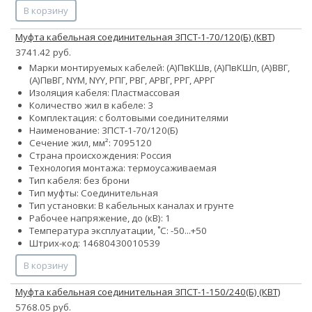
В корзину
Муфта кабельная соединительная 3ПСТ-1-70/120(Б) (КВТ)
3741.42 руб.
Марки монтируемых кабелей: (А)ПвКШв, (А)ПвКШп, (А)ВВГ,
(А)ПвВГ, NYM, NYY, РПГ, РВГ, АРВГ, РРГ, АРРГ
Изоляция кабеля: Пластмассовая
Количество жил в кабеле: 3
Комплектация: с болтовыми соединителями
Наименование: 3ПСТ-1-70/120(Б)
Сечение жил, мм²:
70
95
120
Страна происхождения: Россия
Технология монтажа: термоусаживаемая
Тип кабеля: без брони
Тип муфты: Соединительная
Тип установки: В кабельных каналах и грунте
Рабочее напряжение, до (кВ): 1
Температура эксплуатации, ˚С: -50...+50
Штрих-код: 14680430010539
В корзину
Муфта кабельная соединительная 3ПСТ-1-150/240(Б) (КВТ)
5768.05 руб.