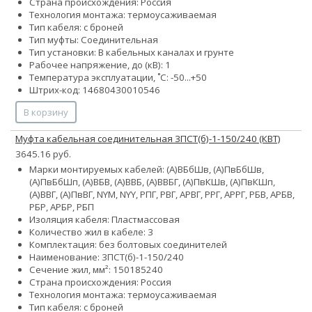
Страна происхождения: Россия
Технология монтажа: термоусаживаемая
Тип кабеля: с броней
Тип муфты: Соединительная
Тип установки: В кабельных каналах и грунте
Рабочее напряжение, до (кВ): 1
Температура эксплуатации, ˚С: -50...+50
Штрих-код: 14680430010546
В корзину
Муфта кабельная соединительная 3ПСТ(б)-1-150/240 (КВТ)
3645.16 руб.
Марки монтируемых кабелей: (А)ВБбШв, (А)ПвБбШв,
(А)ПвБбШп, (А)ВБВ, (А)ВВБ, (А)ВВБГ, (А)ПвКШв, (А)ПвКШп,
(А)ВВГ, (А)ПвВГ, NYM, NYY, РПГ, РВГ, АРВГ, РРГ, АРРГ, РБВ, АРБВ,
РБР, АРБР, РБП
Изоляция кабеля: Пластмассовая
Количество жил в кабеле: 3
Комплектация: без болтовых соединителей
Наименование: 3ПСТ(б)-1-150/240
Сечение жил, мм²:
150
185
240
Страна происхождения: Россия
Технология монтажа: термоусаживаемая
Тип кабеля: с броней