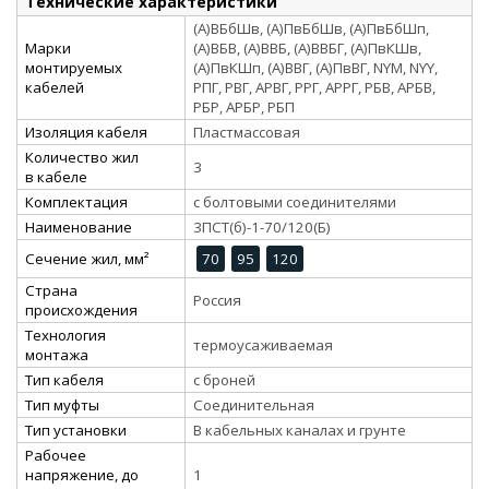
Технические характеристики
(А)ВБбШв, (А)ПвБбШв, (А)ПвБбШп,
Марки
(А)ВБВ, (А)ВВБ, (А)ВВБГ, (А)ПвКШв,
монтируемых
(А)ПвКШп, (А)ВВГ, (А)ПвВГ, NYM, NYY,
кабелей
РПГ, РВГ, АРВГ, РРГ, АРРГ, РБВ, АРБВ,
РБР, АРБР, РБП
Изоляция кабеля
Пластмассовая
Количество жил
3
в кабеле
Комплектация
с болтовыми соединителями
Наименование
3ПСТ(б)-1-70/120(Б)
Сечение жил, мм²
70
95
120
Страна
Россия
происхождения
Технология
термоусаживаемая
монтажа
Тип кабеля
с броней
Тип муфты
Соединительная
Тип установки
В кабельных каналах и грунте
Рабочее
напряжение, до
1