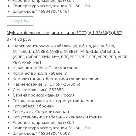
Рабочее напряжение, до (кВ): 1
Температура эксплуатации, ˚С: -50...+50
Штрих-код: 14680430010461
В корзину
Муфта кабельная соединительная 3ПСТ(б)-1-35/50(Б) (КВТ)
3744.80 руб.
Марки монтируемых кабелей: (А)ВБбШв, (А)ПвБбШв,
(А)ПвБбШп, (А)ВБВ, (А)ВВБ, (А)ВВБГ, (А)ПвКШв, (А)ПвКШп,
(А)ВВГ, (А)ПвВГ, NYM, NYY, РПГ, РВГ, АРВГ, РРГ, АРРГ, РБВ, АРБВ,
РБР, АРБР, РБП
Изоляция кабеля: Пластмассовая
Количество жил в кабеле: 3
Комплектация: с болтовыми соединителями
Наименование: 3ПСТ(б)-1-25/50(Б)
Сечение жил, мм²:
25
35
50
Страна происхождения: Россия
Технология монтажа: термоусаживаемая
Тип кабеля: с броней
Тип муфты: Соединительная
Тип установки: В кабельных каналах и грунте
Рабочее напряжение, до (кВ): 1
Температура эксплуатации, ˚С: -50...+50
Штрих-код: 14680430010508