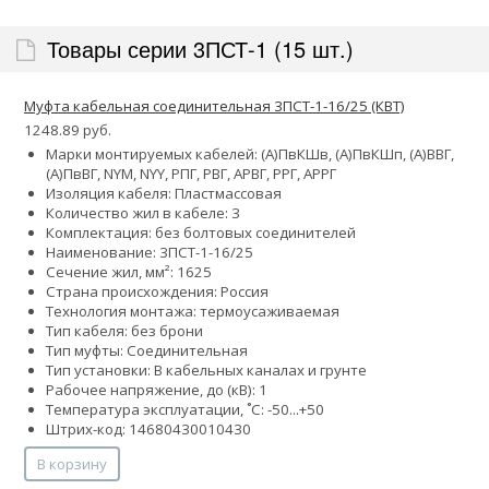
Товары серии 3ПСТ-1 (15 шт.)
Муфта кабельная соединительная 3ПСТ-1-16/25 (КВТ)
1248.89 руб.
Марки монтируемых кабелей: (А)ПвКШв, (А)ПвКШп, (А)ВВГ,
(А)ПвВГ, NYM, NYY, РПГ, РВГ, АРВГ, РРГ, АРРГ
Изоляция кабеля: Пластмассовая
Количество жил в кабеле: 3
Комплектация: без болтовых соединителей
Наименование: 3ПСТ-1-16/25
Сечение жил, мм²:
16
25
Страна происхождения: Россия
Технология монтажа: термоусаживаемая
Тип кабеля: без брони
Тип муфты: Соединительная
Тип установки: В кабельных каналах и грунте
Рабочее напряжение, до (кВ): 1
Температура эксплуатации, ˚С: -50...+50
Штрих-код: 14680430010430
В корзину