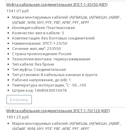
Муфта кабельная соединительная 3ПСТ-1-35/50 (КВТ)
1541.07 руб.
Марки монтируемых кабелей: (А)ПвКШв, (А)ПвКШп, (А)ВВГ,
(А)ПвВГ, NYM, NYY, РПГ, РВГ, АРВГ, РРГ, АРРГ
Изоляция кабеля: Пластмассовая
Количество жил в кабеле: 3
Комплектация: без болтовых соединителей
Наименование: 3ПСТ-1-25/50
Сечение жил, мм²:
25
35
50
Страна происхождения: Россия
Технология монтажа: термоусаживаемая
Тип кабеля: без брони
Тип муфты: Соединительная
Тип установки: В кабельных каналах и грунте
Рабочее напряжение, до (кВ): 1
Температура эксплуатации, ˚С: -50...+50
Штрих-код: 14680430010478
В корзину
Муфта кабельная соединительная 3ПСТ-1-70/120 (КВТ)
1851.25 руб.
Марки монтируемых кабелей: (А)ПвКШв, (А)ПвКШп, (А)ВВГ,
(А)ПвВГ, NYM, NYY, РПГ, РВГ, АРВГ, РРГ, АРРГ