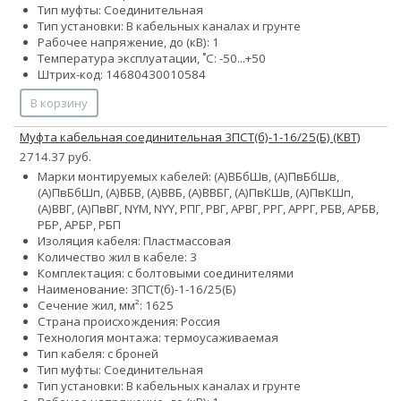
Тип муфты: Соединительная
Тип установки: В кабельных каналах и грунте
Рабочее напряжение, до (кВ): 1
Температура эксплуатации, ˚С: -50...+50
Штрих-код: 14680430010584
В корзину
Муфта кабельная соединительная 3ПСТ(б)-1-16/25(Б) (КВТ)
2714.37 руб.
Марки монтируемых кабелей: (А)ВБбШв, (А)ПвБбШв,
(А)ПвБбШп, (А)ВБВ, (А)ВВБ, (А)ВВБГ, (А)ПвКШв, (А)ПвКШп,
(А)ВВГ, (А)ПвВГ, NYM, NYY, РПГ, РВГ, АРВГ, РРГ, АРРГ, РБВ, АРБВ,
РБР, АРБР, РБП
Изоляция кабеля: Пластмассовая
Количество жил в кабеле: 3
Комплектация: с болтовыми соединителями
Наименование: 3ПСТ(б)-1-16/25(Б)
Сечение жил, мм²:
16
25
Страна происхождения: Россия
Технология монтажа: термоусаживаемая
Тип кабеля: с броней
Тип муфты: Соединительная
Тип установки: В кабельных каналах и грунте