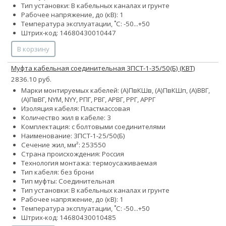
Тип установки: В кабельных каналах и грунте
Рабочее напряжение, до (кВ): 1
Температура эксплуатации, ˚С: -50...+50
Штрих-код: 14680430010447
В корзину
Муфта кабельная соединительная 3ПСТ-1-35/50(Б) (КВТ)
2836.10 руб.
Марки монтируемых кабелей: (А)ПвКШв, (А)ПвКШп, (А)ВВГ,
(А)ПвВГ, NYM, NYY, РПГ, РВГ, АРВГ, РРГ, АРРГ
Изоляция кабеля: Пластмассовая
Количество жил в кабеле: 3
Комплектация: с болтовыми соединителями
Наименование: 3ПСТ-1-25/50(Б)
Сечение жил, мм²:
25
35
50
Страна происхождения: Россия
Технология монтажа: термоусаживаемая
Тип кабеля: без брони
Тип муфты: Соединительная
Тип установки: В кабельных каналах и грунте
Рабочее напряжение, до (кВ): 1
Температура эксплуатации, ˚С: -50...+50
Штрих-код: 14680430010485