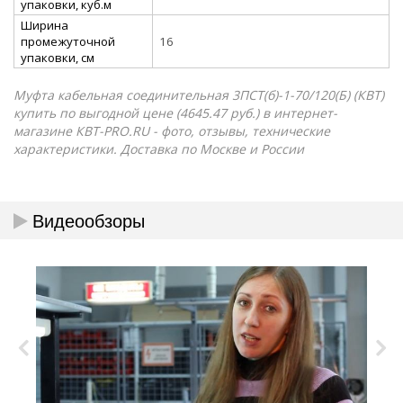
упаковки, куб.м
Ширина
промежуточной
16
упаковки, см
Муфта кабельная соединительная 3ПСТ(б)-1-70/120(Б) (КВТ)
купить по выгодной цене (4645.47 руб.) в интернет-
магазине КВТ-PRO.RU - фото, отзывы, технические
характеристики. Доставка по Москве и России
Видеообзоры