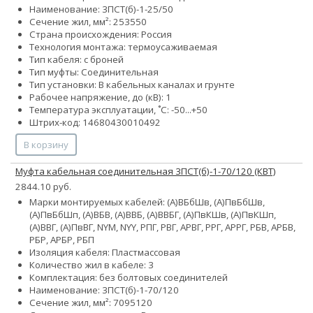
Наименование: 3ПСТ(б)-1-25/50
Сечение жил, мм²:
25
35
50
Страна происхождения: Россия
Технология монтажа: термоусаживаемая
Тип кабеля: с броней
Тип муфты: Соединительная
Тип установки: В кабельных каналах и грунте
Рабочее напряжение, до (кВ): 1
Температура эксплуатации, ˚С: -50...+50
Штрих-код: 14680430010492
В корзину
Муфта кабельная соединительная 3ПСТ(б)-1-70/120 (КВТ)
2844.10 руб.
Марки монтируемых кабелей: (А)ВБбШв, (А)ПвБбШв,
(А)ПвБбШп, (А)ВБВ, (А)ВВБ, (А)ВВБГ, (А)ПвКШв, (А)ПвКШп,
(А)ВВГ, (А)ПвВГ, NYM, NYY, РПГ, РВГ, АРВГ, РРГ, АРРГ, РБВ, АРБВ,
РБР, АРБР, РБП
Изоляция кабеля: Пластмассовая
Количество жил в кабеле: 3
Комплектация: без болтовых соединителей
Наименование: 3ПСТ(б)-1-70/120
Сечение жил, мм²:
70
95
120