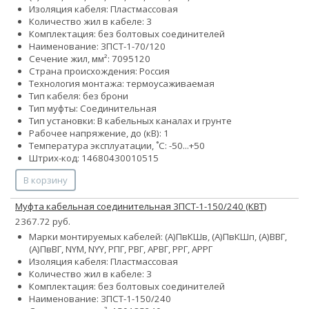
Изоляция кабеля: Пластмассовая
Количество жил в кабеле: 3
Комплектация: без болтовых соединителей
Наименование: 3ПСТ-1-70/120
Сечение жил, мм²:
70
95
120
Страна происхождения: Россия
Технология монтажа: термоусаживаемая
Тип кабеля: без брони
Тип муфты: Соединительная
Тип установки: В кабельных каналах и грунте
Рабочее напряжение, до (кВ): 1
Температура эксплуатации, ˚С: -50...+50
Штрих-код: 14680430010515
В корзину
Муфта кабельная соединительная 3ПСТ-1-150/240 (КВТ)
2367.72 руб.
Марки монтируемых кабелей: (А)ПвКШв, (А)ПвКШп, (А)ВВГ,
(А)ПвВГ, NYM, NYY, РПГ, РВГ, АРВГ, РРГ, АРРГ
Изоляция кабеля: Пластмассовая
Количество жил в кабеле: 3
Комплектация: без болтовых соединителей
Наименование: 3ПСТ-1-150/240