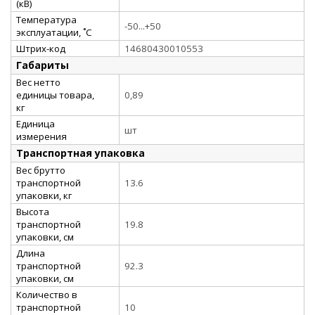
(кВ)
Температура
-50...+50
эксплуатации, ˚С
Штрих-код
14680430010553
Габариты
Вес нетто
единицы товара,
0,89
кг
Единица
шт
измерения
Транспортная упаковка
Вес брутто
транспортной
13.6
упаковки, кг
Высота
транспортной
19.8
упаковки, см
Длина
транспортной
92.3
упаковки, см
Количество в
транспортной
10