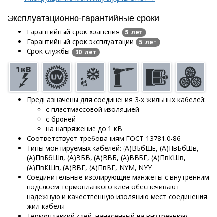
Эксплуатационно-гарантийные сроки
Гарантийный срок хранения
5 лет
Гарантийный срок эксплуатации
5 лет
Срок службы
30 лет
Предназначены для соединения 3-х жильных кабелей:
с пластмассовой изоляцией
с броней
на напряжение до 1 кВ
Соответствует требованиям ГОСТ 13781.0-86
Типы монтируемых кабелей: (А)ВБбШв, (А)ПвБбШв,
(А)ПвБбШп, (А)ВБВ, (А)ВВБ, (А)ВВБГ, (А)ПвКШв,
(А)ПвКШп, (А)ВВГ, (А)ПвВГ, NYM, NYY
Соединительные изолирующие манжеты с внутренним
подслоем термоплавкого клея обеспечивают
надежную и качественную изоляцию мест соединения
жил кабеля
Термоплавкий клей, нанесенный на внутреннюю