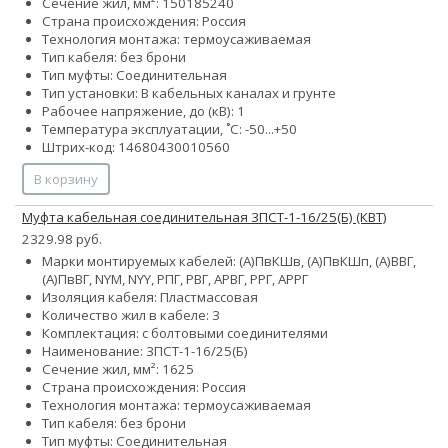
Сечение жил, мм²:
150
185
240
Страна происхождения: Россия
Технология монтажа: термоусаживаемая
Тип кабеля: без брони
Тип муфты: Соединительная
Тип установки: В кабельных каналах и грунте
Рабочее напряжение, до (кВ): 1
Температура эксплуатации, ˚С: -50...+50
Штрих-код: 14680430010560
В корзину
Муфта кабельная соединительная 3ПСТ-1-16/25(Б) (КВТ)
2329.98 руб.
Марки монтируемых кабелей: (А)ПвКШв, (А)ПвКШп, (А)ВВГ,
(А)ПвВГ, NYM, NYY, РПГ, РВГ, АРВГ, РРГ, АРРГ
Изоляция кабеля: Пластмассовая
Количество жил в кабеле: 3
Комплектация: с болтовыми соединителями
Наименование: 3ПСТ-1-16/25(Б)
Сечение жил, мм²:
16
25
Страна происхождения: Россия
Технология монтажа: термоусаживаемая
Тип кабеля: без брони
Тип муфты: Соединительная