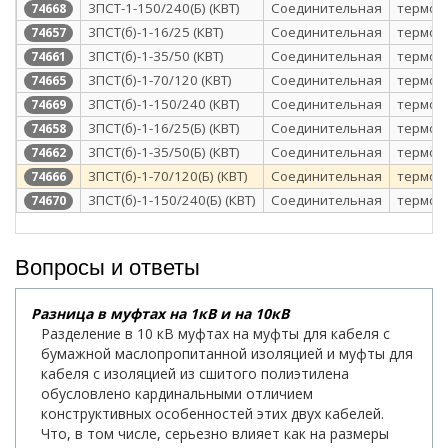
3ПСТ-1-150/240(Б) (КВТ)
Соединительная
термоу
74668
3ПСТ(б)-1-16/25 (КВТ)
Соединительная
термоу
74657
3ПСТ(б)-1-35/50 (КВТ)
Соединительная
термоу
74661
3ПСТ(б)-1-70/120 (КВТ)
Соединительная
термоу
74665
3ПСТ(б)-1-150/240 (КВТ)
Соединительная
термоу
74669
3ПСТ(б)-1-16/25(Б) (КВТ)
Соединительная
термоу
74658
3ПСТ(б)-1-35/50(Б) (КВТ)
Соединительная
термоу
74662
3ПСТ(б)-1-70/120(Б) (КВТ)
Соединительная
термоу
74666
3ПСТ(б)-1-150/240(Б) (КВТ)
Соединительная
термоу
74670
Вопросы и ответы
Разница в муфтах на 1кВ и на 10кВ
Разделение в 10 кВ муфтах на муфты для кабеля с
бумажной маслопропитанной изоляцией и муфты для
кабеля с изоляцией из сшитого полиэтилена
обусловлено кардинальными отличием
конструктивных особенностей этих двух кабелей.
Что, в том числе, серьезно влияет как на размеры