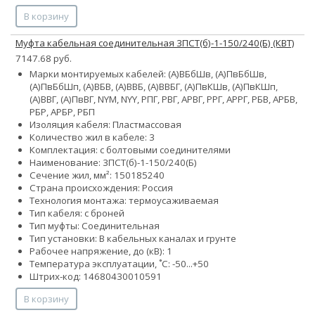
В корзину
Муфта кабельная соединительная 3ПСТ(б)-1-150/240(Б) (КВТ)
7147.68 руб.
Марки монтируемых кабелей: (А)ВБбШв, (А)ПвБбШв,
(А)ПвБбШп, (А)ВБВ, (А)ВВБ, (А)ВВБГ, (А)ПвКШв, (А)ПвКШп,
(А)ВВГ, (А)ПвВГ, NYM, NYY, РПГ, РВГ, АРВГ, РРГ, АРРГ, РБВ, АРБВ,
РБР, АРБР, РБП
Изоляция кабеля: Пластмассовая
Количество жил в кабеле: 3
Комплектация: с болтовыми соединителями
Наименование: 3ПСТ(б)-1-150/240(Б)
Сечение жил, мм²:
150
185
240
Страна происхождения: Россия
Технология монтажа: термоусаживаемая
Тип кабеля: с броней
Тип муфты: Соединительная
Тип установки: В кабельных каналах и грунте
Рабочее напряжение, до (кВ): 1
Температура эксплуатации, ˚С: -50...+50
Штрих-код: 14680430010591
В корзину