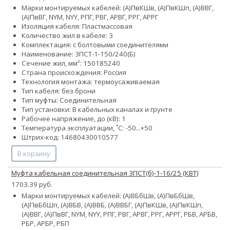
Марки монтируемых кабелей: (А)ПвКШв, (А)ПвКШп, (А)ВВГ,
(А)ПвВГ, NYM, NYY, РПГ, РВГ, АРВГ, РРГ, АРРГ
Изоляция кабеля: Пластмассовая
Количество жил в кабеле: 3
Комплектация: с болтовыми соединителями
Наименование: 3ПСТ-1-150/240(Б)
Сечение жил, мм²:
150
185
240
Страна происхождения: Россия
Технология монтажа: термоусаживаемая
Тип кабеля: без брони
Тип муфты: Соединительная
Тип установки: В кабельных каналах и грунте
Рабочее напряжение, до (кВ): 1
Температура эксплуатации, ˚С: -50...+50
Штрих-код: 14680430010577
В корзину
Муфта кабельная соединительная 3ПСТ(б)-1-16/25 (КВТ)
1703.39 руб.
Марки монтируемых кабелей: (А)ВБбШв, (А)ПвБбШв,
(А)ПвБбШп, (А)ВБВ, (А)ВВБ, (А)ВВБГ, (А)ПвКШв, (А)ПвКШп,
(А)ВВГ, (А)ПвВГ, NYM, NYY, РПГ, РВГ, АРВГ, РРГ, АРРГ, РБВ, АРБВ,
РБР, АРБР, РБП