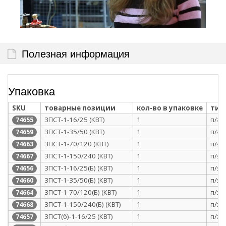
Полезная информация
Упаковка
SKU
товарные позиции
кол-во в упаковке
тип
3ПСТ-1-16/25 (КВТ)
1
п/э 
74655
3ПСТ-1-35/50 (КВТ)
1
п/э 
74659
3ПСТ-1-70/120 (КВТ)
1
п/э 
74663
3ПСТ-1-150/240 (КВТ)
1
п/э 
74667
3ПСТ-1-16/25(Б) (КВТ)
1
п/э 
74656
3ПСТ-1-35/50(Б) (КВТ)
1
п/э 
74660
3ПСТ-1-70/120(Б) (КВТ)
1
п/э 
74664
3ПСТ-1-150/240(Б) (КВТ)
1
п/э 
74668
3ПСТ(б)-1-16/25 (КВТ)
1
п/э 
74657