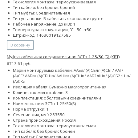
Технология монтажа: термоусаживаемая
Тип кабеля:
без брони
с броней
Тип муфты: Соединительная
Тип установки: В кабельных каналах и грунте
Рабочее напряжение, до (кВ): 1
Температура эксплуатации, ˚С: -50...+50
Штрих-код: 14630019127585
В корзину
Муфта кабельная соединительная 3СТп-1-25/50 (Б) (КВТ)
6713.61 руб.
Марки монтируемых кабелей: ААБл/ (А)СБл/ (А)СБГ/ ААГ/
(А)СГ/ ААБв/ (А)СБШв/ ААШв/ (А)СШв/ ААБ2лШв/ (А)СБ2лШв/
(А)СКл
Изоляция кабеля: Бумажно маслопропитанная
Количество жил в кабеле: 3
Комплектация: с болтовыми соединителями
Наименование: 3СТп-1-25/50(Б)
Норма отгрузки: 1
Сечение жил, мм²:
25
35
50
Страна происхождения: Россия
Технология монтажа: термоусаживаемая
Тип кабеля:
без брони
с броней
Тип муфты: Соединительная