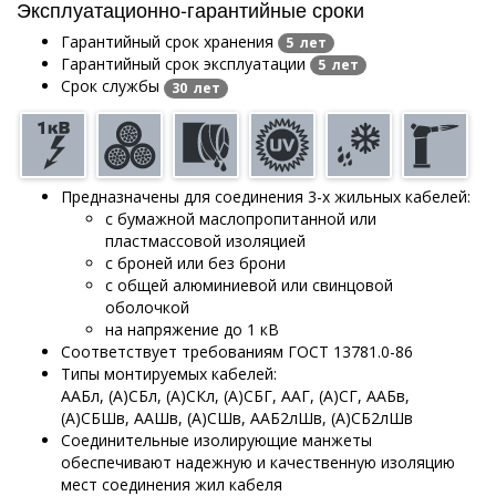
Эксплуатационно-гарантийные сроки
Гарантийный срок хранения
5 лет
Гарантийный срок эксплуатации
5 лет
Срок службы
30 лет
Предназначены для соединения 3-х жильных кабелей:
с бумажной маслопропитанной или
пластмассовой изоляцией
с броней или без брони
с общей алюминиевой или свинцовой
оболочкой
на напряжение до 1 кВ
Соответствует требованиям ГОСТ 13781.0-86
Типы монтируемых кабелей:
ААБл, (А)СБл, (А)СКл, (А)СБГ, ААГ, (А)СГ, ААБв,
(А)СБШв, ААШв, (А)СШв, ААБ2лШв, (А)СБ2лШв
Соединительные изолирующие манжеты
обеспечивают надежную и качественную изоляцию
мест соединения жил кабеля