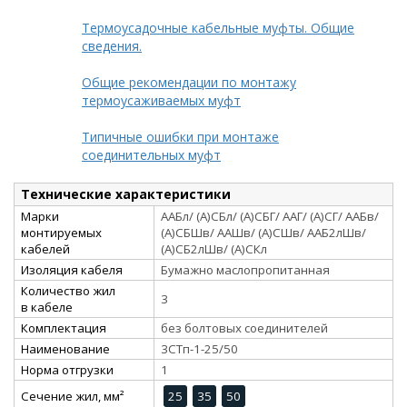
Термоусадочные кабельные муфты. Общие
сведения.
Общие рекомендации по монтажу
термоусаживаемых муфт
Типичные ошибки при монтаже
соединительных муфт
Технические характеристики
Марки
ААБл/ (А)СБл/ (А)СБГ/ ААГ/ (А)СГ/ ААБв/
монтируемых
(А)СБШв/ ААШв/ (А)СШв/ ААБ2лШв/
кабелей
(А)СБ2лШв/ (А)СКл
Изоляция кабеля
Бумажно маслопропитанная
Количество жил
3
в кабеле
Комплектация
без болтовых соединителей
Наименование
3СТп-1-25/50
Норма отгрузки
1
Сечение жил, мм²
25
35
50