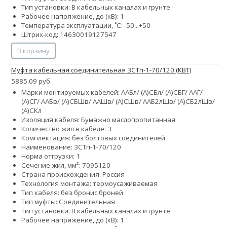
Тип установки: В кабельных каналах и грунте
Рабочее напряжение, до (кВ): 1
Температура эксплуатации, ˚С: -50...+50
Штрих-код: 14630019127547
В корзину
Муфта кабельная соединительная 3СТп-1-70/120 (КВТ)
5885.09 руб.
Марки монтируемых кабелей: ААБл/ (А)СБл/ (А)СБГ/ ААГ/
(А)СГ/ ААБв/ (А)СБШв/ ААШв/ (А)СШв/ ААБ2лШв/ (А)СБ2лШв/
(А)СКл
Изоляция кабеля: Бумажно маслопропитанная
Количество жил в кабеле: 3
Комплектация: без болтовых соединителей
Наименование: 3СТп-1-70/120
Норма отгрузки: 1
Сечение жил, мм²:
70
95
120
Страна происхождения: Россия
Технология монтажа: термоусаживаемая
Тип кабеля:
без брони
с броней
Тип муфты: Соединительная
Тип установки: В кабельных каналах и грунте
Рабочее напряжение, до (кВ): 1