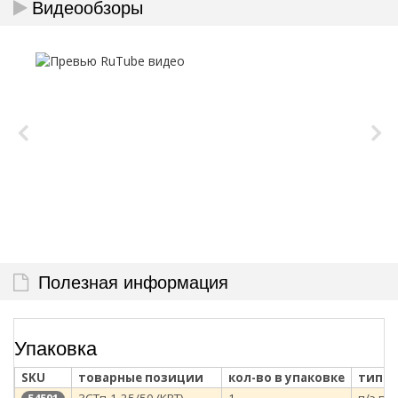
Видеообзоры
Полезная информация
Упаковка
SKU
товарные позиции
кол-во в упаковке
тип у
3СТп-1-25/50 (КВТ)
1
п/э па