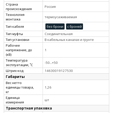
Страна
Россия
происхождения
Технология
термоусаживаемая
монтажа
Тип кабеля
без брони
с броней
Тип муфты
Соединительная
Тип установки
В кабельных каналах и грунте
Рабочее
напряжение, до
1
(кВ)
Температура
-50...+50
эксплуатации, ˚С
Штрих-код
14630019127530
Габариты
Вес нетто
единицы товара,
1,26
кг
Единица
шт
измерения
Транспортная упаковка