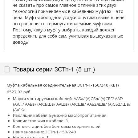
не сказать про самое главное отличие этих двух
технологий применяемых в кабельных муфтах – это
цена. Муфты холодной усадки ощутимо выше в цене
по сравнению с термоусаживаемыми муфтами.
Поэтому, какую муфту выбрать, каждый должен
определить для себя сам, учитывая вышеуказанные
доводы.
Товары серии 3СТп-1 (5 шт.)
Муфта кабельная соединительная 3СТп-1-150/240 (КВТ)
6527.02 руб.
Марки монтируемых кабелей: ААБл/ (А)СБл/ (А)СБГ/ ААГ/
(А)СГ/ ААБв/ (А)СБШв/ ААШв/ (А)СШв/ ААБ2лШв/ (А)СБ2лШв/
(А)СКл
Изоляция кабеля: Бумажно маслопропитанная
Количество жил в кабеле: 3
Комплектация: без болтовых соединителей
Наименование: 3СТп-1-150/240
Норма отгрузки: 1