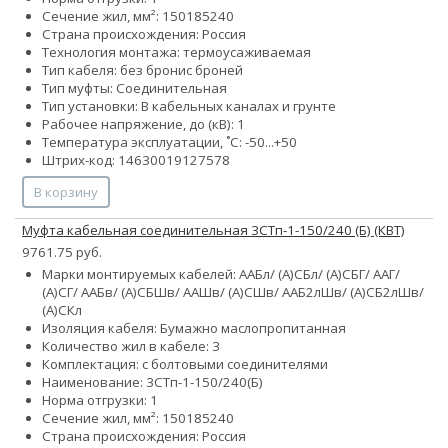
Сечение жил, мм²:
150
185
240
Страна происхождения: Россия
Технология монтажа: термоусаживаемая
Тип кабеля:
без брони
с броней
Тип муфты: Соединительная
Тип установки: В кабельных каналах и грунте
Рабочее напряжение, до (кВ): 1
Температура эксплуатации, ˚С: -50...+50
Штрих-код: 14630019127578
В корзину
Муфта кабельная соединительная 3СТп-1-150/240 (Б) (КВТ)
9761.75 руб.
Марки монтируемых кабелей: ААБл/ (А)СБл/ (А)СБГ/ ААГ/
(А)СГ/ ААБв/ (А)СБШв/ ААШв/ (А)СШв/ ААБ2лШв/ (А)СБ2лШв/
(А)СКл
Изоляция кабеля: Бумажно маслопропитанная
Количество жил в кабеле: 3
Комплектация: с болтовыми соединителями
Наименование: 3СТп-1-150/240(Б)
Норма отгрузки: 1
Сечение жил, мм²:
150
185
240
Страна происхождения: Россия