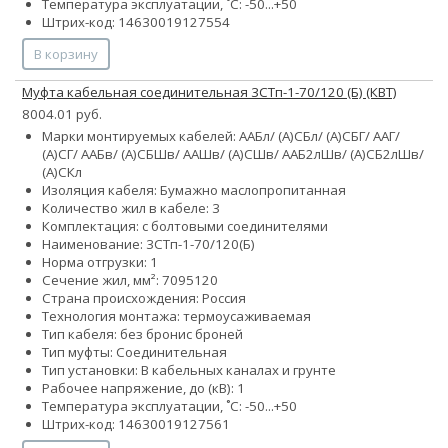
Температура эксплуатации, ˚С: -50...+50
Штрих-код: 14630019127554
В корзину
Муфта кабельная соединительная 3СТп-1-70/120 (Б) (КВТ)
8004.01 руб.
Марки монтируемых кабелей: ААБл/ (А)СБл/ (А)СБГ/ ААГ/
(А)СГ/ ААБв/ (А)СБШв/ ААШв/ (А)СШв/ ААБ2лШв/ (А)СБ2лШв/
(А)СКл
Изоляция кабеля: Бумажно маслопропитанная
Количество жил в кабеле: 3
Комплектация: с болтовыми соединителями
Наименование: 3СТп-1-70/120(Б)
Норма отгрузки: 1
Сечение жил, мм²:
70
95
120
Страна происхождения: Россия
Технология монтажа: термоусаживаемая
Тип кабеля:
без брони
с броней
Тип муфты: Соединительная
Тип установки: В кабельных каналах и грунте
Рабочее напряжение, до (кВ): 1
Температура эксплуатации, ˚С: -50...+50
Штрих-код: 14630019127561