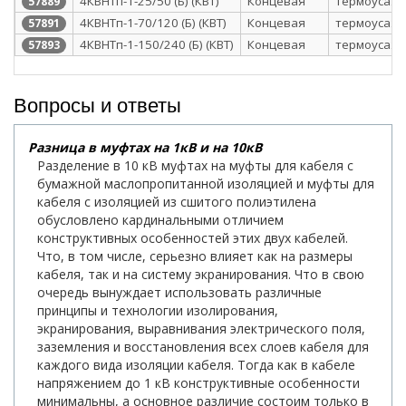
4КВНТп-1-25/50 (Б) (КВТ)
Концевая
термоусаж
57889
4КВНТп-1-70/120 (Б) (КВТ)
Концевая
термоусаж
57891
4КВНТп-1-150/240 (Б) (КВТ)
Концевая
термоусаж
57893
Вопросы и ответы
Разница в муфтах на 1кВ и на 10кВ
Разделение в 10 кВ муфтах на муфты для кабеля с
бумажной маслопропитанной изоляцией и муфты для
кабеля с изоляцией из сшитого полиэтилена
обусловлено кардинальными отличием
конструктивных особенностей этих двух кабелей.
Что, в том числе, серьезно влияет как на размеры
кабеля, так и на систему экранирования. Что в свою
очередь вынуждает использовать различные
принципы и технологии изолирования,
экранирования, выравнивания электрического поля,
заземления и восстановления всех слоев кабеля для
каждого вида изоляции кабеля. Тогда как в кабеле
напряжением до 1 кВ конструктивные особенности
минимальны, а основное различие состоим только в