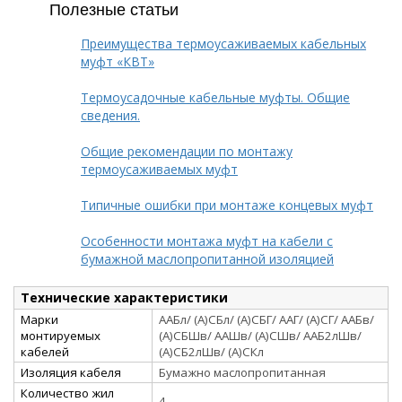
Полезные статьи
Преимущества термоусаживаемых кабельных
муфт «КВТ»
Термоусадочные кабельные муфты. Общие
сведения.
Общие рекомендации по монтажу
термоусаживаемых муфт
Типичные ошибки при монтаже концевых муфт
Особенности монтажа муфт на кабели с
бумажной маслопропитанной изоляцией
Технические характеристики
Марки
ААБл/ (А)СБл/ (А)СБГ/ ААГ/ (А)СГ/ ААБв/
монтируемых
(А)СБШв/ ААШв/ (А)СШв/ ААБ2лШв/
кабелей
(А)СБ2лШв/ (А)СКл
Изоляция кабеля
Бумажно маслопропитанная
Количество жил
4