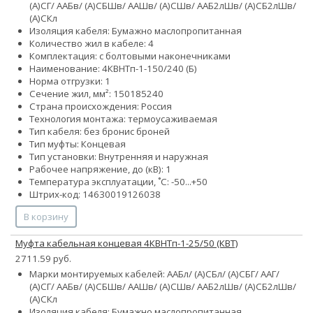
(А)СГ/ ААБв/ (А)СБШв/ ААШв/ (А)СШв/ ААБ2лШв/ (А)СБ2лШв/
(А)СКл
Изоляция кабеля: Бумажно маслопропитанная
Количество жил в кабеле: 4
Комплектация: с болтовыми наконечниками
Наименование: 4КВНТп-1-150/240 (Б)
Норма отгрузки: 1
Сечение жил, мм²:
150
185
240
Страна происхождения: Россия
Технология монтажа: термоусаживаемая
Тип кабеля:
без брони
с броней
Тип муфты: Концевая
Тип установки: Внутренняя и наружная
Рабочее напряжение, до (кВ): 1
Температура эксплуатации, ˚С: -50...+50
Штрих-код: 14630019126038
В корзину
Муфта кабельная концевая 4КВНТп-1-25/50 (КВТ)
2711.59 руб.
Марки монтируемых кабелей: ААБл/ (А)СБл/ (А)СБГ/ ААГ/
(А)СГ/ ААБв/ (А)СБШв/ ААШв/ (А)СШв/ ААБ2лШв/ (А)СБ2лШв/
(А)СКл
Изоляция кабеля: Бумажно маслопропитанная