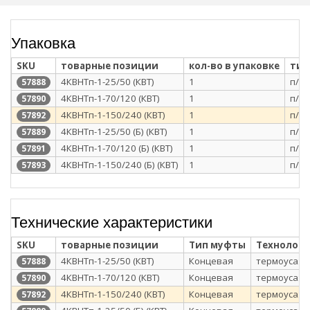
Упаковка
SKU
товарные позиции
кол-во в упаковке
тип
4КВНТп-1-25/50 (КВТ)
1
п/э 
57888
4КВНТп-1-70/120 (КВТ)
1
п/э 
57890
4КВНТп-1-150/240 (КВТ)
1
п/э 
57892
4КВНТп-1-25/50 (Б) (КВТ)
1
п/э 
57889
4КВНТп-1-70/120 (Б) (КВТ)
1
п/э 
57891
4КВНТп-1-150/240 (Б) (КВТ)
1
п/э 
57893
Технические характеристики
SKU
товарные позиции
Тип муфты
Технологи
4КВНТп-1-25/50 (КВТ)
Концевая
термоусаж
57888
4КВНТп-1-70/120 (КВТ)
Концевая
термоусаж
57890
4КВНТп-1-150/240 (КВТ)
Концевая
термоусаж
57892