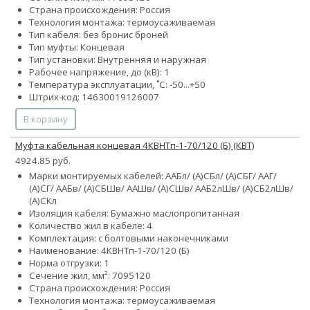
Страна происхождения: Россия
Технология монтажа: термоусаживаемая
Тип кабеля:
без брони
с броней
Тип муфты: Концевая
Тип установки: Внутренняя и наружная
Рабочее напряжение, до (кВ): 1
Температура эксплуатации, ˚С: -50...+50
Штрих-код: 14630019126007
В корзину
Муфта кабельная концевая 4КВНТп-1-70/120 (Б) (КВТ)
4924.85 руб.
Марки монтируемых кабелей: ААБл/ (А)СБл/ (А)СБГ/ ААГ/
(А)СГ/ ААБв/ (А)СБШв/ ААШв/ (А)СШв/ ААБ2лШв/ (А)СБ2лШв/
(А)СКл
Изоляция кабеля: Бумажно маслопропитанная
Количество жил в кабеле: 4
Комплектация: с болтовыми наконечниками
Наименование: 4КВНТп-1-70/120 (Б)
Норма отгрузки: 1
Сечение жил, мм²:
70
95
120
Страна происхождения: Россия
Технология монтажа: термоусаживаемая