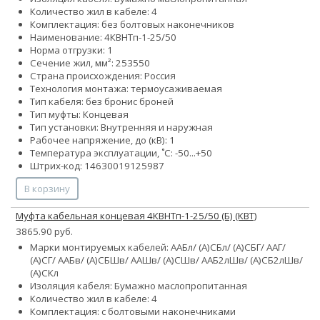
Количество жил в кабеле: 4
Комплектация: без болтовых наконечников
Наименование: 4КВНТп-1-25/50
Норма отгрузки: 1
Сечение жил, мм²:
25
35
50
Страна происхождения: Россия
Технология монтажа: термоусаживаемая
Тип кабеля:
без брони
с броней
Тип муфты: Концевая
Тип установки: Внутренняя и наружная
Рабочее напряжение, до (кВ): 1
Температура эксплуатации, ˚С: -50...+50
Штрих-код: 14630019125987
В корзину
Муфта кабельная концевая 4КВНТп-1-25/50 (Б) (КВТ)
3865.90 руб.
Марки монтируемых кабелей: ААБл/ (А)СБл/ (А)СБГ/ ААГ/
(А)СГ/ ААБв/ (А)СБШв/ ААШв/ (А)СШв/ ААБ2лШв/ (А)СБ2лШв/
(А)СКл
Изоляция кабеля: Бумажно маслопропитанная
Количество жил в кабеле: 4
Комплектация: с болтовыми наконечниками