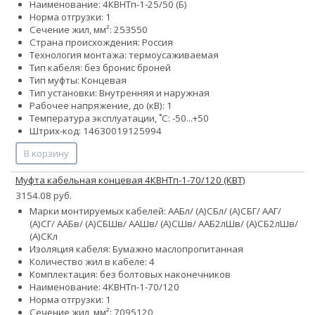
Наименование: 4КВНТп-1-25/50 (Б)
Норма отгрузки: 1
Сечение жил, мм²:
25
35
50
Страна происхождения: Россия
Технология монтажа: термоусаживаемая
Тип кабеля:
без брони
с броней
Тип муфты: Концевая
Тип установки: Внутренняя и наружная
Рабочее напряжение, до (кВ): 1
Температура эксплуатации, ˚С: -50...+50
Штрих-код: 14630019125994
В корзину
Муфта кабельная концевая 4КВНТп-1-70/120 (КВТ)
3154.08 руб.
Марки монтируемых кабелей: ААБл/ (А)СБл/ (А)СБГ/ ААГ/
(А)СГ/ ААБв/ (А)СБШв/ ААШв/ (А)СШв/ ААБ2лШв/ (А)СБ2лШв/
(А)СКл
Изоляция кабеля: Бумажно маслопропитанная
Количество жил в кабеле: 4
Комплектация: без болтовых наконечников
Наименование: 4КВНТп-1-70/120
Норма отгрузки: 1
Сечение жил, мм²:
70
95
120