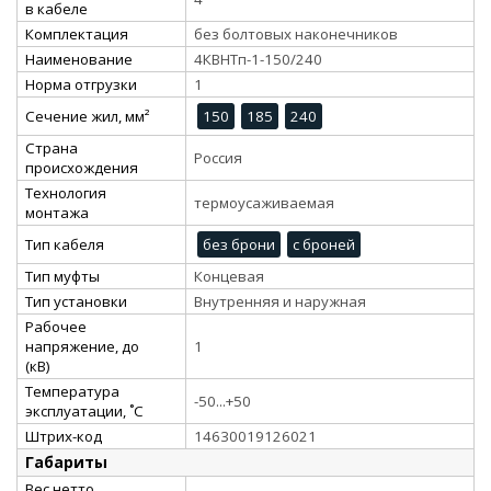
в кабеле
Комплектация
без болтовых наконечников
Наименование
4КВНТп-1-150/240
Норма отгрузки
1
Сечение жил, мм²
150
185
240
Страна
Россия
происхождения
Технология
термоусаживаемая
монтажа
Тип кабеля
без брони
с броней
Тип муфты
Концевая
Тип установки
Внутренняя и наружная
Рабочее
напряжение, до
1
(кВ)
Температура
-50...+50
эксплуатации, ˚С
Штрих-код
14630019126021
Габариты
Вес нетто