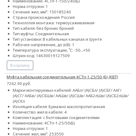
Наименование: 4СТп-1-150/240(Б)
Норма отгрузки: 1
Сечение жил, мм²:
150
185
240
Страна происхождения: Россия
Технология монтажа: термоусаживаемая
Тип кабеля:
без брони
с броней
Тип муфты: Соединительная
Тип установки: В кабельных каналах и грунте
Рабочее напряжение, до (кВ): 1
Температура эксплуатации, ˚С: -50...+50
Штрих-код: 14630019127509
В корзину
Муфта кабельная соединительная 4СТп-1-25/50 (Б) (КВТ)
7262.90 руб.
Марки монтируемых кабелей: ААБл/ (А)СБл/ (А)СБГ/ ААГ/
(А)СГ/ ААБв/ (А)СБШв/ ААШв/ (А)СШв/ ААБ2лШв/ (А)СБ2лШв/
(А)СКл
Изоляция кабеля: Бумажно маслопропитанная
Количество жил в кабеле: 4
Комплектация: с болтовыми соединителями
Наименование: 4СТп-1-25/50(Б)
Норма отгрузки: 1
Сечение жил, мм²:
25
35
50