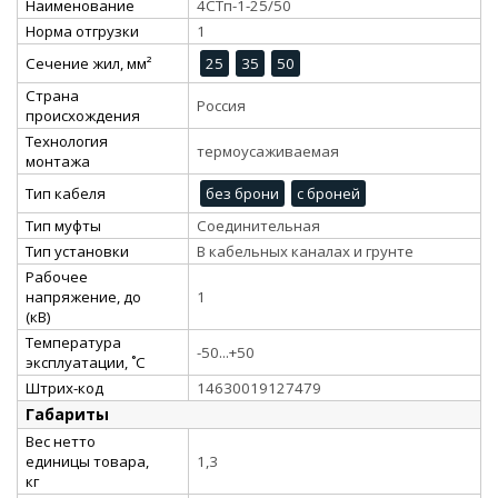
Наименование
4СТп-1-25/50
Норма отгрузки
1
Сечение жил, мм²
25
35
50
Страна
Россия
происхождения
Технология
термоусаживаемая
монтажа
Тип кабеля
без брони
с броней
Тип муфты
Соединительная
Тип установки
В кабельных каналах и грунте
Рабочее
напряжение, до
1
(кВ)
Температура
-50...+50
эксплуатации, ˚С
Штрих-код
14630019127479
Габариты
Вес нетто
единицы товара,
1,3
кг