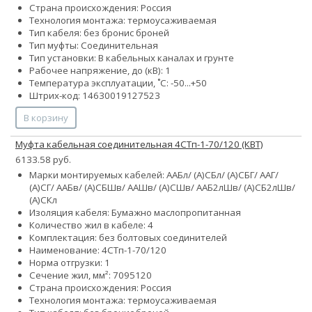
Страна происхождения: Россия
Технология монтажа: термоусаживаемая
Тип кабеля:
без брони
с броней
Тип муфты: Соединительная
Тип установки: В кабельных каналах и грунте
Рабочее напряжение, до (кВ): 1
Температура эксплуатации, ˚С: -50...+50
Штрих-код: 14630019127523
В корзину
Муфта кабельная соединительная 4СТп-1-70/120 (КВТ)
6133.58 руб.
Марки монтируемых кабелей: ААБл/ (А)СБл/ (А)СБГ/ ААГ/
(А)СГ/ ААБв/ (А)СБШв/ ААШв/ (А)СШв/ ААБ2лШв/ (А)СБ2лШв/
(А)СКл
Изоляция кабеля: Бумажно маслопропитанная
Количество жил в кабеле: 4
Комплектация: без болтовых соединителей
Наименование: 4СТп-1-70/120
Норма отгрузки: 1
Сечение жил, мм²:
70
95
120
Страна происхождения: Россия
Технология монтажа: термоусаживаемая