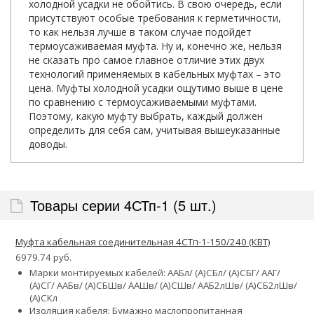
холодной усадки не обойтись. В свою очередь, если
присутствуют особые требования к герметичности,
то как нельзя лучше в таком случае подойдет
термоусаживаемая муфта. Ну и, конечно же, нельзя
не сказать про самое главное отличие этих двух
технологий применяемых в кабельных муфтах – это
цена. Муфты холодной усадки ощутимо выше в цене
по сравнению с термоусаживаемыми муфтами.
Поэтому, какую муфту выбрать, каждый должен
определить для себя сам, учитывая вышеуказанные
доводы.
Товары серии 4СТп-1 (5 шт.)
Муфта кабельная соединительная 4СТп-1-150/240 (КВТ)
6979.74 руб.
Марки монтируемых кабелей: ААБл/ (А)СБл/ (А)СБГ/ ААГ/
(А)СГ/ ААБв/ (А)СБШв/ ААШв/ (А)СШв/ ААБ2лШв/ (А)СБ2лШв/
(А)СКл
Изоляция кабеля: Бумажно маслопропитанная