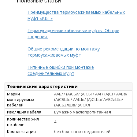
Преимущества термоусаживаемых кабельных
муфт «КВТ»
Термоусадочные кабельные муфты. Общие
сведения.
Общие рекомендации по монтажу
термоусаживаемых муфт
Типичные ошибки при монтаже
соединительных муфт
Технические характеристики
Марки
ААБл/ (А)СБл/ (А)СБГ/ ААГ/ (А)СГ/ ААБв/
монтируемых
(А)СБШв/ ААШв/ (А)СШв/ ААБ2лШв/
кабелей
(А)СБ2лШв/ (А)СКл
Изоляция кабеля
Бумажно маслопропитанная
Количество жил
4
в кабеле
Комплектация
без болтовых соединителей