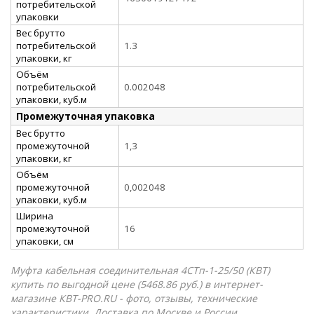
потребительской
упаковки
Вес брутто
потребительской
1.3
упаковки, кг
Объём
потребительской
0.002048
упаковки, куб.м
Промежуточная упаковка
Вес брутто
промежуточной
1,3
упаковки, кг
Объём
промежуточной
0,002048
упаковки, куб.м
Ширина
промежуточной
16
упаковки, см
Муфта кабельная соединительная 4СТп-1-25/50 (КВТ)
купить по выгодной цене (5468.86 руб.) в интернет-
магазине КВТ-PRO.RU - фото, отзывы, технические
характеристики. Доставка по Москве и России