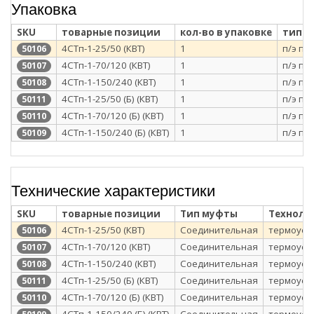
Упаковка
SKU
товарные позиции
кол-во в упаковке
тип у
4СТп-1-25/50 (КВТ)
1
п/э па
50106
4СТп-1-70/120 (КВТ)
1
п/э па
50107
4СТп-1-150/240 (КВТ)
1
п/э па
50108
4СТп-1-25/50 (Б) (КВТ)
1
п/э па
50111
4СТп-1-70/120 (Б) (КВТ)
1
п/э па
50110
4СТп-1-150/240 (Б) (КВТ)
1
п/э па
50109
Технические характеристики
SKU
товарные позиции
Тип муфты
Техноло
4СТп-1-25/50 (КВТ)
Соединительная
термоуса
50106
4СТп-1-70/120 (КВТ)
Соединительная
термоуса
50107
4СТп-1-150/240 (КВТ)
Соединительная
термоуса
50108
4СТп-1-25/50 (Б) (КВТ)
Соединительная
термоуса
50111
4СТп-1-70/120 (Б) (КВТ)
Соединительная
термоуса
50110
4СТп-1-150/240 (Б) (КВТ)
Соединительная
термоуса