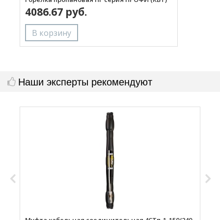
4086.67 руб.
с
Наши эксперты рекомендуют
Муфта кабельная соединительная 4СТп-1-150/240
М