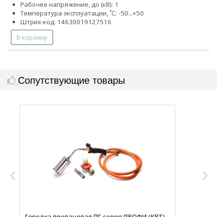
Рабочее напряжение, до (кВ): 1
Температура эксплуатации, ˚С: -50...+50
Штрих-код: 14630019127516
В корзину
Сопутствующие товары
Горелка пропановая ПГ серия ПРОФИ (КВТ)
Н