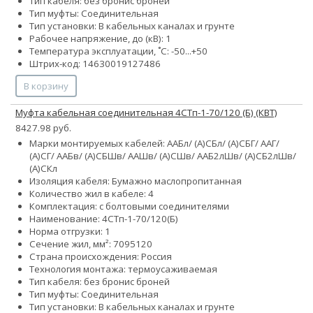
Тип кабеля:
без брони
с броней
Тип муфты: Соединительная
Тип установки: В кабельных каналах и грунте
Рабочее напряжение, до (кВ): 1
Температура эксплуатации, ˚С: -50...+50
Штрих-код: 14630019127486
В корзину
Муфта кабельная соединительная 4СТп-1-70/120 (Б) (КВТ)
8427.98 руб.
Марки монтируемых кабелей: ААБл/ (А)СБл/ (А)СБГ/ ААГ/
(А)СГ/ ААБв/ (А)СБШв/ ААШв/ (А)СШв/ ААБ2лШв/ (А)СБ2лШв/
(А)СКл
Изоляция кабеля: Бумажно маслопропитанная
Количество жил в кабеле: 4
Комплектация: с болтовыми соединителями
Наименование: 4СТп-1-70/120(Б)
Норма отгрузки: 1
Сечение жил, мм²:
70
95
120
Страна происхождения: Россия
Технология монтажа: термоусаживаемая
Тип кабеля:
без брони
с броней
Тип муфты: Соединительная
Тип установки: В кабельных каналах и грунте