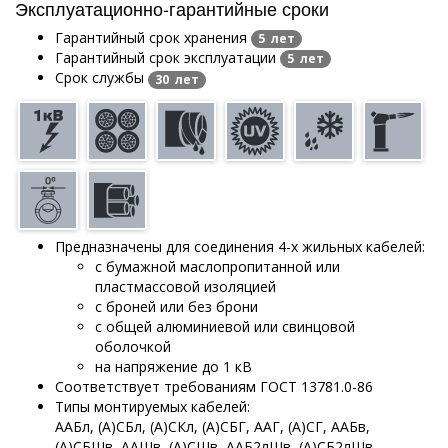
Эксплуатационно-гарантийные сроки
Гарантийный срок хранения
5 лет
Гарантийный срок эксплуатации
5 лет
Срок службы
30 лет
Предназначены для соединения 4-х жильных кабелей:
с бумажной маслопропитанной или
пластмассовой изоляцией
с броней или без брони
с общей алюминиевой или свинцовой
оболочкой
на напряжение до 1 кВ
Соответствует требованиям ГОСТ 13781.0-86
Типы монтируемых кабелей:
ААБл, (А)СБл, (А)СКл, (А)СБГ, ААГ, (А)СГ, ААБв,
(А)СБШв, ААШв, (А)СШв, ААБ2лШв, (А)СБ2лШв