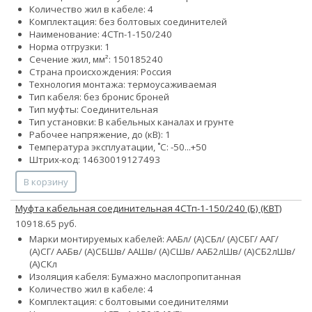
Количество жил в кабеле: 4
Комплектация: без болтовых соединителей
Наименование: 4СТп-1-150/240
Норма отгрузки: 1
Сечение жил, мм²:
150
185
240
Страна происхождения: Россия
Технология монтажа: термоусаживаемая
Тип кабеля:
без брони
с броней
Тип муфты: Соединительная
Тип установки: В кабельных каналах и грунте
Рабочее напряжение, до (кВ): 1
Температура эксплуатации, ˚С: -50...+50
Штрих-код: 14630019127493
В корзину
Муфта кабельная соединительная 4СТп-1-150/240 (Б) (КВТ)
10918.65 руб.
Марки монтируемых кабелей: ААБл/ (А)СБл/ (А)СБГ/ ААГ/
(А)СГ/ ААБв/ (А)СБШв/ ААШв/ (А)СШв/ ААБ2лШв/ (А)СБ2лШв/
(А)СКл
Изоляция кабеля: Бумажно маслопропитанная
Количество жил в кабеле: 4
Комплектация: с болтовыми соединителями