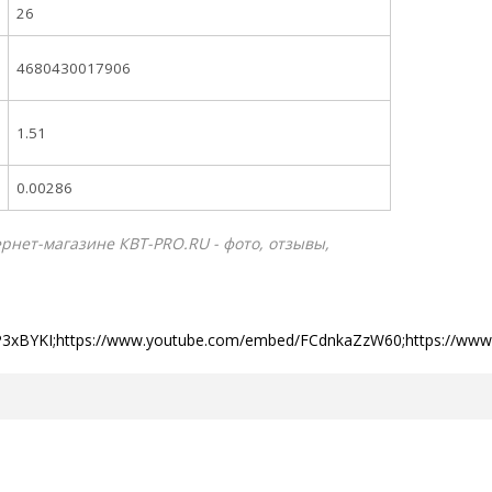
26
4680430017906
1.51
0.00286
ернет-магазине КВТ-PRO.RU - фото, отзывы,
P3xBYKI;https://www.youtube.com/embed/FCdnkaZzW60;https://ww