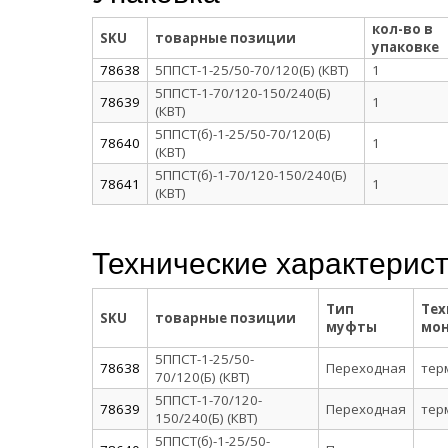
кол-во в
SKU
товарные позиции
упаковке
78638
5ППСТ-1-25/50-70/120(Б) (КВТ)
1
5ППСТ-1-70/120-150/240(Б)
78639
1
(КВТ)
5ППСТ(б)-1-25/50-70/120(Б)
78640
1
(КВТ)
5ППСТ(б)-1-70/120-150/240(Б)
78641
1
(КВТ)
Технические характерис
Тип
Тех
SKU
товарные позиции
муфты
мо
5ППСТ-1-25/50-
78638
Переходная
тер
70/120(Б) (КВТ)
5ППСТ-1-70/120-
78639
Переходная
тер
150/240(Б) (КВТ)
5ППСТ(б)-1-25/50-