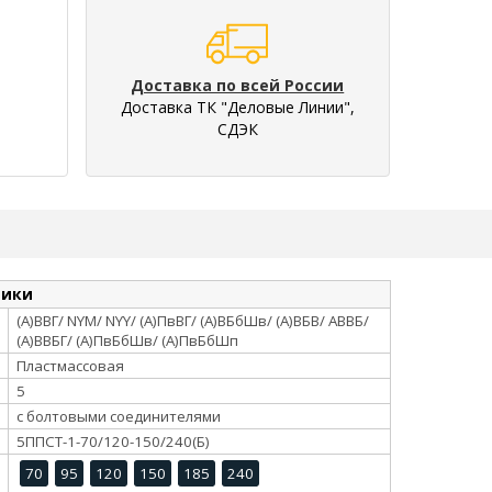
Доставка по всей России
Доставка ТК "Деловые Линии",
СДЭК
тики
(А)ВВГ/ NYM/ NYY/ (А)ПвВГ/ (А)ВБбШв/ (А)ВБВ/ АВВБ/
(А)ВВБГ/ (А)ПвБбШв/ (А)ПвБбШп
Пластмассовая
5
с болтовыми соединителями
5ППСТ-1-70/120-150/240(Б)
70
95
120
150
185
240