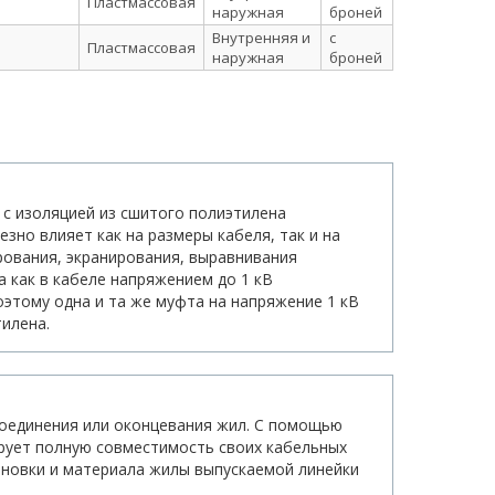
Пластмассовая
наружная
броней
Внутренняя и
с
Пластмассовая
наружная
броней
 с изоляцией из сшитого полиэтилена
зно влияет как на размеры кабеля, так и на
рования, экранирования, выравнивания
а как в кабеле напряжением до 1 кВ
этому одна и та же муфта на напряжение 1 кВ
тилена.
оединения или оконцевания жил. С помощью
ирует полную совместимость своих кабельных
ановки и материала жилы выпускаемой линейки