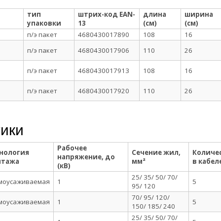
тип
штрих-код EAN-
длина
ширина
упаковки
13
(см)
(см)
п/э пакет
4680430017890
108
16
п/э пакет
4680430017906
110
26
п/э пакет
4680430017913
108
16
п/э пакет
4680430017920
110
26
тики
Рабочее
нология
Сечение жил,
Количе
напряжение, до
нтажа
мм²
в кабел
(кВ)
25/ 35/ 50/ 70/
моусаживаемая
1
5
95/ 120
70/ 95/ 120/
моусаживаемая
1
5
150/ 185/ 240
25/ 35/ 50/ 70/