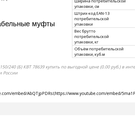
Ширина потребительской
упаковки, см
Штрих-код EAN-13
потребительской
абельные муфты
упаковки
Вес брутто
потребительской
упаковки, кг
Объём потребительской
упаковки, куб.м
0/240 (Б) КВТ 78639 купить по выгодной цене (0.00 руб.) в инт
и России
be.com/embed/AbQTjpPDRsI;https://www.youtube.com/embed/5ma1