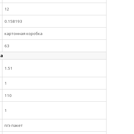
12
0.158193
картонная коробка
63
ка
1.51
1
110
1
п/э пакет