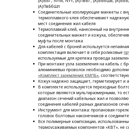
(А)ВВГ, NYM,
NYY,
(А)ПвВГ, (А)ВБбШв, (А)ВБВ
(А)ПвБбШп
Соединительные изолирующие манжеты с вн
термоплавкого клея обеспечивают надежную
мест соединения жил кабеля
Термоплавкий клей, нанесенный на внутрен
соединительных манжет и кожуха, обеспечи
муфты после монтажа
Для кабелей с броней используется непаяная
комплектация включает в себя роликовые
пр
используемые для крепежа провода заземле
При монтаже узла заземления на кабель с бр
алюминиевых проволок необходимо дополни
«Комплект заземления КМПБ»
, соответству
Кожух надежно защищает, герметизирует и 
В комплекте используются переходные болт
которые являются мультиразмерными, то ес
диапазон сечений кабельных жил и позволя
соединения кабелей разных диапазонов сече
Инструмент для монтажа: пропановая горел
головок болтовых наконечников и соединит
Все полимерные композиции, использованны
термоусаживаемых компонентов «КВТ», не с