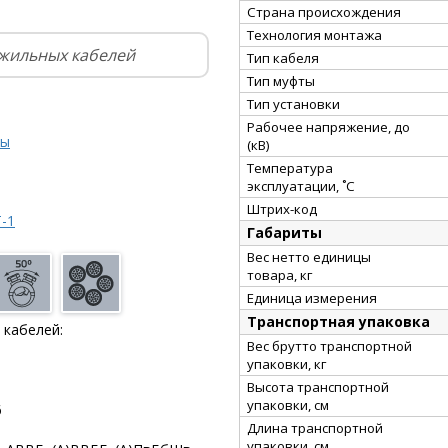
Страна происхождения
Технология монтажа
ижильных кабелей
Тип кабеля
Тип муфты
Тип установки
Рабочее напряжение, до
ты
(кВ)
Температура
эксплуатации, ˚С
Штрих-код
-1
Габариты
Вес нетто единицы
товара, кг
Единица измерения
Транспортная упаковка
 кабелей:
Вес брутто транспортной
упаковки, кг
Высота транспортной
упаковки, см
6
Длина транспортной
упаковки, см