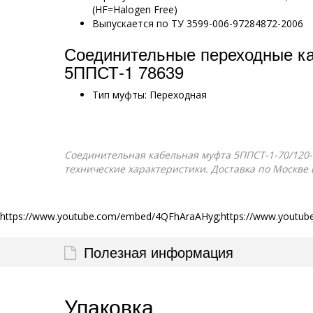
(HF=Halogen Free)
Выпускается по ТУ 3599-006-97284872-2006
Соединительные переходные к
5ППСТ-1 78639
Тип муфты: Переходная
Соединительная кабельная муфта 5ППСТ-1-70/120-15
технические характеристики. Доставка по Москве 
https://www.youtube.com/embed/4QFhAraAHyg;https://www.youtu
Полезная информация
Упаковка