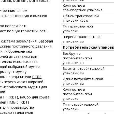
, АВВБ, (А)ВВБГ, (А)ПвБбШв,
Количество в
транспортной упаковке
утренним слоем
 и качественную изоляцию
Объём транспортной
упаковки, куб.м
нюю поверхность
Тип транспортной
вает полную герметичность
упаковки
Ширина транспортной
 система заземления. Базовая
упаковки, см
ужины постоянного давления
,
Потребительская упаков
ния к бронелентам
Вес брутто
оней из стальных или
потребительской
тельно использовать
упаковки, кг:
ющий выбранной муфте.
Высота потребительской
армирует муфту
упаковки, см
овые соединители
ПСБЕ
,
Длина потребительской
ть перекрывают широкий
упаковки, см
ют использовать муфты для
Количество в
ний
потребительской
ка
ПГ
(КВТ), набор для срыва
упаковке
елей
НМБ-6
(КВТ)
Тип потребительской
е для производства
упаковки
одержат галогенов