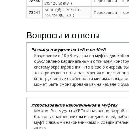
78640
Переходная
тер
70/120(Б) (КВТ)
5ППСТ(б)-1-70/120-
78641
Переходная
тер
150/240(Б) (КВТ)
Вопросы и ответы
Разница в муфтах на 1кВ и на 10кВ
Разделение в 10 кВ муфтах на муфты для кабе
обусловлено кардинальными отличием конструкт
систему экранирования. Что в свою очередь в
электрического поля, заземления и восстановл
конструктивные особенности минимальны, а ос
может быть смонтирована как на кабеле с бума
Использование наконечников в муфтах
Можно. Все муфты «КВТ» изначально разрабат
болтовых наконечником и соединителей, либо 
муфт с любыми наконечниками и соединительн
«КВТ».