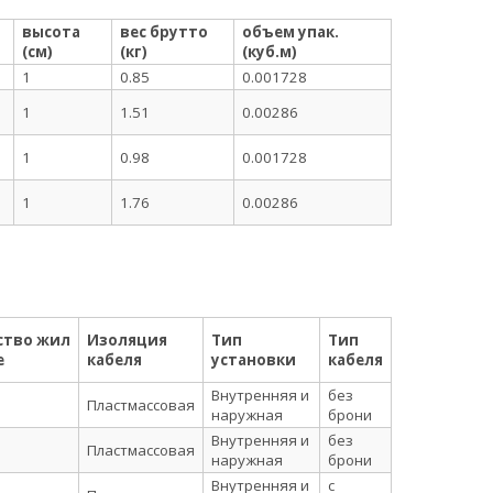
высота
вес брутто
объем упак.
(см)
(кг)
(куб.м)
1
0.85
0.001728
1
1.51
0.00286
1
0.98
0.001728
1
1.76
0.00286
ство жил
Изоляция
Тип
Тип
е
кабеля
установки
кабеля
Внутренняя и
без
Пластмассовая
наружная
брони
Внутренняя и
без
Пластмассовая
наружная
брони
Внутренняя и
с