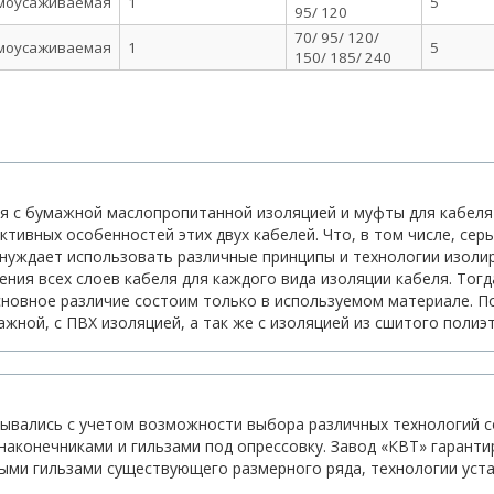
моусаживаемая
1
5
95/ 120
70/ 95/ 120/
моусаживаемая
1
5
150/ 185/ 240
ля с бумажной маслопропитанной изоляцией и муфты для кабеля
ивных особенностей этих двух кабелей. Что, в том числе, серье
ынуждает использовать различные принципы и технологии изоли
ения всех слоев кабеля для каждого вида изоляции кабеля. Тогд
новное различие состоим только в используемом материале. По
жной, с ПВХ изоляцией, а так же с изоляцией из сшитого полиэ
ывались с учетом возможности выбора различных технологий с
наконечниками и гильзами под опрессовку. Завод «КВТ» гарант
ыми гильзами существующего размерного ряда, технологии уст