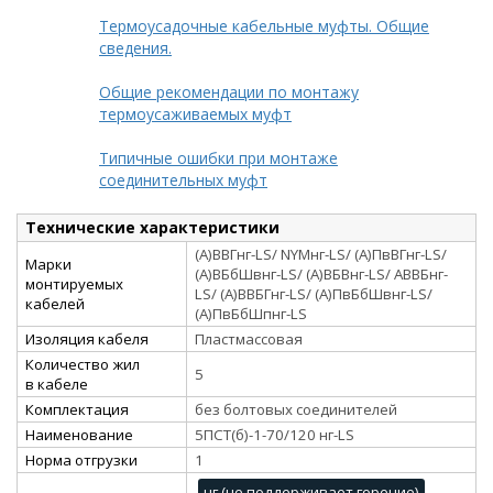
Термоусадочные кабельные муфты. Общие
сведения.
Общие рекомендации по монтажу
термоусаживаемых муфт
Типичные ошибки при монтаже
соединительных муфт
Технические характеристики
(А)ВВГнг-LS/ NYMнг-LS/ (А)ПвВГнг-LS/
Марки
(А)ВБбШвнг-LS/ (А)ВБВнг-LS/ АВВБнг-
монтируемых
LS/ (А)ВВБГнг-LS/ (А)ПвБбШвнг-LS/
кабелей
(А)ПвБбШпнг-LS
Изоляция кабеля
Пластмассовая
Количество жил
5
в кабеле
Комплектация
без болтовых соединителей
Наименование
5ПСТ(б)-1-70/120 нг-LS
Норма отгрузки
1
нг (не поддерживает горение)