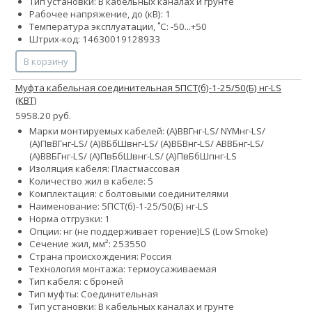
Тип установки: В кабельных каналах и грунте
Рабочее напряжение, до (кВ): 1
Температура эксплуатации, ˚С: -50...+50
Штрих-код: 14630019128933
В корзину
Муфта кабельная соединительная 5ПСТ(б)-1-25/50(Б) нг-LS
(КВТ)
5958.20 руб.
Марки монтируемых кабелей: (А)ВВГнг-LS/ NYMнг-LS/
(А)ПвВГнг-LS/ (А)ВБбШвнг-LS/ (А)ВБВнг-LS/ АВВБнг-LS/
(А)ВВБГнг-LS/ (А)ПвБбШвнг-LS/ (А)ПвБбШпнг-LS
Изоляция кабеля: Пластмассовая
Количество жил в кабеле: 5
Комплектация: с болтовыми соединителями
Наименование: 5ПСТ(б)-1-25/50(Б) нг-LS
Норма отгрузки: 1
Опции:
нг (не поддерживает горение)
LS (Low Smoke)
Сечение жил, мм²:
25
35
50
Страна происхождения: Россия
Технология монтажа: термоусаживаемая
Тип кабеля: с броней
Тип муфты: Соединительная
Тип установки: В кабельных каналах и грунте