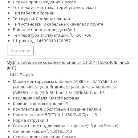
Страна происхождения: Россия
Технология монтажа: термоусаживаемая
Тип кабеля: с броней
Тип муфты: Соединительная
Тип установки: В кабельных каналах и грунте
Рабочее напряжение, до (кВ): 1
Температура эксплуатации, ˚С: -50...+50
Штрих-код: 14630019128957
В корзину
Муфта кабельная соединительная 5ПСТ(б)-1-150/240(Б) нг-LS
(КВТ)
11441.74 руб.
Марки монтируемых кабелей: (А)ВВГнг-LS/ NYMнг-LS/
(А)ПвВГнг-LS/ (А)ВБбШвнг-LS/ (А)ВБВнг-LS/ АВВБнг-LS/
(А)ВВБГнг-LS/ (А)ПвБбШвнг-LS/ (А)ПвБбШпнг-LS
Изоляция кабеля: Пластмассовая
Количество жил в кабеле: 5
Комплектация: с болтовыми соединителями
Наименование: 5ПСТ(б)-1-150/240(Б) нг-LS
Норма отгрузки: 1
Опции:
нг (не поддерживает горение)
LS (Low Smoke)
Сечение жил, мм²:
150
185
240
Страна происхождения: Россия