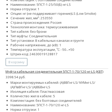
Наименование: 5ПСТ-1-25/50(Б) нг-LS
Норма отгрузки: 1
Опции:
нг (не поддерживает горение)
LS (Low Smoke)
Сечение жил, мм²:
25
35
50
Страна происхождения: Россия
Технология монтажа: термоусаживаемая
Тип кабеля: без брони
Тип муфты: Соединительная
Тип установки: В кабельных каналах и грунте
Рабочее напряжение, до (кВ): 1
Температура эксплуатации, ˚С: -50...+50
Штрих-код: 24630019128817
В корзину
Муфта кабельная соединительная 5ПСТ-1-70/120 нг-LS (КВТ)
3398.54 руб.
Марки монтируемых кабелей: (А)ВВГнг-LS/ NYMнг-LS/
(А)ПвВГнг-LS/ (А)ВБВнг-LS
Изоляция кабеля: Пластмассовая
Количество жил в кабеле: 5
Комплектация: без болтовых соединителей
Наименование: 5ПСТ-1-70/120 нг-LS
Норма отгрузки: 1