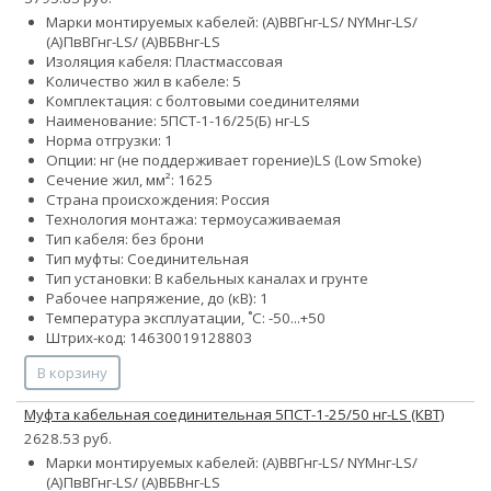
Марки монтируемых кабелей: (А)ВВГнг-LS/ NYMнг-LS/
(А)ПвВГнг-LS/ (А)ВБВнг-LS
Изоляция кабеля: Пластмассовая
Количество жил в кабеле: 5
Комплектация: с болтовыми соединителями
Наименование: 5ПСТ-1-16/25(Б) нг-LS
Норма отгрузки: 1
Опции:
нг (не поддерживает горение)
LS (Low Smoke)
Сечение жил, мм²:
16
25
Страна происхождения: Россия
Технология монтажа: термоусаживаемая
Тип кабеля: без брони
Тип муфты: Соединительная
Тип установки: В кабельных каналах и грунте
Рабочее напряжение, до (кВ): 1
Температура эксплуатации, ˚С: -50...+50
Штрих-код: 14630019128803
В корзину
Муфта кабельная соединительная 5ПСТ-1-25/50 нг-LS (КВТ)
2628.53 руб.
Марки монтируемых кабелей: (А)ВВГнг-LS/ NYMнг-LS/
(А)ПвВГнг-LS/ (А)ВБВнг-LS