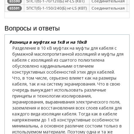
5ПСТ(б)-1-70/120(Б) нг-LS (КВТ)
Соединительная
те
65590
5ПСТ(б)-1-150/240(Б) нг-LS (КВТ)
Соединительная
те
65591
Вопросы и ответы
Разница в муфтах на 1кВ и на 10кВ
Разделение в 10 кВ муфтах на муфты для кабеля с
бумажной маслопропитанной изоляцией и муфты для
кабеля с изоляцией из сшитого полиэтилена
обусловлено кардинальными отличием
конструктивных особенностей этих двух кабелей.
Что, в том числе, серьезно влияет как на размеры
кабеля, так и на систему экранирования. Что в свою
очередь вынуждает использовать различные
принципы и технологии изолирования,
экранирования, выравнивания электрического поля,
заземления и восстановления всех слоев кабеля для
каждого вида изоляции кабеля. Тогда как в кабеле
напряжением до 1 кВ конструктивные особенности
минимальны, а основное различие состоим только в
используемом материале. Поэтому одна и та же