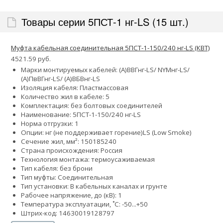
Товары серии 5ПСТ-1 нг-LS (15 шт.)
Муфта кабельная соединительная 5ПСТ-1-150/240 нг-LS (КВТ)
4521.59 руб.
Марки монтируемых кабелей: (А)ВВГнг-LS/ NYMнг-LS/
(А)ПвВГнг-LS/ (А)ВБВнг-LS
Изоляция кабеля: Пластмассовая
Количество жил в кабеле: 5
Комплектация: без болтовых соединителей
Наименование: 5ПСТ-1-150/240 нг-LS
Норма отгрузки: 1
Опции:
нг (не поддерживает горение)
LS (Low Smoke)
Сечение жил, мм²:
150
185
240
Страна происхождения: Россия
Технология монтажа: термоусаживаемая
Тип кабеля: без брони
Тип муфты: Соединительная
Тип установки: В кабельных каналах и грунте
Рабочее напряжение, до (кВ): 1
Температура эксплуатации, ˚С: -50...+50
Штрих-код: 14630019128797