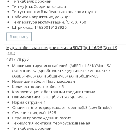
Тип кабеля: с броней
Тип муфты: Соединительная
Тип установки: В кабельных каналах и грунте
Рабочее напряжение, до (кВ): 1
Температура эксплуатации, ˚С: -50...+50
Штрих-код: 14630019128926
В корзину
Муфта кабельная соединительная 5ПСТ(б)-1-16/25(Б) нг-LS
(КВТ)
4317.78 руб.
Марки монтируемых кабелей: (А)ВВГнг-LS/ NYMнг-LS/
(А)ПвВГнг-LS/ (А)ВБбШвнг-LS/ (А)ВБВнг-LS/ АВВБнг-LS/
(А)ВВБГнг-LS/ (А)ПвБбШвнг-LS/ (А)ПвБбШпнг-LS
Изоляция кабеля: Пластмассовая
Количество жил в кабеле: 5
Комплектация: с болтовыми соединителями
Наименование: 5ПСТ(б)-1-16/25(Б) нг-LS
Норма отгрузки: 1
Опции:
нг (не поддерживает горение)
LS (Low Smoke)
Сечение жил, мм²:
16
25
Страна происхождения: Россия
Технология монтажа: термоусаживаемая
Тип кабеля: с броней