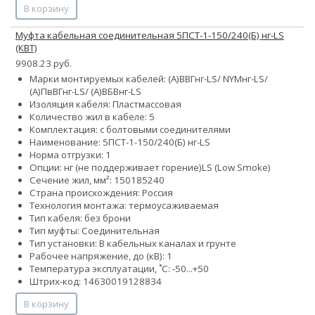
В корзину
Муфта кабельная соединительная 5ПСТ-1-150/240(Б) нг-LS
(КВТ)
9908.23 руб.
Марки монтируемых кабелей: (А)ВВГнг-LS/ NYMнг-LS/
(А)ПвВГнг-LS/ (А)ВБВнг-LS
Изоляция кабеля: Пластмассовая
Количество жил в кабеле: 5
Комплектация: с болтовыми соединителями
Наименование: 5ПСТ-1-150/240(Б) нг-LS
Норма отгрузки: 1
Опции:
нг (не поддерживает горение)
LS (Low Smoke)
Сечение жил, мм²:
150
185
240
Страна происхождения: Россия
Технология монтажа: термоусаживаемая
Тип кабеля: без брони
Тип муфты: Соединительная
Тип установки: В кабельных каналах и грунте
Рабочее напряжение, до (кВ): 1
Температура эксплуатации, ˚С: -50...+50
Штрих-код: 14630019128834
В корзину