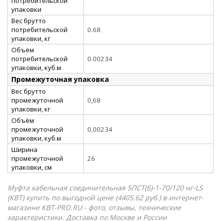
потребительской
упаковки
Вес брутто
потребительской
0.68
упаковки, кг
Объём
потребительской
0.00234
упаковки, куб.м
Промежуточная упаковка
Вес брутто
промежуточной
0,68
упаковки, кг
Объём
промежуточной
0,00234
упаковки, куб.м
Ширина
промежуточной
26
упаковки, см
Муфта кабельная соединительная 5ПСТ(б)-1-70/120 нг-LS
(КВТ) купить по выгодной цене (4405.62 руб.) в интернет-
магазине КВТ-PRO.RU - фото, отзывы, технические
характеристики. Доставка по Москве и России