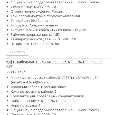
Опции:
нг (не поддерживает горение)
LS (Low Smoke)
Сечение жил, мм²:
70
95
120
Страна происхождения: Россия
Технология монтажа: термоусаживаемая
Тип кабеля: без брони
Тип муфты: Соединительная
Тип установки: В кабельных каналах и грунте
Рабочее напряжение, до (кВ): 1
Температура эксплуатации, ˚С: -50...+50
Штрих-код: 14630019128780
В корзину
Муфта кабельная соединительная 5ПСТ-1-70/120(Б) нг-LS
(КВТ)
6683.28 руб.
Марки монтируемых кабелей: (А)ВВГнг-LS/ NYMнг-LS/
(А)ПвВГнг-LS/ (А)ВБВнг-LS
Изоляция кабеля: Пластмассовая
Количество жил в кабеле: 5
Комплектация: с болтовыми соединителями
Наименование: 5ПСТ-1-70/120(Б) нг-LS
Норма отгрузки: 1
Опции:
нг (не поддерживает горение)
LS (Low Smoke)
Сечение жил, мм²:
70
95
120