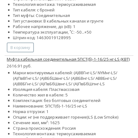
Технология монтажа: термоусаживаемая
Тип кабеля: с броней
Тип муфты: Соединительная
Тип установки: В кабельных каналах и грунте
Рабочее напряжение, до (кВ): 1
Температура эксплуатации, ˚С: -50...+50
Штрих-код: 14630019128995
В корзину
Муфта кабельная соединительная 5ПСТ(б)-1-16/25 нг-LS (КВТ)
2616.91 руб.
Марки монтируемых кабелей: (А)ВВГнг-LS/ NYMнг-LS/
(А)ПвВГнг-LS/ (А)ВБбШвнг-LS/ (А)ВБВнг-LS/ АВВБнг-LS/
(А)ВВБГнг-LS/ (А)ПвБбШвнг-LS/ (А)ПвБбШпнг-LS
Изоляция кабеля: Пластмассовая
Количество жил в кабеле: 5
Комплектация: без болтовых соединителей
Наименование: 5ПСТ(б)-1-16/25 нг-LS
Норма отгрузки: 1
Опции:
нг (не поддерживает горение)
LS (Low Smoke)
Сечение жил, мм²:
16
25
Страна происхождения: Россия
Технология монтажа: термоусаживаемая