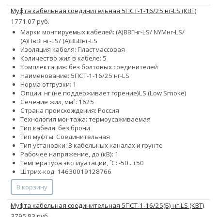
Муфта кабельная соединительная 5ПСТ-1-16/25 нг-LS (КВТ)
1771.07 руб.
Марки монтируемых кабелей: (А)ВВГнг-LS/ NYMнг-LS/
(А)ПвВГнг-LS/ (А)ВБВнг-LS
Изоляция кабеля: Пластмассовая
Количество жил в кабеле: 5
Комплектация: без болтовых соединителей
Наименование: 5ПСТ-1-16/25 нг-LS
Норма отгрузки: 1
Опции:
нг (не поддерживает горение)
LS (Low Smoke)
Сечение жил, мм²:
16
25
Страна происхождения: Россия
Технология монтажа: термоусаживаемая
Тип кабеля: без брони
Тип муфты: Соединительная
Тип установки: В кабельных каналах и грунте
Рабочее напряжение, до (кВ): 1
Температура эксплуатации, ˚С: -50...+50
Штрих-код: 14630019128766
В корзину
Муфта кабельная соединительная 5ПСТ-1-16/25(Б) нг-LS (КВТ)
3795.83 руб.