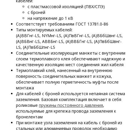
кабелей:
с пластмассовой изоляцией (ПВХ/СПЭ)
с броней
на напряжение до 1 кВ
Соответствует требованиям ГОСТ 13781.0-86
Типы монтируемых кабелей:
(А)ВВГнг-LS, NYMнг-LS, (А)ПвВГнг-LS, (А)ВБбШвнг-LS,
(А)ВБВнг-LS, АВВБнг-LS, (А)ВВБГнг-LS, (А)ПвБбШвнг-
LS, (А)ПвБбШпнг-LS
Соединительные изолирующие манжеты с внутренним
слоем термоплавкого клея обеспечивают надежную и
качественную изоляцию мест соединения жил кабеля
Термоплавкий клей, нанесенный на внутреннюю
поверхность соединительных манжет и кожуха,
обеспечивает полную герметичность муфты после
монтажа
Для кабелей с броней используется непаяная система
заземления. Базовая комплектация включает в себя
роликовые
пружины постоянного давления
,
используемые для крепежа провода заземления к
бронелентам
При монтаже узла заземления на кабель с броней из
стальных или алюминиевых проволок необходимо