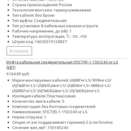
Страна происхождения: Россия
Технология монтажа: термоусаживаемая
Тип кабеля: без брони
Тип муфты: Соединительная
Тип установки: В кабельных каналах и грунте
Рабочее напряжение, до (кВ): 1
Температура эксплуатации, ˚С: -50...+50
Штрих-код: 14630019128827
В корзину
Муфта кабельная соединительная 5ПСТ(б)-1-150/240 нг-LS
(КВТ)
6164.80 руб.
Марки монтируемых кабелей: (А)ВВГнг-LS/ NYMнг-LS/
(А)ПвВГнг-LS/ (А)ВБбШвнг-LS/ (А)ВБВнг-LS/ АВВБнг-LS/
(А)ВВБГнг-LS/ (А)ПвБбШвнг-LS/ (А)ПвБбШпнг-LS
Изоляция кабеля: Пластмассовая
Количество жил в кабеле: 5
Комплектация: без болтовых соединителей
Наименование: 5ПСТ(б)-1-150/240 нг-LS
Норма отгрузки: 1
Опции:
нг (не поддерживает горение)
LS (Low Smoke)
Сечение жил, мм²:
150
185
240