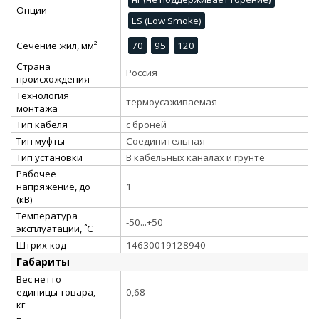
Опции
LS (Low Smoke)
Сечение жил, мм²
70
95
120
Страна
Россия
происхождения
Технология
термоусаживаемая
монтажа
Тип кабеля
с броней
Тип муфты
Соединительная
Тип установки
В кабельных каналах и грунте
Рабочее
напряжение, до
1
(кВ)
Температура
-50...+50
эксплуатации, ˚С
Штрих-код
14630019128940
Габариты
Вес нетто
единицы товара,
0,68
кг