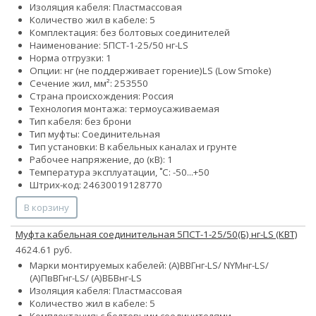
Изоляция кабеля: Пластмассовая
Количество жил в кабеле: 5
Комплектация: без болтовых соединителей
Наименование: 5ПСТ-1-25/50 нг-LS
Норма отгрузки: 1
Опции:
нг (не поддерживает горение)
LS (Low Smoke)
Сечение жил, мм²:
25
35
50
Страна происхождения: Россия
Технология монтажа: термоусаживаемая
Тип кабеля: без брони
Тип муфты: Соединительная
Тип установки: В кабельных каналах и грунте
Рабочее напряжение, до (кВ): 1
Температура эксплуатации, ˚С: -50...+50
Штрих-код: 24630019128770
В корзину
Муфта кабельная соединительная 5ПСТ-1-25/50(Б) нг-LS (КВТ)
4624.61 руб.
Марки монтируемых кабелей: (А)ВВГнг-LS/ NYMнг-LS/
(А)ПвВГнг-LS/ (А)ВБВнг-LS
Изоляция кабеля: Пластмассовая
Количество жил в кабеле: 5
Комплектация: с болтовыми соединителями