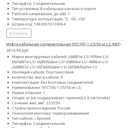
Тип муфты: Соединительная
Тип установки: В кабельных каналах и грунте
Рабочее напряжение, до (кВ): 1
Температура эксплуатации, ˚С: -50...+50
Штрих-код: 14630019128964
В корзину
Муфта кабельная соединительная 5ПСТ(б)-1-25/50 нг-LS (КВТ)
3674.94 руб.
Марки монтируемых кабелей: (А)ВВГнг-LS/ NYMнг-LS/
(А)ПвВГнг-LS/ (А)ВБбШвнг-LS/ (А)ВБВнг-LS/ АВВБнг-LS/
(А)ВВБГнг-LS/ (А)ПвБбШвнг-LS/ (А)ПвБбШпнг-LS
Изоляция кабеля: Пластмассовая
Количество жил в кабеле: 5
Комплектация: без болтовых соединителей
Наименование: 5ПСТ(б)-1-25/50 нг-LS
Норма отгрузки: 1
Опции:
нг (не поддерживает горение)
LS (Low Smoke)
Сечение жил, мм²:
25
35
50
Страна происхождения: Россия
Технология монтажа: термоусаживаемая
Тип кабеля: с броней
Тип муфты: Соединительная