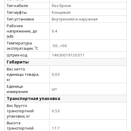
Тип кабеля
без брони
Тип муфты
Концевая
Тип установки
Внутренняя и наружная
Рабочее
напряжение, до
0.4
(кВ)
Температура
-50...+50
эксплуатации, ˚С
Штрих-код
14630019120371
Габариты
Вес нетто
единицы товара,
0,03
кг
Единица
шт
измерения
Транспортная упаковка
Вес брутто
транспортной
0.53
упаковки, кг
Высота
транспортной
17.7