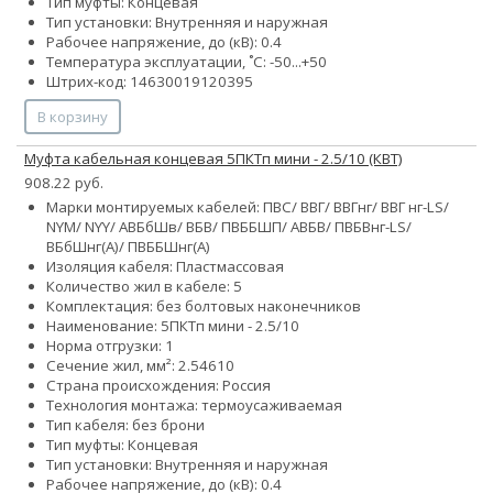
Тип муфты: Концевая
Тип установки: Внутренняя и наружная
Рабочее напряжение, до (кВ): 0.4
Температура эксплуатации, ˚С: -50...+50
Штрих-код: 14630019120395
В корзину
Муфта кабельная концевая 5ПКТп мини - 2.5/10 (КВТ)
908.22 руб.
Марки монтируемых кабелей: ПВС/ ВВГ/ ВВГнг/ ВВГ нг-LS/
NYM/ NYY/ АВБбШв/ ВБВ/ ПВББШП/ АВБВ/ ПВБВнг-LS/
ВБбШнг(А)/ ПВББШнг(А)
Изоляция кабеля: Пластмассовая
Количество жил в кабеле: 5
Комплектация: без болтовых наконечников
Наименование: 5ПКТп мини - 2.5/10
Норма отгрузки: 1
Сечение жил, мм²:
2.5
4
6
10
Страна происхождения: Россия
Технология монтажа: термоусаживаемая
Тип кабеля: без брони
Тип муфты: Концевая
Тип установки: Внутренняя и наружная
Рабочее напряжение, до (кВ): 0.4