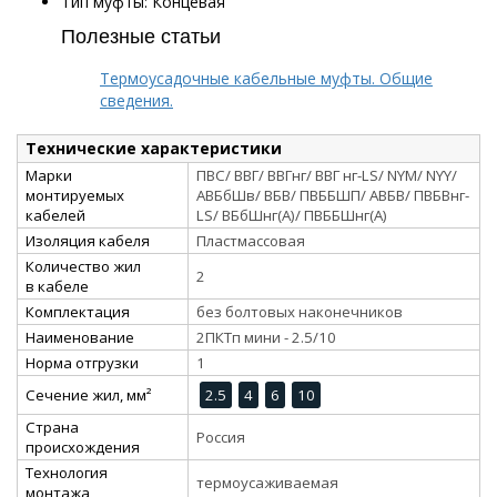
Тип муфты: Концевая
Полезные статьи
Термоусадочные кабельные муфты. Общие
сведения.
Технические характеристики
Марки
ПВС/ ВВГ/ ВВГнг/ ВВГ нг-LS/ NYM/ NYY/
монтируемых
АВБбШв/ ВБВ/ ПВББШП/ АВБВ/ ПВБВнг-
кабелей
LS/ ВБбШнг(А)/ ПВББШнг(А)
Изоляция кабеля
Пластмассовая
Количество жил
2
в кабеле
Комплектация
без болтовых наконечников
Наименование
2ПКТп мини - 2.5/10
Норма отгрузки
1
Сечение жил, мм²
2.5
4
6
10
Страна
Россия
происхождения
Технология
термоусаживаемая
монтажа