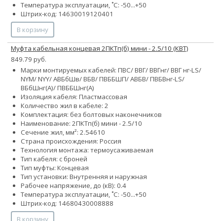
Температура эксплуатации, ˚С: -50...+50
Штрих-код: 14630019120401
В корзину
Муфта кабельная концевая 2ПКТп(б) мини - 2.5/10 (КВТ)
849.79 руб.
Марки монтируемых кабелей: ПВС/ ВВГ/ ВВГнг/ ВВГ нг-LS/
NYM/ NYY/ АВБбШв/ ВБВ/ ПВББШП/ АВБВ/ ПВБВнг-LS/
ВБбШнг(А)/ ПВББШнг(А)
Изоляция кабеля: Пластмассовая
Количество жил в кабеле: 2
Комплектация: без болтовых наконечников
Наименование: 2ПКТп(б) мини - 2.5/10
Сечение жил, мм²:
2.5
4
6
10
Страна происхождения: Россия
Технология монтажа: термоусаживаемая
Тип кабеля: с броней
Тип муфты: Концевая
Тип установки: Внутренняя и наружная
Рабочее напряжение, до (кВ): 0.4
Температура эксплуатации, ˚С: -50...+50
Штрих-код: 14680430008888
В корзину