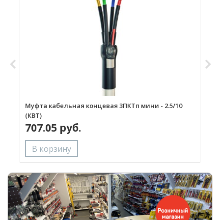
Муфта кабельная концевая 3ПКТп мини - 2.5/10
М
(КВТ)
(
707.05 руб.