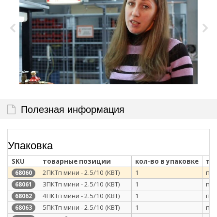
Полезная информация
Упаковка
SKU
товарные позиции
кол-во в упаковке
ти
2ПКТп мини - 2.5/10 (КВТ)
1
п/э
68060
3ПКТп мини - 2.5/10 (КВТ)
1
п/э
68061
4ПКТп мини - 2.5/10 (КВТ)
1
п/э
68062
5ПКТп мини - 2.5/10 (КВТ)
1
п/э
68063