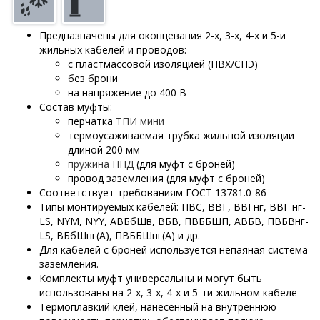
Предназначены для оконцевания 2-х, 3-х, 4-х и 5-и
жильных кабелей и проводов:
с пластмассовой изоляцией (ПВХ/СПЭ)
без брони
на напряжение до 400 В
Состав муфты:
перчатка
ТПИ мини
термоусаживаемая трубка жильной изоляции
длиной 200 мм
пружина ППД
(для муфт с броней)
провод заземления (для муфт с броней)
Соответствует требованиям ГОСТ 13781.0-86
Типы монтируемых кабелей: ПВС, ВВГ, ВВГнг, ВВГ нг-
LS, NYM, NYY, АВБбШв, ВБВ, ПВББШП, АВБВ, ПВБВнг-
LS, ВБбШнг(А), ПВББШнг(А) и др.
Для кабелей с броней используется непаяная система
заземления.
Комплекты муфт универсальны и могут быть
использованы на 2-х, 3-х, 4-х и 5-ти жильном кабеле
Термоплавкий клей, нанесенный на внутреннюю