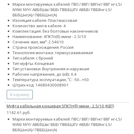
Марки монтируемых кабелей: ПВС/ ВВГ/ ВВГнг/ ВВГ нг-LS/
NYM/ NYY/ АВБбШв/ ВБВ/ ПВББШП/ АВБВ/ ПВБВнг-LS/
ВБбШнг(А)/ ПВББШнг(А)
Изоляция кабеля: Пластмассовая
Количество жил в кабеле: 4
Комплектация: без болтовых наконечников
Наименование: 4ПКТп(б) мини - 2.5/10
Сечение жил, мм²:
2.5
4
6
10
Страна происхождения: Россия
Технология монтажа: термоусаживаемая
Тип кабеля: с броней
Тип муфты: Концевая
Тип установки: Внутренняя и наружная
Рабочее напряжение, до (кВ): 0.4
Температура эксплуатации, ˚С: -50...+50
Штрих-код: 14680430008901
В корзину
Муфта кабельная концевая 5ПКТп(б) мини - 2.5/10 (КВТ)
1142.61 руб.
Марки монтируемых кабелей: ПВС/ ВВГ/ ВВГнг/ ВВГ нг-LS/
NYM/ NYY/ АВБбШв/ ВБВ/ ПВББШП/ АВБВ/ ПВБВнг-LS/
ВБбШнг(А)/ ПВББШнг(А)