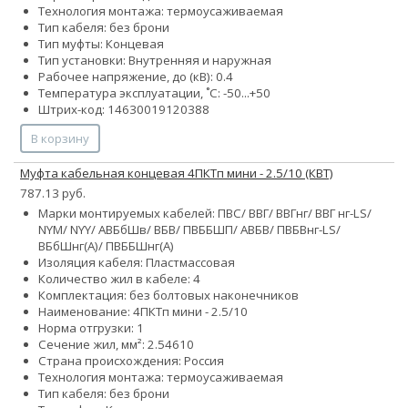
Технология монтажа: термоусаживаемая
Тип кабеля: без брони
Тип муфты: Концевая
Тип установки: Внутренняя и наружная
Рабочее напряжение, до (кВ): 0.4
Температура эксплуатации, ˚С: -50...+50
Штрих-код: 14630019120388
В корзину
Муфта кабельная концевая 4ПКТп мини - 2.5/10 (КВТ)
787.13 руб.
Марки монтируемых кабелей: ПВС/ ВВГ/ ВВГнг/ ВВГ нг-LS/
NYM/ NYY/ АВБбШв/ ВБВ/ ПВББШП/ АВБВ/ ПВБВнг-LS/
ВБбШнг(А)/ ПВББШнг(А)
Изоляция кабеля: Пластмассовая
Количество жил в кабеле: 4
Комплектация: без болтовых наконечников
Наименование: 4ПКТп мини - 2.5/10
Норма отгрузки: 1
Сечение жил, мм²:
2.5
4
6
10
Страна происхождения: Россия
Технология монтажа: термоусаживаемая
Тип кабеля: без брони