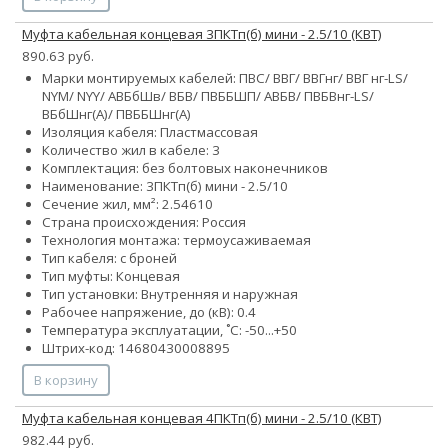
Муфта кабельная концевая 3ПКТп(б) мини - 2.5/10 (КВТ)
890.63 руб.
Марки монтируемых кабелей: ПВС/ ВВГ/ ВВГнг/ ВВГ нг-LS/
NYM/ NYY/ АВБбШв/ ВБВ/ ПВББШП/ АВБВ/ ПВБВнг-LS/
ВБбШнг(А)/ ПВББШнг(А)
Изоляция кабеля: Пластмассовая
Количество жил в кабеле: 3
Комплектация: без болтовых наконечников
Наименование: 3ПКТп(б) мини - 2.5/10
Сечение жил, мм²:
2.5
4
6
10
Страна происхождения: Россия
Технология монтажа: термоусаживаемая
Тип кабеля: с броней
Тип муфты: Концевая
Тип установки: Внутренняя и наружная
Рабочее напряжение, до (кВ): 0.4
Температура эксплуатации, ˚С: -50...+50
Штрих-код: 14680430008895
В корзину
Муфта кабельная концевая 4ПКТп(б) мини - 2.5/10 (КВТ)
982.44 руб.