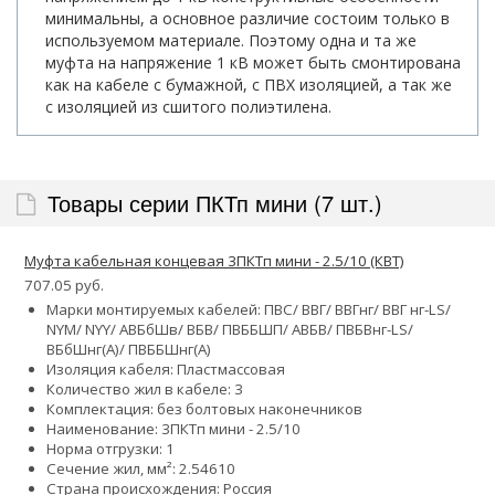
минимальны, а основное различие состоим только в
используемом материале. Поэтому одна и та же
муфта на напряжение 1 кВ может быть смонтирована
как на кабеле с бумажной, с ПВХ изоляцией, а так же
с изоляцией из сшитого полиэтилена.
Товары серии ПКТп мини (7 шт.)
Муфта кабельная концевая 3ПКТп мини - 2.5/10 (КВТ)
707.05 руб.
Марки монтируемых кабелей: ПВС/ ВВГ/ ВВГнг/ ВВГ нг-LS/
NYM/ NYY/ АВБбШв/ ВБВ/ ПВББШП/ АВБВ/ ПВБВнг-LS/
ВБбШнг(А)/ ПВББШнг(А)
Изоляция кабеля: Пластмассовая
Количество жил в кабеле: 3
Комплектация: без болтовых наконечников
Наименование: 3ПКТп мини - 2.5/10
Норма отгрузки: 1
Сечение жил, мм²:
2.5
4
6
10
Страна происхождения: Россия