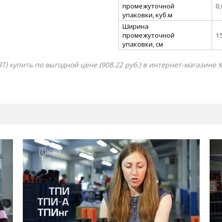
промежуточной
0
упаковки, куб.м
Ширина
промежуточной
1
упаковки, см
Т) купить по выгодной цене (908.22 руб.) в интернет-магазине 