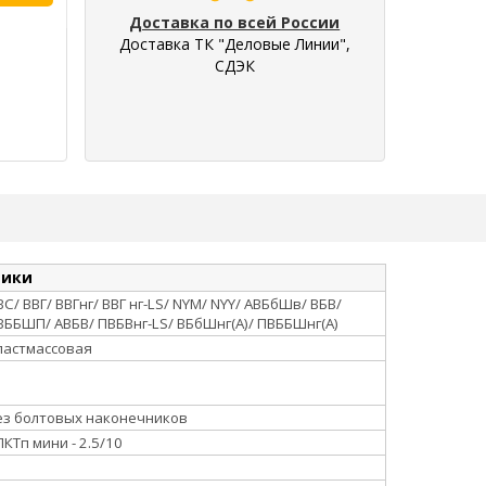
Доставка по всей России
Доставка ТК "Деловые Линии",
СДЭК
тики
ВС/ ВВГ/ ВВГнг/ ВВГ нг-LS/ NYM/ NYY/ АВБбШв/ ВБВ/
ВББШП/ АВБВ/ ПВБВнг-LS/ ВБбШнг(А)/ ПВББШнг(А)
ластмассовая
ез болтовых наконечников
ПКТп мини - 2.5/10