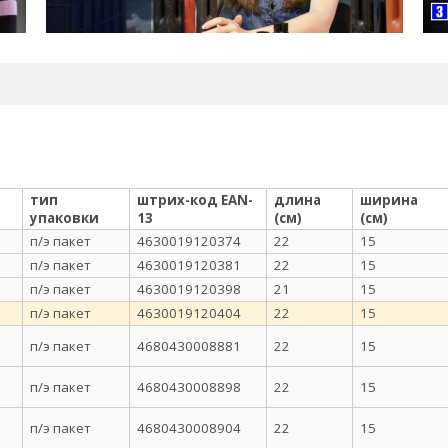
тип
штрих-код EAN-
длина
ширина
упаковки
13
(см)
(см)
п/э пакет
4630019120374
22
15
п/э пакет
4630019120381
22
15
п/э пакет
4630019120398
21
15
п/э пакет
4630019120404
22
15
п/э пакет
4680430008881
22
15
п/э пакет
4680430008898
22
15
п/э пакет
4680430008904
22
15