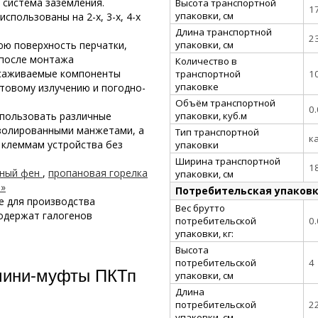
 система заземления.
Высота транспортной
1
упаковки, см
пользованы на 2-х, 3-х, 4-х
Длина транспортной
2
упаковки, см
юю поверхность перчатки,
 после монтажа
Количество в
усаживаемые компоненты
транспортной
1
упаковке
товому излучению и погодно-
Объём транспортной
0
упаковки, куб.м
спользовать различные
 изолированными манжетами, а
Тип транспортной
к
 клеммам устройства без
упаковки
Ширина транспортной
1
рный фен
,
пропановая горелка
упаковки, см
Т»
Потребительская упаков
е для производства
Вес брутто
одержат галогенов
потребительской
0
упаковки, кг:
Высота
потребительской
4
мини-муфты ПКТп
упаковки, см
Длина
потребительской
2
упаковки, см