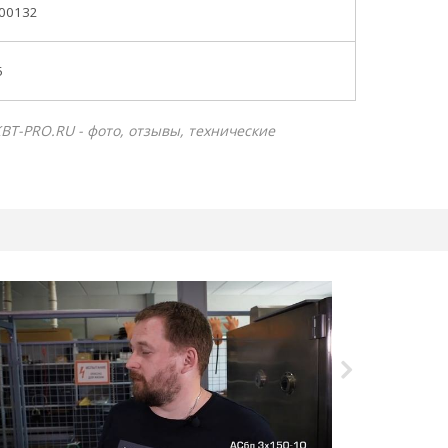
,00132
5
КВТ-PRO.RU - фото, отзывы, технические