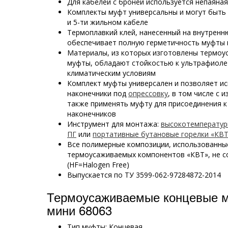
Для кабелей с броней используется непаяная
Комплекты муфт универсальны и могут быть ис
и 5-ти жильном кабеле
Термоплавкий клей, нанесенный на внутренн
обеспечивает полную герметичность муфты
Материалы, из которых изготовлены термо
муфты, обладают стойкостью к ультрафиоле
климатическим условиям
Комплект муфты универсален и позволяет и
наконечники под
опрессовку
, в том числе с
также применять муфту для присоединения к
наконечников
Инструмент для монтажа:
высокотемперату
ПГ
или
портативные бутановые горелки «КВ
Все полимерные композиции, использованны
термоусаживаемых компонентов «КВТ», не с
(HF=Halogen Free)
Выпускается по
ТУ 3599-062-97284872-2014
Термоусаживаемые концевые 
мини 68063
Тип муфты: Концевая