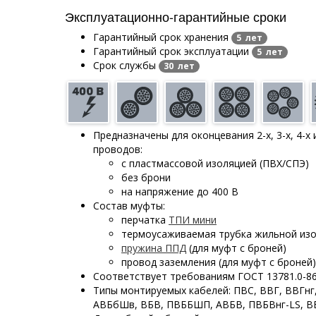
Эксплуатационно-гарантийные сроки
Гарантийный срок хранения
5 лет
Гарантийный срок эксплуатации
5 лет
Срок службы
30 лет
Предназначены для оконцевания 2-х, 3-х, 4-х 
проводов:
с пластмассовой изоляцией (ПВХ/СПЭ)
без брони
на напряжение до 400 В
Состав муфты:
перчатка
ТПИ мини
термоусаживаемая трубка жильной изо
пружина ППД
(для муфт с броней)
провод заземления (для муфт с броней)
Соответствует требованиям ГОСТ 13781.0-8
Типы монтируемых кабелей: ПВС, ВВГ, ВВГнг,
АВБбШв, ВБВ, ПВББШП, АВБВ, ПВБВнг-LS, ВБ