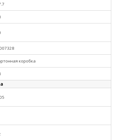
7.7
3
0
.007328
артонная коробка
8
ка
.05
2