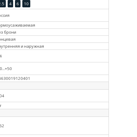
2.5
4
6
10
оссия
ермоусаживаемая
ез брони
онцевая
нутренняя и наружная
4
0...+50
4630019120401
,04
т
.62