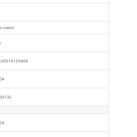
/э пакет
5
630019120404
.04
.00132
,04