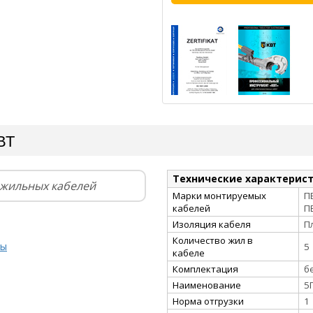
ВТ
Технические характерис
ижильных кабелей
Марки монтируемых
П
кабелей
П
Изоляция кабеля
П
Количество жил в
ты
5
кабеле
Комплектация
б
Наименование
5
Норма отгрузки
1