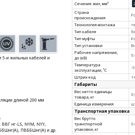
Сечение жил, мм²
Страна
Р
происхождения
Технология монтажа
т
Тип кабеля
б
Тип муфты
К
Тип установки
В
Рабочее напряжение,
0.
и 5-и жильных кабелей и
до (кВ)
Температура
-5
эксплуатации, ˚С
Штрих-код
1
Габариты
Вес нетто единицы
0
товара, кг
ляции длиной 200 мм
Единица измерения
ш
Транспортная упаковка
6
Вес брутто
транспортной
0
 ВВГ нг-LS, NYM, NYY,
упаковки, кг
бШнг(А), ПВББШнг(А) и др.