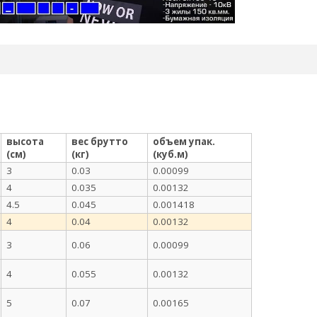
высота
вес брутто
объем упак.
(см)
(кг)
(куб.м)
3
0.03
0.00099
4
0.035
0.00132
4.5
0.045
0.001418
4
0.04
0.00132
3
0.06
0.00099
4
0.055
0.00132
5
0.07
0.00165