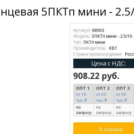
нцевая 5ПКТп мини - 2.5/
Артикул:
68063
Модель:
5ПКТп мини - 2.5/10
Тип:
ПКТп мини
Производитель:
КВТ
Страна происхождения:
Росс
Цена с НДС:
908.22 руб.
ОПТ 1
ОПТ 2
ОПТ 3
от 10
от 25
от 50
тыс. ₽
тыс. ₽
тыс. ₽
по
по
по
запросу
запросу
запросу