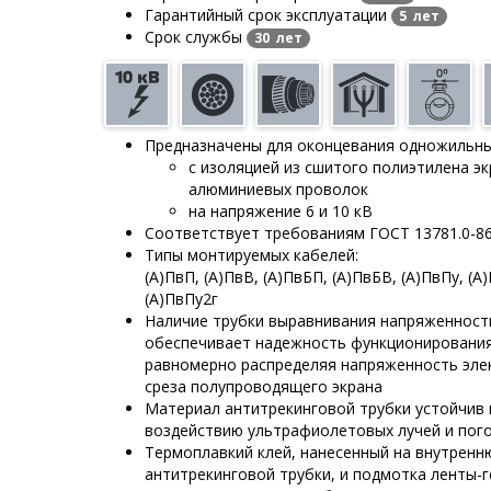
Гарантийный срок эксплуатации
5 лет
Срок службы
30 лет
Предназначены для оконцевания одножильны
с изоляцией из сшитого полиэтилена э
алюминиевых проволок
на напряжение 6 и 10 кВ
Соответствует требованиям ГОСТ 13781.0-8
Типы монтируемых кабелей:
(А)ПвП, (А)ПвВ, (А)ПвБП, (А)ПвБВ, (А)ПвПу, (А)
(А)ПвПу2г
Наличие трубки выравнивания напряженност
обеспечивает надежность функционировани
равномерно распределяя напряженность элек
среза полупроводящего экрана
Материал антитрекинговой трубки устойчив 
воздействию ультрафиолетовых лучей и пог
Термоплавкий клей, нанесенный на внутрен
антитрекинговой трубки, и подмотка ленты-