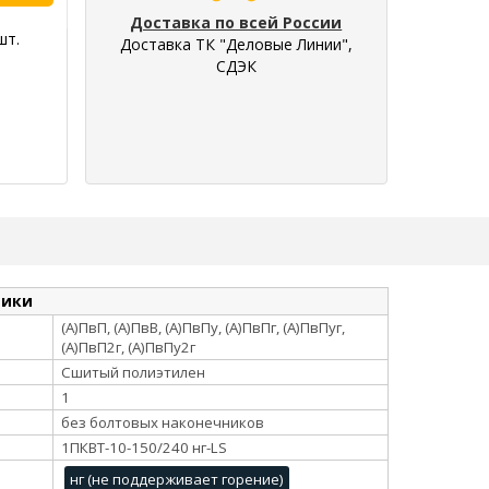
Доставка по всей России
шт.
Доставка ТК "Деловые Линии",
СДЭК
тики
(А)ПвП, (А)ПвВ, (А)ПвПу, (А)ПвПг, (А)ПвПуг,
(А)ПвП2г, (А)ПвПу2г
Сшитый полиэтилен
1
без болтовых наконечников
1ПКВТ-10-150/240 нг-LS
нг (не поддерживает горение)