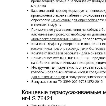
проволочного экрана обеспечивают полную 
монтажа
Заземляющий провод формируется непосред
проволочного экрана кабеля и оконцовывае
опрессовку.
Наконечник для опрессовки
зазе
в комплект муфты
При монтаже узла заземления на кабель с бр
алюминиевых проволок необходимо дополни
«Комплект заземления КМПБ»
, соответству
Комплект муфты универсален и позволяет и
наконечники под опрессовку
, так и
болтовые 
Комплект поставки рассчитан для монтажа т
Примечание: муфты 1ПКВТ-10-800(Б) предназ
на кабели с алюминиевыми токопроводящим
Инструмент для монтажа: пропановая горел
головок болтовых наконечников и соединит
для снятия изоляции
и полупроводникового э
Выпускается по ТУ 3599-005-97284872-2015
Концевые термоусаживаемые 
нг-LS 76421
Тип муфты: Концевая