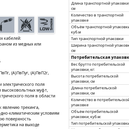
Длина транспортной упаковки
см
Количество в транспортной
упаковке
Объём транспортной упаковки
куб.м
х кабелей:
Тип транспортной упаковки
краном из медных или
Ширина транспортной упаковк
см
Потребительская упаков
6
Вес брутто потребительской
упаковки, кг:
ПвПг, (А)ПвПуг, (А)ПвП2г,
Высота потребительской
упаковки, см
и электрического поля
Длина потребительской
я высоковольтных муфт,
упаковки, см
трического поля в области
Количество в потребительско
упаковке
к явлению трекинга,
Объём потребительской
одно-климатическим условиям
упаковки, куб.м:
нюю поверхность
Тип потребительской упаковк
герметика на выходе