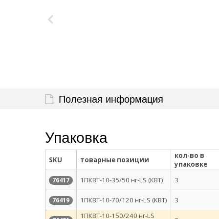
Полезная информация
Упаковка
кол-во в
SKU
товарные позиции
упаковке
1ПКВТ-10-35/50 нг-LS (КВТ)
3
76417
1ПКВТ-10-70/120 нг-LS (КВТ)
3
76419
1ПКВТ-10-150/240 нг-LS