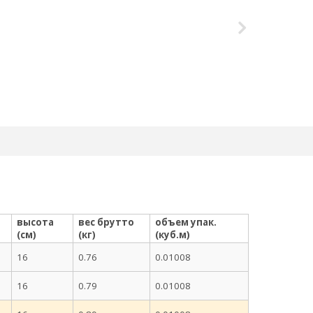
высота
вес брутто
объем упак.
(см)
(кг)
(куб.м)
16
0.76
0.01008
16
0.79
0.01008