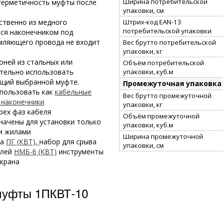
Ширина потребительской
герметичность муфты после
упаковки, см
Штрих-код EAN-13
ственно из медного
потребительской упаковки
тся наконечником под
мляющего провода не входит
Вес брутто потребительской
упаковки, кг
оней из стальных или
Объём потребительской
упаковки, куб.м
тельно использовать
ющий выбранной муфте.
Промежуточная упаковка
спользовать как
кабельные
Вес брутто промежуточной
наконечники
упаковки, кг
рех фаз кабеля
Объём промежуточной
начены для установки только
упаковки, куб.м
и жилами
Ширина промежуточной
ка
ПГ (КВТ),
набор для срыва
упаковки, см
елей
НМБ-6 (КВТ)
инструменты
крана
муфты 1ПКВТ-10