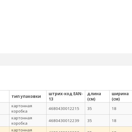
штрих-код EAN-
длина
ширина
тип упаковки
13
(см)
(см)
картонная
4680430012215
35
18
коробка
картонная
4680430012239
35
18
коробка
картонная