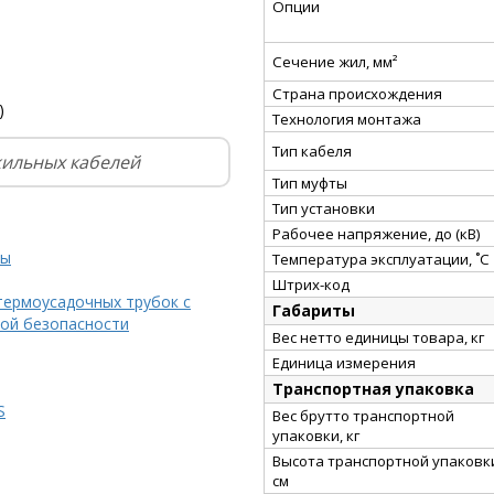
Опции
Сечение жил, мм²
Страна происхождения
)
Технология монтажа
Тип кабеля
жильных кабелей
Тип муфты
Тип установки
Рабочее напряжение, до (кВ)
ты
Температура эксплуатации, ˚С
Штрих-код
термоусадочных трубок с
Габариты
ой безопасности
Вес нетто единицы товара, кг
Единица измерения
Транспортная упаковка
S
Вес брутто транспортной
упаковки, кг
Высота транспортной упаковк
см