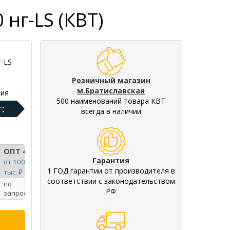
нг-LS (КВТ)
г-LS
Розничный магазин
м.Братиславская
ия
500 наименований товара КВТ
:
всегда в наличии
ОПТ 4
Гарантия
от 100
1 ГОД гарантии от производителя в
тыс. ₽
соответствии с законодательством
по
РФ
запросу