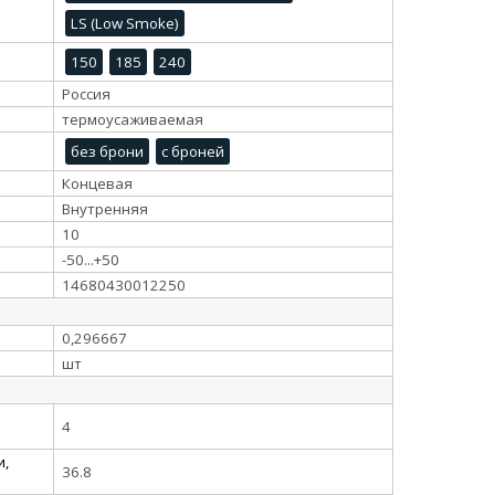
LS (Low Smoke)
150
185
240
Россия
термоусаживаемая
без брони
с броней
Концевая
Внутренняя
10
-50...+50
14680430012250
0,296667
шт
4
и,
36.8