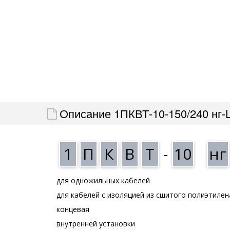
Описание 1ПКВТ-10-150/240 нг-
1
П
К
В
Т
-
10
нг
для одножильных кабелей
для кабелей с изоляцией из сшитого полиэтилен
концевая
внутренней установки