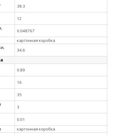
,
38.3
12
,
0.048767
картонная коробка
и,
34.6
ка
0.89
16
35
й
3
0.01
и
картонная коробка