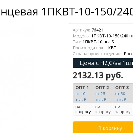
нцевая 1ПКВТ-10-150/240 
Артикул:
76421
Модель:
1ПКВТ-10-150/240 н
Тип:
1ПКВТ-10 нг-LS
Производитель:
КВТ
Страна происхождения:
Росс
Цена с НДС/за 1шт
2132.13 руб.
ОПТ 1
ОПТ 2
ОПТ 3
от 10
от 25
от 50
тыс. ₽
тыс. ₽
тыс. ₽
по
по
по
запросу
запросу
запросу