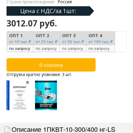
Страна происхождения:
Россия
Цена с НДС/за 1шт:
3012.07 руб.
ОПТ 1
ОПТ 2
ОПТ 3
ОПТ 4
от 10 тыс. ₽
от 25 тыс. ₽
от 50 тыс. ₽
от 100 тыс. ₽
по запросу
по запросу
по запросу
по запросу
Отгрузка кратно упаковке: 3 шт.
Описание 1ПКВТ-10-300/400 нг-LS