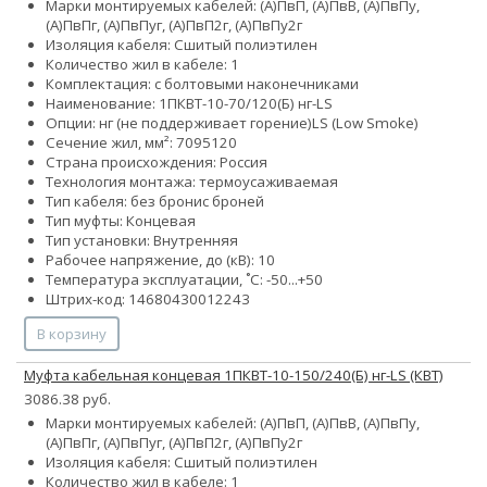
Марки монтируемых кабелей: (А)ПвП, (А)ПвВ, (А)ПвПу,
(А)ПвПг, (А)ПвПуг, (А)ПвП2г, (А)ПвПу2г
Изоляция кабеля: Сшитый полиэтилен
Количество жил в кабеле: 1
Комплектация: с болтовыми наконечниками
Наименование: 1ПКВТ-10-70/120(Б) нг-LS
Опции:
нг (не поддерживает горение)
LS (Low Smoke)
Сечение жил, мм²:
70
95
120
Страна происхождения: Россия
Технология монтажа: термоусаживаемая
Тип кабеля:
без брони
с броней
Тип муфты: Концевая
Тип установки: Внутренняя
Рабочее напряжение, до (кВ): 10
Температура эксплуатации, ˚С: -50...+50
Штрих-код: 14680430012243
В корзину
Муфта кабельная концевая 1ПКВТ-10-150/240(Б) нг-LS (КВТ)
3086.38 руб.
Марки монтируемых кабелей: (А)ПвП, (А)ПвВ, (А)ПвПу,
(А)ПвПг, (А)ПвПуг, (А)ПвП2г, (А)ПвПу2г
Изоляция кабеля: Сшитый полиэтилен
Количество жил в кабеле: 1