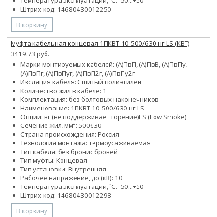
Температура эксплуатации, ˚С: -50...+50
Штрих-код: 14680430012250
В корзину
Муфта кабельная концевая 1ПКВТ-10-500/630 нг-LS (КВТ)
3419.73 руб.
Марки монтируемых кабелей: (А)ПвП, (А)ПвВ, (А)ПвПу,
(А)ПвПг, (А)ПвПуг, (А)ПвП2г, (А)ПвПу2г
Изоляция кабеля: Сшитый полиэтилен
Количество жил в кабеле: 1
Комплектация: без болтовых наконечников
Наименование: 1ПКВТ-10-500/630 нг-LS
Опции:
нг (не поддерживает горение)
LS (Low Smoke)
Сечение жил, мм²:
500
630
Страна происхождения: Россия
Технология монтажа: термоусаживаемая
Тип кабеля:
без брони
с броней
Тип муфты: Концевая
Тип установки: Внутренняя
Рабочее напряжение, до (кВ): 10
Температура эксплуатации, ˚С: -50...+50
Штрих-код: 14680430012298
В корзину