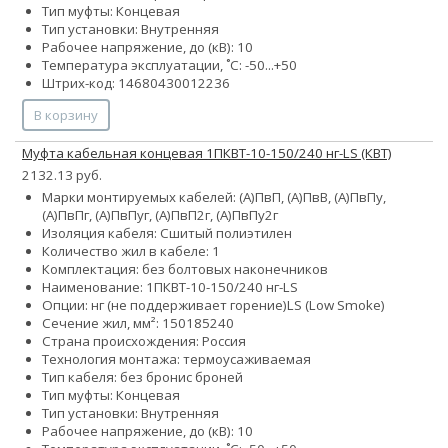
Тип муфты: Концевая
Тип установки: Внутренняя
Рабочее напряжение, до (кВ): 10
Температура эксплуатации, ˚С: -50...+50
Штрих-код: 14680430012236
В корзину
Муфта кабельная концевая 1ПКВТ-10-150/240 нг-LS (КВТ)
2132.13 руб.
Марки монтируемых кабелей: (А)ПвП, (А)ПвВ, (А)ПвПу,
(А)ПвПг, (А)ПвПуг, (А)ПвП2г, (А)ПвПу2г
Изоляция кабеля: Сшитый полиэтилен
Количество жил в кабеле: 1
Комплектация: без болтовых наконечников
Наименование: 1ПКВТ-10-150/240 нг-LS
Опции:
нг (не поддерживает горение)
LS (Low Smoke)
Сечение жил, мм²:
150
185
240
Страна происхождения: Россия
Технология монтажа: термоусаживаемая
Тип кабеля:
без брони
с броней
Тип муфты: Концевая
Тип установки: Внутренняя
Рабочее напряжение, до (кВ): 10