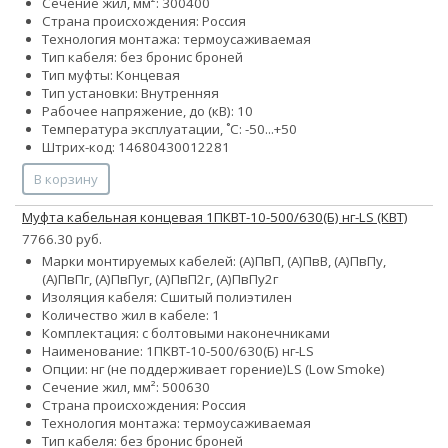
Сечение жил, мм²:
300
400
Страна происхождения: Россия
Технология монтажа: термоусаживаемая
Тип кабеля:
без брони
с броней
Тип муфты: Концевая
Тип установки: Внутренняя
Рабочее напряжение, до (кВ): 10
Температура эксплуатации, ˚С: -50...+50
Штрих-код: 14680430012281
В корзину
Муфта кабельная концевая 1ПКВТ-10-500/630(Б) нг-LS (КВТ)
7766.30 руб.
Марки монтируемых кабелей: (А)ПвП, (А)ПвВ, (А)ПвПу,
(А)ПвПг, (А)ПвПуг, (А)ПвП2г, (А)ПвПу2г
Изоляция кабеля: Сшитый полиэтилен
Количество жил в кабеле: 1
Комплектация: с болтовыми наконечниками
Наименование: 1ПКВТ-10-500/630(Б) нг-LS
Опции:
нг (не поддерживает горение)
LS (Low Smoke)
Сечение жил, мм²:
500
630
Страна происхождения: Россия
Технология монтажа: термоусаживаемая
Тип кабеля:
без брони
с броней