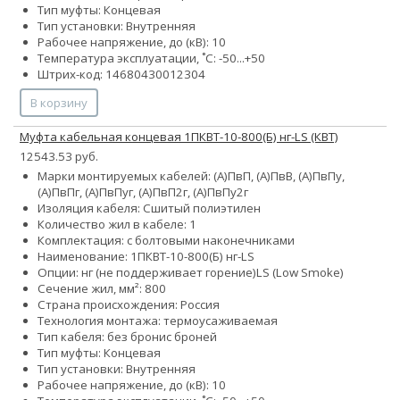
Тип муфты: Концевая
Тип установки: Внутренняя
Рабочее напряжение, до (кВ): 10
Температура эксплуатации, ˚С: -50...+50
Штрих-код: 14680430012304
В корзину
Муфта кабельная концевая 1ПКВТ-10-800(Б) нг-LS (КВТ)
12543.53 руб.
Марки монтируемых кабелей: (А)ПвП, (А)ПвВ, (А)ПвПу,
(А)ПвПг, (А)ПвПуг, (А)ПвП2г, (А)ПвПу2г
Изоляция кабеля: Сшитый полиэтилен
Количество жил в кабеле: 1
Комплектация: с болтовыми наконечниками
Наименование: 1ПКВТ-10-800(Б) нг-LS
Опции:
нг (не поддерживает горение)
LS (Low Smoke)
Сечение жил, мм²: 800
Страна происхождения: Россия
Технология монтажа: термоусаживаемая
Тип кабеля:
без брони
с броней
Тип муфты: Концевая
Тип установки: Внутренняя
Рабочее напряжение, до (кВ): 10