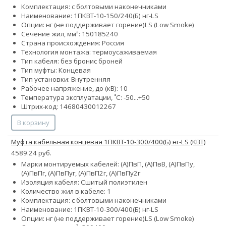
Комплектация: с болтовыми наконечниками
Наименование: 1ПКВТ-10-150/240(Б) нг-LS
Опции:
нг (не поддерживает горение)
LS (Low Smoke)
Сечение жил, мм²:
150
185
240
Страна происхождения: Россия
Технология монтажа: термоусаживаемая
Тип кабеля:
без брони
с броней
Тип муфты: Концевая
Тип установки: Внутренняя
Рабочее напряжение, до (кВ): 10
Температура эксплуатации, ˚С: -50...+50
Штрих-код: 14680430012267
В корзину
Муфта кабельная концевая 1ПКВТ-10-300/400(Б) нг-LS (КВТ)
4589.24 руб.
Марки монтируемых кабелей: (А)ПвП, (А)ПвВ, (А)ПвПу,
(А)ПвПг, (А)ПвПуг, (А)ПвП2г, (А)ПвПу2г
Изоляция кабеля: Сшитый полиэтилен
Количество жил в кабеле: 1
Комплектация: с болтовыми наконечниками
Наименование: 1ПКВТ-10-300/400(Б) нг-LS
Опции:
нг (не поддерживает горение)
LS (Low Smoke)