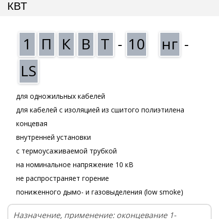
КВТ
1
П
К
В
Т
-
10
нг
-
LS
для одножильных кабелей
для кабелей с изоляцией из сшитого полиэтилена
концевая
внутренней установки
с термоусаживаемой трубкой
на номинальное напряжение 10 кВ
не распространяет горение
пониженного дымо- и газовыделения (low smoke)
Назначение, применение: оконцевание 1-