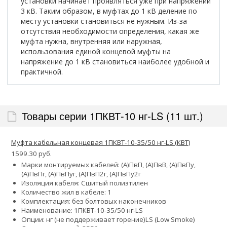
установки начинает проявляться уже при напряжении
3 кВ. Таким образом, в муфтах до 1 кВ деление по
месту установки становиться не нужным. Из-за
отсутствия необходимости определения, какая же
муфта нужна, внутренняя или наружная,
использования единой концевой муфты на
напряжение до 1 кВ становиться наиболее удобной и
практичной.
Товары серии 1ПКВТ-10 нг-LS (11 шт.)
Муфта кабельная концевая 1ПКВТ-10-35/50 нг-LS (КВТ)
1599.30 руб.
Марки монтируемых кабелей: (А)ПвП, (А)ПвВ, (А)ПвПу,
(А)ПвПг, (А)ПвПуг, (А)ПвП2г, (А)ПвПу2г
Изоляция кабеля: Сшитый полиэтилен
Количество жил в кабеле: 1
Комплектация: без болтовых наконечников
Наименование: 1ПКВТ-10-35/50 нг-LS
Опции:
нг (не поддерживает горение)
LS (Low Smoke)