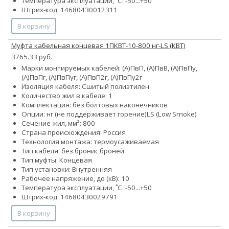
Температура эксплуатации, ˚С: -50...+50
Штрих-код: 14680430012311
В корзину
Муфта кабельная концевая 1ПКВТ-10-800 нг-LS (КВТ)
3765.33 руб.
Марки монтируемых кабелей: (А)ПвП, (А)ПвВ, (А)ПвПу,
(А)ПвПг, (А)ПвПуг, (А)ПвП2г, (А)ПвПу2г
Изоляция кабеля: Сшитый полиэтилен
Количество жил в кабеле: 1
Комплектация: без болтовых наконечников
Опции:
нг (не поддерживает горение)
LS (Low Smoke)
Сечение жил, мм²: 800
Страна происхождения: Россия
Технология монтажа: термоусаживаемая
Тип кабеля:
без брони
с броней
Тип муфты: Концевая
Тип установки: Внутренняя
Рабочее напряжение, до (кВ): 10
Температура эксплуатации, ˚С: -50...+50
Штрих-код: 14680430029791
В корзину