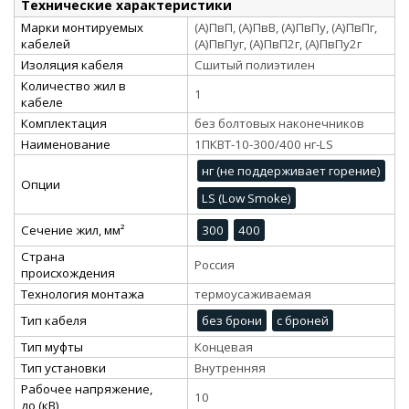
Технические характеристики
Марки монтируемых
(А)ПвП, (А)ПвВ, (А)ПвПу, (А)ПвПг,
кабелей
(А)ПвПуг, (А)ПвП2г, (А)ПвПу2г
Изоляция кабеля
Сшитый полиэтилен
Количество жил в
1
кабеле
Комплектация
без болтовых наконечников
Наименование
1ПКВТ-10-300/400 нг-LS
нг (не поддерживает горение)
Опции
LS (Low Smoke)
Сечение жил, мм²
300
400
Страна
Россия
происхождения
Технология монтажа
термоусаживаемая
Тип кабеля
без брони
с броней
Тип муфты
Концевая
Тип установки
Внутренняя
Рабочее напряжение,
10
до (кВ)