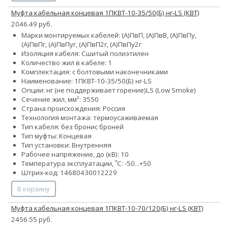
Муфта кабельная концевая 1ПКВТ-10-35/50(Б) нг-LS (КВТ)
2046.49 руб.
Марки монтируемых кабелей: (А)ПвП, (А)ПвВ, (А)ПвПу,
(А)ПвПг, (А)ПвПуг, (А)ПвП2г, (А)ПвПу2г
Изоляция кабеля: Сшитый полиэтилен
Количество жил в кабеле: 1
Комплектация: с болтовыми наконечниками
Наименование: 1ПКВТ-10-35/50(Б) нг-LS
Опции:
нг (не поддерживает горение)
LS (Low Smoke)
Сечение жил, мм²:
35
50
Страна происхождения: Россия
Технология монтажа: термоусаживаемая
Тип кабеля:
без брони
с броней
Тип муфты: Концевая
Тип установки: Внутренняя
Рабочее напряжение, до (кВ): 10
Температура эксплуатации, ˚С: -50...+50
Штрих-код: 14680430012229
В корзину
Муфта кабельная концевая 1ПКВТ-10-70/120(Б) нг-LS (КВТ)
2456.55 руб.