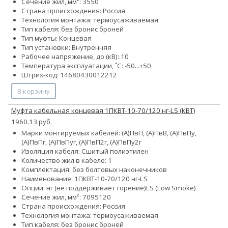
Сечение жил, мм²:
35
50
Страна происхождения: Россия
Технология монтажа: термоусаживаемая
Тип кабеля:
без брони
с броней
Тип муфты: Концевая
Тип установки: Внутренняя
Рабочее напряжение, до (кВ): 10
Температура эксплуатации, ˚С: -50...+50
Штрих-код: 14680430012212
В корзину
Муфта кабельная концевая 1ПКВТ-10-70/120 нг-LS (КВТ)
1960.13 руб.
Марки монтируемых кабелей: (А)ПвП, (А)ПвВ, (А)ПвПу,
(А)ПвПг, (А)ПвПуг, (А)ПвП2г, (А)ПвПу2г
Изоляция кабеля: Сшитый полиэтилен
Количество жил в кабеле: 1
Комплектация: без болтовых наконечников
Наименование: 1ПКВТ-10-70/120 нг-LS
Опции:
нг (не поддерживает горение)
LS (Low Smoke)
Сечение жил, мм²:
70
95
120
Страна происхождения: Россия
Технология монтажа: термоусаживаемая
Тип кабеля:
без брони
с броней