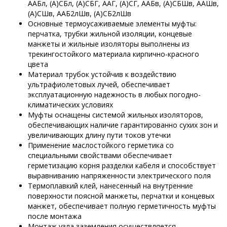
ААБл, (А)СБл, (А)СБГ, ААГ, (А)СГ, ААБв, (А)СБШв, ААШв,
(А)СШв, ААБ2лШв, (А)СБ2лШв
Основные термоусаживаемые элементы муфты:
перчатка, трубки жильной изоляции, концевые
манжеты и жильные изоляторы выполнены из
трекингостойкого материала кирпично-красного
цвета
Материал трубок устойчив к воздействию
ультрафиолетовых лучей, обеспечивает
эксплуатационную надежность в любых погодно-
климатических условиях
Муфты оснащены системой жильных изоляторов,
обеспечивающих наличие гарантированно сухих зон и
увеличивающих длину пути токов утечки
Применение маслостойкого герметика со
специальными свойствами обеспечивает
герметизацию корня разделки кабеля и способствует
выравниванию напряженности электрического поля
Термоплавкий клей, нанесенный на внутренние
поверхности поясной манжеты, перчатки и концевых
манжет, обеспечивает полную герметичность муфты
после монтажа
Монтаж узла заземления осуществляется