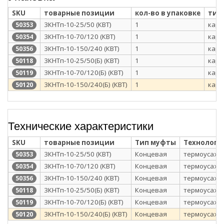
SKU
товарные позиции
кол-во в упаковке
тип
3КНТп-10-25/50 (КВТ)
1
карт
50353
3КНТп-10-70/120 (КВТ)
1
карт
50354
3КНТп-10-150/240 (КВТ)
1
карт
50356
3КНТп-10-25/50(Б) (КВТ)
1
карт
50118
3КНТп-10-70/120(Б) (КВТ)
1
карт
50119
3КНТп-10-150/240(Б) (КВТ)
1
карт
50120
Технические характеристики
SKU
товарные позиции
Тип муфты
Технологи
3КНТп-10-25/50 (КВТ)
Концевая
термоусажи
50353
3КНТп-10-70/120 (КВТ)
Концевая
термоусажи
50354
3КНТп-10-150/240 (КВТ)
Концевая
термоусажи
50356
3КНТп-10-25/50(Б) (КВТ)
Концевая
термоусажи
50118
3КНТп-10-70/120(Б) (КВТ)
Концевая
термоусажи
50119
3КНТп-10-150/240(Б) (КВТ)
Концевая
термоусажи
50120