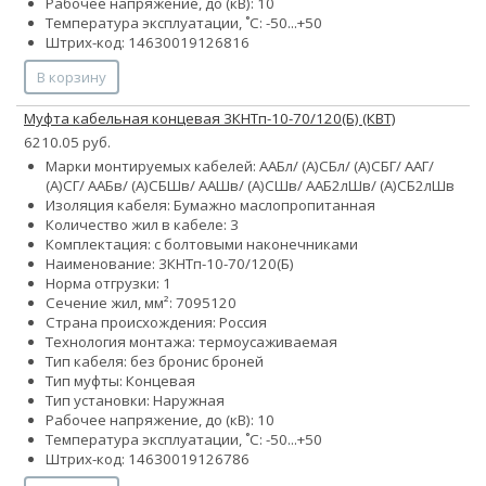
Рабочее напряжение, до (кВ): 10
Температура эксплуатации, ˚С: -50...+50
Штрих-код: 14630019126816
В корзину
Муфта кабельная концевая 3КНТп-10-70/120(Б) (КВТ)
6210.05 руб.
Марки монтируемых кабелей: ААБл/ (А)СБл/ (А)СБГ/ ААГ/
(А)СГ/ ААБв/ (А)СБШв/ ААШв/ (А)СШв/ ААБ2лШв/ (А)СБ2лШв
Изоляция кабеля: Бумажно маслопропитанная
Количество жил в кабеле: 3
Комплектация: с болтовыми наконечниками
Наименование: 3КНТп-10-70/120(Б)
Норма отгрузки: 1
Сечение жил, мм²:
70
95
120
Страна происхождения: Россия
Технология монтажа: термоусаживаемая
Тип кабеля:
без брони
с броней
Тип муфты: Концевая
Тип установки: Наружная
Рабочее напряжение, до (кВ): 10
Температура эксплуатации, ˚С: -50...+50
Штрих-код: 14630019126786