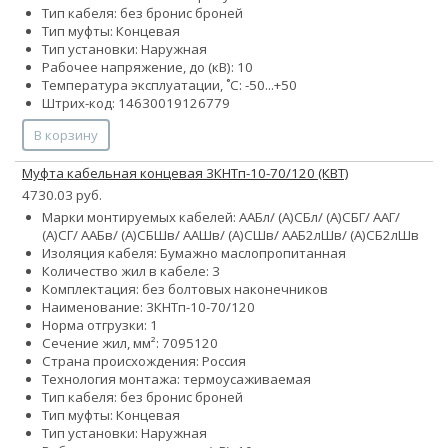
Тип кабеля:
без брони
с броней
Тип муфты: Концевая
Тип установки: Наружная
Рабочее напряжение, до (кВ): 10
Температура эксплуатации, ˚С: -50...+50
Штрих-код: 14630019126779
В корзину
Муфта кабельная концевая 3КНТп-10-70/120 (КВТ)
4730.03 руб.
Марки монтируемых кабелей: ААБл/ (А)СБл/ (А)СБГ/ ААГ/
(А)СГ/ ААБв/ (А)СБШв/ ААШв/ (А)СШв/ ААБ2лШв/ (А)СБ2лШв
Изоляция кабеля: Бумажно маслопропитанная
Количество жил в кабеле: 3
Комплектация: без болтовых наконечников
Наименование: 3КНТп-10-70/120
Норма отгрузки: 1
Сечение жил, мм²:
70
95
120
Страна происхождения: Россия
Технология монтажа: термоусаживаемая
Тип кабеля:
без брони
с броней
Тип муфты: Концевая
Тип установки: Наружная