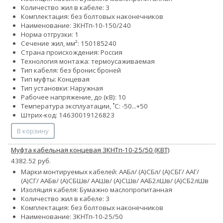
Количество жил в кабеле: 3
Комплектация: без болтовых наконечников
Наименование: 3КНТп-10-150/240
Норма отгрузки: 1
Сечение жил, мм²:
150
185
240
Страна происхождения: Россия
Технология монтажа: термоусаживаемая
Тип кабеля:
без брони
с броней
Тип муфты: Концевая
Тип установки: Наружная
Рабочее напряжение, до (кВ): 10
Температура эксплуатации, ˚С: -50...+50
Штрих-код: 14630019126823
В корзину
Муфта кабельная концевая 3КНТп-10-25/50 (КВТ)
4382.52 руб.
Марки монтируемых кабелей: ААБл/ (А)СБл/ (А)СБГ/ ААГ/
(А)СГ/ ААБв/ (А)СБШв/ ААШв/ (А)СШв/ ААБ2лШв/ (А)СБ2лШв
Изоляция кабеля: Бумажно маслопропитанная
Количество жил в кабеле: 3
Комплектация: без болтовых наконечников
Наименование: 3КНТп-10-25/50