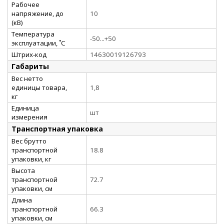
Рабочее
напряжение, до
10
(кВ)
Температура
-50...+50
эксплуатации, ˚С
Штрих-код
14630019126793
Габариты
Вес нетто
единицы товара,
1,8
кг
Единица
шт
измерения
Транспортная упаковка
Вес брутто
транспортной
18.8
упаковки, кг
Высота
транспортной
72.7
упаковки, см
Длина
транспортной
66.3
упаковки, см