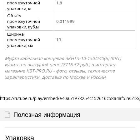
промежуточной
1,8
упаковки, кг
Объём
промежуточной
0,011999
упаковки, куб.м
Ширина
промежуточной
13
упаковки, см
Муфта кабельная концевая 3КНТп-10-150/240(Б) (КВТ)
купить по выгодной цене (7716.52 руб.) в интернет-
магазине КВТ-PRO.RU - фото, отзывы, технические
характеристики. Доставка по Москве и России
https://rutube.ru/play/embed/e40a51978254c152616c58a4af52e518/;
Полезная информация
Упаковка