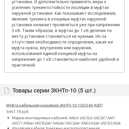
установки. И дополнительно применять меры к
усилению трекингостойкости изоляции в муфтах
наружной установки. Как показывают исследования,
явление трекинга в концевых муфтах наружной
установки начинает проявляться уже при напряжении
3 кВ. Таким образом, в муфтах до 1 кВ деление по
месту установки становиться не нужным. Из-за
отсутствия необходимости определения, какая же
муфта нужна, внутренняя или наружная,
использования единой концевой муфты на
напряжение до 1 кВ становиться наиболее удобной и
практичной.
Товары серии 3КНТп-10 (5 шт.)
Муфта кабельная концевая 3КНТп-10-150/240 (КВТ)
5467.18 руб.
Марки монтируемых кабелей: ААБл/ (А)СБл/ (А)СБГ/ ААГ/
(А)СГ/ ААБв/ (А)СБШв/ ААШв/ (А)СШв/ ААБ2лШв/ (А)СБ2лШв
Изоляция кабеля: Бумажно маслопропитанная