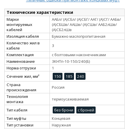
Технические характеристики
Марки
ААБл/ (А)СБл/ (А)СБГ/ ААГ/ (А)СГ/ ААБв/
монтируемых
(А)СБШв/ ААШв/ (А)СШв/ ААБ2лШв/
кабелей
(А)СБ2лШв
Изоляция кабеля
Бумажно маслопропитанная
Количество жил в
3
кабеле
Комплектация
с болтовыми наконечниками
Наименование
3КНТп-10-150/240(Б)
Норма отгрузки
1
Сечение жил, мм²
150
185
240
Страна
Россия
происхождения
Технология
термоусаживаемая
монтажа
Тип кабеля
без брони
с броней
Тип муфты
Концевая
Тип установки
Наружная