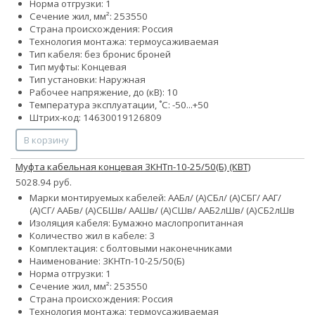
Норма отгрузки: 1
Сечение жил, мм²:
25
35
50
Страна происхождения: Россия
Технология монтажа: термоусаживаемая
Тип кабеля:
без брони
с броней
Тип муфты: Концевая
Тип установки: Наружная
Рабочее напряжение, до (кВ): 10
Температура эксплуатации, ˚С: -50...+50
Штрих-код: 14630019126809
В корзину
Муфта кабельная концевая 3КНТп-10-25/50(Б) (КВТ)
5028.94 руб.
Марки монтируемых кабелей: ААБл/ (А)СБл/ (А)СБГ/ ААГ/
(А)СГ/ ААБв/ (А)СБШв/ ААШв/ (А)СШв/ ААБ2лШв/ (А)СБ2лШв
Изоляция кабеля: Бумажно маслопропитанная
Количество жил в кабеле: 3
Комплектация: с болтовыми наконечниками
Наименование: 3КНТп-10-25/50(Б)
Норма отгрузки: 1
Сечение жил, мм²:
25
35
50
Страна происхождения: Россия
Технология монтажа: термоусаживаемая