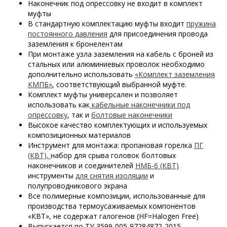
Наконечник под опрессовку не входит в комплект
муфты
В стандартную комплектацию муфты входит
пружина
постоянного давления
для присоединения провода
заземления к бронелентам
При монтаже узла заземления на кабель с броней из
стальных или алюминиевых проволок необходимо
дополнительно использовать
«Комплект заземления
КМПБ»
, соответствующий выбранной муфте.
Комплект муфты универсален и позволяет
использовать как
кабельные наконечники под
опрессовку
, так и
болтовые наконечники
Высокое качество комплектующих и используемых
композиционных материалов
Инструмент для монтажа: пропановая горелка
ПГ
(КВТ),
набор для срыва головок болтовых
наконечников и соединителей
НМБ-6 (КВТ)
инструменты
для снятия изоляции
и
полупроводникового экрана
Все полимерные композиции, использованные для
производства термоусаживаемых компонентов
«КВТ», не содержат галогенов (HF=Halogen Free)
Выпускается по ТУ 3599-005-97284872-2015