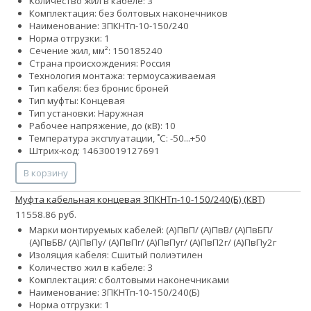
Количество жил в кабеле: 3
Комплектация: без болтовых наконечников
Наименование: 3ПКНТп-10-150/240
Норма отгрузки: 1
Сечение жил, мм²:
150
185
240
Страна происхождения: Россия
Технология монтажа: термоусаживаемая
Тип кабеля:
без брони
с броней
Тип муфты: Концевая
Тип установки: Наружная
Рабочее напряжение, до (кВ): 10
Температура эксплуатации, ˚С: -50...+50
Штрих-код: 14630019127691
В корзину
Муфта кабельная концевая 3ПКНТп-10-150/240(Б) (КВТ)
11558.86 руб.
Марки монтируемых кабелей: (А)ПвП/ (А)ПвВ/ (А)ПвБП/
(А)ПвБВ/ (А)ПвПу/ (А)ПвПг/ (А)ПвПуг/ (А)ПвП2г/ (А)ПвПу2г
Изоляция кабеля: Сшитый полиэтилен
Количество жил в кабеле: 3
Комплектация: с болтовыми наконечниками
Наименование: 3ПКНТп-10-150/240(Б)
Норма отгрузки: 1