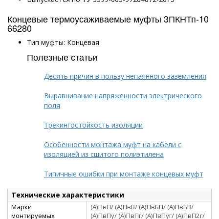
Концевые термоусаживаемые муфты 3ПКНТп-10
66280
Тип муфты: Концевая
Полезные статьи
Десять причин в пользу непаянного заземления
Выравнивание напряженности электрического
поля
Трекингостойкость изоляции
Особенности монтажа муфт на кабели с
изоляцией из сшитого полиэтилена
Типичные ошибки при монтаже концевых муфт
Технические характеристики
Марки
(А)ПвП/ (А)ПвВ/ (А)ПвБП/ (А)ПвБВ/
монтируемых
(А)ПвПу/ (А)ПвПг/ (А)ПвПуг/ (А)ПвП2г/