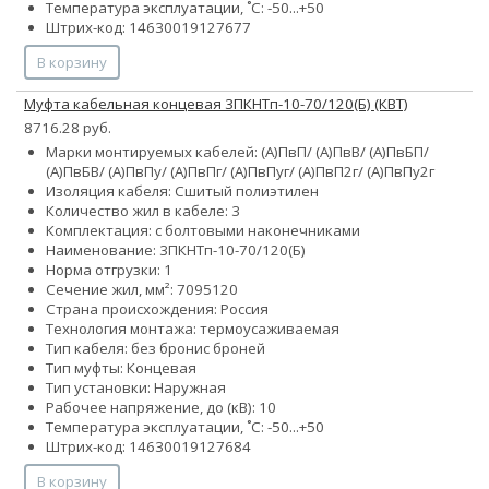
Температура эксплуатации, ˚С: -50...+50
Штрих-код: 14630019127677
В корзину
Муфта кабельная концевая 3ПКНТп-10-70/120(Б) (КВТ)
8716.28 руб.
Марки монтируемых кабелей: (А)ПвП/ (А)ПвВ/ (А)ПвБП/
(А)ПвБВ/ (А)ПвПу/ (А)ПвПг/ (А)ПвПуг/ (А)ПвП2г/ (А)ПвПу2г
Изоляция кабеля: Сшитый полиэтилен
Количество жил в кабеле: 3
Комплектация: с болтовыми наконечниками
Наименование: 3ПКНТп-10-70/120(Б)
Норма отгрузки: 1
Сечение жил, мм²:
70
95
120
Страна происхождения: Россия
Технология монтажа: термоусаживаемая
Тип кабеля:
без брони
с броней
Тип муфты: Концевая
Тип установки: Наружная
Рабочее напряжение, до (кВ): 10
Температура эксплуатации, ˚С: -50...+50
Штрих-код: 14630019127684
В корзину