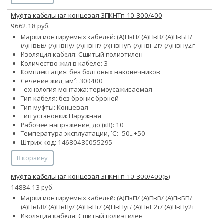
Муфта кабельная концевая 3ПКНТп-10-300/400
9662.18 руб.
Марки монтируемых кабелей: (А)ПвП/ (А)ПвВ/ (А)ПвБП/
(А)ПвБВ/ (А)ПвПу/ (А)ПвПг/ (А)ПвПуг/ (А)ПвП2г/ (А)ПвПу2г
Изоляция кабеля: Сшитый полиэтилен
Количество жил в кабеле: 3
Комплектация: без болтовых наконечников
Сечение жил, мм²:
300
400
Технология монтажа: термоусаживаемая
Тип кабеля:
без брони
с броней
Тип муфты: Концевая
Тип установки: Наружная
Рабочее напряжение, до (кВ): 10
Температура эксплуатации, ˚С: -50...+50
Штрих-код: 14680430055295
В корзину
Муфта кабельная концевая 3ПКНТп-10-300/400(Б)
14884.13 руб.
Марки монтируемых кабелей: (А)ПвП/ (А)ПвВ/ (А)ПвБП/
(А)ПвБВ/ (А)ПвПу/ (А)ПвПг/ (А)ПвПуг/ (А)ПвП2г/ (А)ПвПу2г
Изоляция кабеля: Сшитый полиэтилен