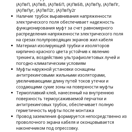
(А)ПвП, (А)ПвВ, (А)ПвБП, (А)ПвБВ, (А)ПвПу, (А)ПвПг,
(А)ПвПуг, (А)ПвП2г, (А)ПвПу2г
Наличие трубок выравнивания напряженности
электрического поля обеспечивает надежность
функционирования муфт за счет равномерного
распределения напряженности электрического поля
на срезах полупроводящих экранов жил кабеля
Материал изолирующей трубки и изоляторов
кирпично-красного цвета устойчив к явлению
трекинга, воздействию ультрафиолетовых лучей и
погодно-климатическим условиям
Муфты наружной установки оснащены
антитрекинговыми жильными изоляторами,
увеличивающими длину путей токов утечки и
создающими сухие зоны на поверхности муфты
Термоплавкий клей, нанесенный на внутреннюю
поверхность термоусаживаемой перчатки и
антитрекинговых трубок, обеспечивает полную
герметичность муфты после монтажа
Провод заземления формируется непосредственно из
проволочного экрана кабеля и оконцовывается
наконечником под опрессовку.