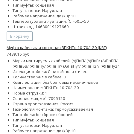
Тип муфты: Концевая
Тип установки: Наружная
Рабочее напряжение, до (кВ): 10
Температура эксплуатации, ˚С: -50...+50
Штрих-код: 14630019127660
В корзину
Муфта кабельная концевая 3ПКНТп-10-70/120 (КВТ)
7439.16 руб.
Марки монтируемых кабелей: (А)ПвП/ (А)ПвВ/ (А)ПвБП/
(А)ПвБВ/ (А)ПвПу/ (А)ПвПг/ (А)ПвПуг/ (А)ПвП2г/ (А)ПвПу2г
Изоляция кабеля: Сшитый полиэтилен
Количество жил в кабеле: 3
Комплектация: без болтовых наконечников
Наименование: 3ПКНТп-10-70/120
Норма отгрузки: 1
Сечение жил, мм²:
70
95
120
Страна происхождения: Россия
Технология монтажа: термоусаживаемая
Тип кабеля:
без брони
с броней
Тип муфты: Концевая
Тип установки: Наружная
Рабочее напряжение, до (кВ): 10