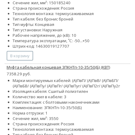
Сечение жил, мм²:
150
185
240
Страна происхождения: Россия
Технология монтажа: термоусаживаемая
Тип кабеля:
без брони
с броней
Тип муфты: Концевая
Тип установки: Наружная
Рабочее напряжение, до (кВ): 10
Температура эксплуатации, ˚С: -50...+50
Штрих-код: 14630019127707
В корзину
Муфта кабельная концевая 3ПКНТп-10-35/50(Б) (КВТ)
7358.29 руб.
Марки монтируемых кабелей: (А)ПвП/ (А)ПвВ/ (А)ПвБП/
(А)ПвБВ/ (А)ПвПу/ (А)ПвПг/ (А)ПвПуг/ (А)ПвП2г/ (А)ПвПу2г
Изоляция кабеля: Сшитый полиэтилен
Количество жил в кабеле: 3
Комплектация: с болтовыми наконечниками
Наименование: 3ПКНТп-10-35/50(Б)
Норма отгрузки: 1
Сечение жил, мм²:
35
50
Страна происхождения: Россия
Технология монтажа: термоусаживаемая
Тип кабеля:
без брони
с броней