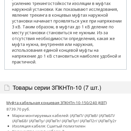
усилению трекингостойкости изоляции в муфтах
наружной установки. Как показывают исследования,
явление трекинга в концевых муфтах наружной
установки начинает проявляться уже при напряжении
3 кВ. Таким образом, в муфтах до 1 кВ деление по
месту установки становиться не нужным. Из-за
отсутствия необходимости определения, какая же
муфта нужна, внутренняя или наружная,
использования единой концевой муфты на
напряжение до 1 кВ становиться наиболее удобной и
практичной.
Товары серии 3ПКНТп-10 (7 шт.)
Муфта кабельная концевая 3ПКНТп-10-150/240 (КВТ)
8739.70 руб.
Марки монтируемых кабелей: (А)ПвП/ (А)ПвВ/ (А)ПвБП/
(А)ПвБВ/ (А)ПвПу/ (А)ПвПг/ (А)ПвПуг/ (А)ПвП2г/ (А)ПвПу2г
Изоляция кабеля: Сшитый полиэтилен