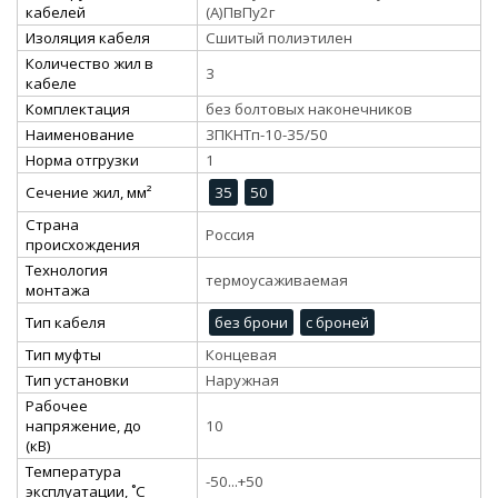
кабелей
(А)ПвПу2г
Изоляция кабеля
Сшитый полиэтилен
Количество жил в
3
кабеле
Комплектация
без болтовых наконечников
Наименование
3ПКНТп-10-35/50
Норма отгрузки
1
Сечение жил, мм²
35
50
Страна
Россия
происхождения
Технология
термоусаживаемая
монтажа
Тип кабеля
без брони
с броней
Тип муфты
Концевая
Тип установки
Наружная
Рабочее
напряжение, до
10
(кВ)
Температура
-50...+50
эксплуатации, ˚С