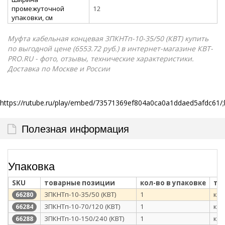
промежуточной
12
упаковки, см
Муфта кабельная концевая 3ПКНТп-10-35/50 (КВТ) купить
по выгодной цене (6553.72 руб.) в интернет-магазине КВТ-
PRO.RU - фото, отзывы, технические характеристики.
Доставка по Москве и России
https://rutube.ru/play/embed/73571369ef804a0ca0a1ddaed5afdc61/;
Полезная информация
Упаковка
SKU
товарные позиции
кол-во в упаковке
ти
3ПКНТп-10-35/50 (КВТ)
1
кар
66280
3ПКНТп-10-70/120 (КВТ)
1
кар
66284
3ПКНТп-10-150/240 (КВТ)
1
кар
66288