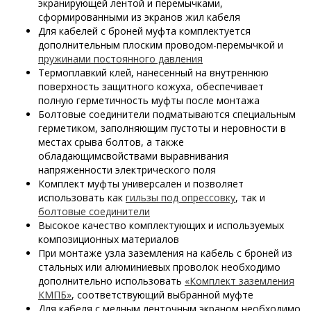
экранирующей лентой и перемычками,
сформированными из экранов жил кабеля
Для кабелей с броней муфта комплектуется
дополнительным плоским проводом-перемычкой и
пружинами постоянного давления
Термоплавкий клей, нанесенный на внутреннюю
поверхность защитного кожуха, обеспечивает
полную герметичность муфты после монтажа
Болтовые соединители подматываются специальным
герметиком, заполняющим пустоты и неровности в
местах срыва болтов, а также
обладающимсвойствами выравнивания
напряженности электрического поля
Комплект муфты универсален и позволяет
использовать как
гильзы под опрессовку
, так и
болтовые соединители
Высокое качество комплектующих и используемых
композиционных материалов
При монтаже узла заземления на кабель с броней из
стальных или алюминиевых проволок необходимо
дополнительно использовать
«Комплект заземления
КМПБ»
, соответствующий выбранной муфте
Для кабеля с медным ленточным экраном необходимо