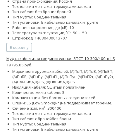
Страна происхождения: Россия
Технология монтажа: термоусаживаемая
Тип кабеля:
без брони
с броней
Тип муфты: Соединительная
Тип установки: В кабельных каналах и грунте
Рабочее напряжение, до (кВ): 10
Температура эксплуатации, ˚С: -50...+50
Штрих-код: 14680430013707
В корзину
Муфта кабельная соединительная 3ПСТ-10-300/400нг-LS
19795.05 руб.
Марки монтируемых кабелей: (А)ПвП, (А)ПвВ, (А)ПвБП,
(А)ПвБВ, (А)ПвПу, (А)ПвПг, (А)ПвПуг, (А)ПвП2г, (А)ПвПу2г,
(А)ПвБВнг(А,В)-LS, (А)ПвВнг(А,В)-LS
Изоляция кабеля: Сшитый полиэтилен
Количество жил в кабеле: 3
Комплектация: без болтовых соединителей
Опции:
LS (Low Smoke)
нг (не поддерживает горение)
Сечение жил, мм²:
300
400
Технология монтажа: термоусаживаемая
Тип кабеля:
с броней
без брони
Тип муфты: Соединительная
Тип установки: В кабельных каналах и грунте