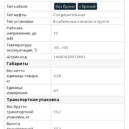
Тип кабеля
без брони
с броней
Тип муфты
Соединительная
Тип установки
В кабельных каналах и грунте
Рабочее
напряжение, до
10
(кВ)
Температура
-50...+50
эксплуатации, ˚С
Штрих-код
14680430013691
Габариты
Вес нетто
единицы товара,
3,58
кг
Единица
шт
измерения
Транспортная упаковка
Вес брутто
транспортной
15.2
упаковки, кг
Высота
транспортной
33.3