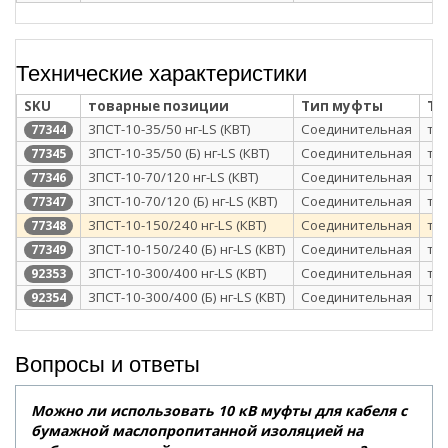
Технические характеристики
SKU
товарные позиции
Тип муфты
Те
3ПСТ-10-35/50 нг-LS (КВТ)
Соединительная
те
77344
3ПСТ-10-35/50 (Б) нг-LS (КВТ)
Соединительная
те
77345
3ПСТ-10-70/120 нг-LS (КВТ)
Соединительная
те
77346
3ПСТ-10-70/120 (Б) нг-LS (КВТ)
Соединительная
те
77347
3ПСТ-10-150/240 нг-LS (КВТ)
Соединительная
те
77348
3ПСТ-10-150/240 (Б) нг-LS (КВТ)
Соединительная
те
77349
3ПСТ-10-300/400 нг-LS (КВТ)
Соединительная
те
92353
3ПСТ-10-300/400 (Б) нг-LS (КВТ)
Соединительная
те
92354
Вопросы и ответы
Можно ли использовать 10 кВ муфты для кабеля с
бумажной маслопропитанной изоляцией на