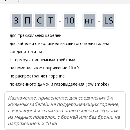
3
П
С
Т
-
10
нг
-
LS
для трёхжильных кабелей
для кабелей с изоляцией из сшитого полиэтилена
соединительная
с термоусаживаемыми трубками
на номинальное напряжение 10 кВ
не распространяет горение
пониженного дымо- и газовыделения (low smoke)
Назначение, применение: для соединения 3-х
жильных кабелей, не поддерживающих горение,
с изоляцией из сшитого полиэтилена и экраном
из медных проволок, с броней или без брони, на
напряжение 6 и 10 кВ