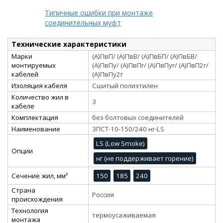
Типичные ошибки при монтаже
соединительных муфт
Технические характеристики
Марки
(А)ПвП/ (А)ПвВ/ (А)ПвБП/ (А)ПвБВ/
монтируемых
(А)ПвПу/ (А)ПвПг/ (А)ПвПуг/ (А)ПвП2г/
кабелей
(А)ПвПу2г
Изоляция кабеля
Сшитый полиэтилен
Количество жил в
3
кабеле
Комплектация
без болтовых соединителей
Наименование
3ПСТ-10-150/240 нг-LS
LS (Low Smoke)
Опции
нг (не поддерживает горение)
Сечение жил, мм²
150
185
240
Страна
Россия
происхождения
Технология
термоусаживаемая
монтажа