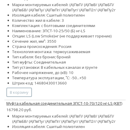
Марки монтируемых кабелей: (А)ПвП/ (А)ПвВ/ (А)ПвБП/
(А)ПвБВ/ (А)ПвПу/ (А)ПвПг/ (А)ПвПуг/ (А)ПвП2г/ (А)ПвПу2г
Изоляция кабеля: Сшитый полиэтилен
Количество жил в кабеле: 3
Комплектация: с болтовыми соединителями
Наименование: 3ПСТ-10-25/50 (Б) нг-LS
Опции:
LS (Low Smoke)
нг (не поддерживает горение)
Сечение жил, мм²:
35
50
Страна происхождения: Россия
Технология монтажа: термоусаживаемая
Тип кабеля:
без брони
с броней
Тип муфты: Соединительная
Тип установки: В кабельных каналах и грунте
Рабочее напряжение, до (кВ): 10
Температура эксплуатации, ˚С: -50...+50
Штрих-код: 14680430013660
В корзину
Муфта кабельная соединительная 3ПСТ-10-70/120 нг-LS (КВТ)
16798.20 руб.
Марки монтируемых кабелей: (А)ПвП/ (А)ПвВ/ (А)ПвБП/
(А)ПвБВ/ (А)ПвПу/ (А)ПвПг/ (А)ПвПуг/ (А)ПвП2г/ (А)ПвПу2г
Изоляция кабеля: Сшитый полиэтилен