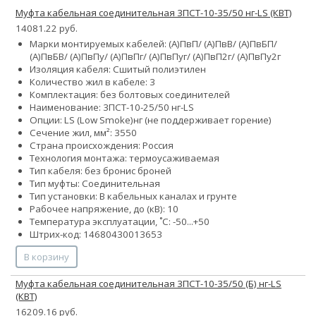
Муфта кабельная соединительная 3ПСТ-10-35/50 нг-LS (КВТ)
14081.22 руб.
Марки монтируемых кабелей: (А)ПвП/ (А)ПвВ/ (А)ПвБП/
(А)ПвБВ/ (А)ПвПу/ (А)ПвПг/ (А)ПвПуг/ (А)ПвП2г/ (А)ПвПу2г
Изоляция кабеля: Сшитый полиэтилен
Количество жил в кабеле: 3
Комплектация: без болтовых соединителей
Наименование: 3ПСТ-10-25/50 нг-LS
Опции:
LS (Low Smoke)
нг (не поддерживает горение)
Сечение жил, мм²:
35
50
Страна происхождения: Россия
Технология монтажа: термоусаживаемая
Тип кабеля:
без брони
с броней
Тип муфты: Соединительная
Тип установки: В кабельных каналах и грунте
Рабочее напряжение, до (кВ): 10
Температура эксплуатации, ˚С: -50...+50
Штрих-код: 14680430013653
В корзину
Муфта кабельная соединительная 3ПСТ-10-35/50 (Б) нг-LS
(КВТ)
16209.16 руб.