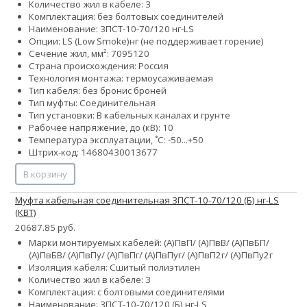
Количество жил в кабеле: 3
Комплектация: без болтовых соединителей
Наименование: 3ПСТ-10-70/120 нг-LS
Опции:
LS (Low Smoke)
нг (не поддерживает горение)
Сечение жил, мм²:
70
95
120
Страна происхождения: Россия
Технология монтажа: термоусаживаемая
Тип кабеля:
без брони
с броней
Тип муфты: Соединительная
Тип установки: В кабельных каналах и грунте
Рабочее напряжение, до (кВ): 10
Температура эксплуатации, ˚С: -50...+50
Штрих-код: 14680430013677
В корзину
Муфта кабельная соединительная 3ПСТ-10-70/120 (Б) нг-LS
(КВТ)
20687.85 руб.
Марки монтируемых кабелей: (А)ПвП/ (А)ПвВ/ (А)ПвБП/
(А)ПвБВ/ (А)ПвПу/ (А)ПвПг/ (А)ПвПуг/ (А)ПвП2г/ (А)ПвПу2г
Изоляция кабеля: Сшитый полиэтилен
Количество жил в кабеле: 3
Комплектация: с болтовыми соединителями
Наименование: 3ПСТ-10-70/120 (Б) нг-LS