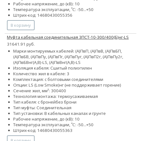
Рабочее напряжение, до (кВ): 10
Температура эксплуатации, ˚С: -50...+50
Штрих-код: 14680430055356
В корзину
Муфта кабельная соединительная 3ПСТ-10-300/400(Б)нг-LS
31641.91 руб.
Марки монтируемых кабелей: (А)ПвП, (А)ПвВ, (А)ПвБП,
(А)ПвБВ, (А)ПвПу, (А)ПвПг, (А)ПвПуг, (А)ПвП2г, (А)ПвПу2г,
(А)ПвБВнг(А,В)-LS, (А)ПвВнг(А,В)-LS
Изоляция кабеля: Сшитый полиэтилен
Количество жил в кабеле: 3
Комплектация: с болтовыми соединителями
Опции:
LS (Low Smoke)
нг (не поддерживает горение)
Сечение жил, мм²:
300
400
Технология монтажа: термоусаживаемая
Тип кабеля:
с броней
без брони
Тип муфты: Соединительная
Тип установки: В кабельных каналах и грунте
Рабочее напряжение, до (кВ): 10
Температура эксплуатации, ˚С: -50...+50
Штрих-код: 14680430055363
В корзину