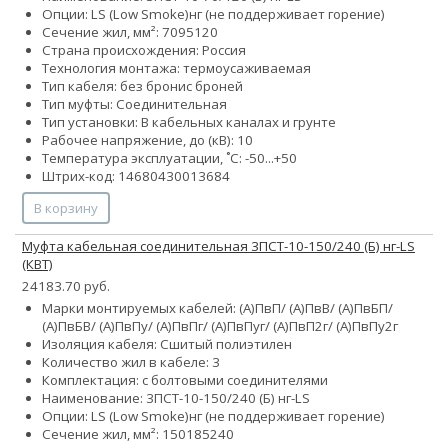
Опции:
LS (Low Smoke)
нг (не поддерживает горение)
Сечение жил, мм²:
70
95
120
Страна происхождения: Россия
Технология монтажа: термоусаживаемая
Тип кабеля:
без брони
с броней
Тип муфты: Соединительная
Тип установки: В кабельных каналах и грунте
Рабочее напряжение, до (кВ): 10
Температура эксплуатации, ˚С: -50...+50
Штрих-код: 14680430013684
В корзину
Муфта кабельная соединительная 3ПСТ-10-150/240 (Б) нг-LS
(КВТ)
24183.70 руб.
Марки монтируемых кабелей: (А)ПвП/ (А)ПвВ/ (А)ПвБП/
(А)ПвБВ/ (А)ПвПу/ (А)ПвПг/ (А)ПвПуг/ (А)ПвП2г/ (А)ПвПу2г
Изоляция кабеля: Сшитый полиэтилен
Количество жил в кабеле: 3
Комплектация: с болтовыми соединителями
Наименование: 3ПСТ-10-150/240 (Б) нг-LS
Опции:
LS (Low Smoke)
нг (не поддерживает горение)
Сечение жил, мм²:
150
185
240