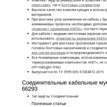
Комплект муфты универсален и позволяет и
опрессовку
, так и
болтовые соединители
Высокое качество комплектующих и использ
материалов
При монтаже узла заземления на кабель с бр
алюминиевых проволок необходимо дополни
«Комплект заземления КМПБ»
, соответству
Для кабеля с медным ленточным экраном не
использовать
«Комплекты заземления КМЛЭ
Инструмент для монтажа: пропановая горел
головок болтовых наконечников и соединит
для снятия изоляции
и полупроводникового э
Все полимерные композиции, использованны
термоусаживаемых компонентов «КВТ», не с
(HF=Halogen Free)
Выпускается по ТУ 3599-005-97284872-2015
Соединительные кабельные му
66293
Тип муфты: Соединительная
Полезные статьи