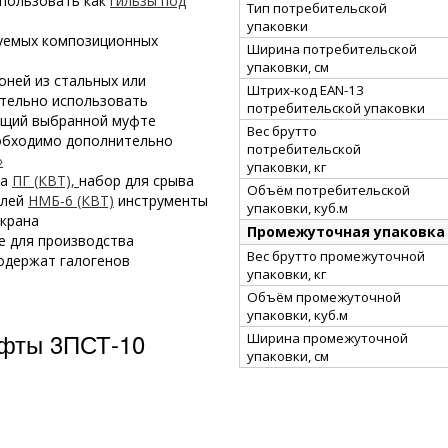
спользовать как
гильзы под
Тип потребительской
упаковки
уемых композиционных
Ширина потребительской
упаковки, см
оней из стальных или
Штрих-код EAN-13
тельно использовать
потребительской упаковки
ющий выбранной муфте
Вес брутто
обходимо дополнительно
потребительской
»
упаковки, кг
ка
ПГ (КВТ),
набор для срыва
Объём потребительской
елей
НМБ-6 (КВТ)
инструменты
упаковки, куб.м
крана
Промежуточная упаковка
е для производства
Вес брутто промежуточной
одержат галогенов
упаковки, кг
Объём промежуточной
упаковки, куб.м
фты 3ПСТ-10
Ширина промежуточной
упаковки, см