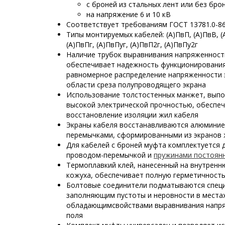
с броней из стальных лент или без бро
на напряжение 6 и 10 кВ
Соответствует требованиям ГОСТ 13781.0-8
Типы монтируемых кабелей: (А)ПвП, (А)ПвВ, (
(А)ПвПг, (А)ПвПуг, (А)ПвП2г, (А)ПвПу2г
Наличие трубок выравнивания напряженност
обеспечивает надежность функционировани
равномерное распределение напряженности 
области среза полупроводящего экрана
Использование толстостенных манжет, выпо
высокой электрической прочностью, обеспе
восстановление изоляции жил кабеля
Экраны кабеля восстанавливаются алюминие
перемычками, сформированными из экранов 
Для кабелей с броней муфта комплектуется
проводом-перемычкой и
пружинами постоян
Термоплавкий клей, нанесенный на внутрен
кожуха, обеспечивает полную герметичност
Болтовые соединители подматываются спец
заполняющим пустоты и неровности в местах
обладающимсвойствами выравнивания напря
поля