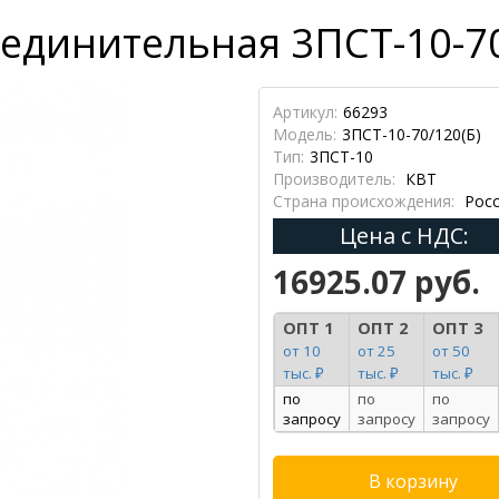
единительная 3ПСТ-10-70/
Артикул:
66293
Модель:
3ПСТ-10-70/120(Б)
Тип:
3ПСТ-10
Производитель:
КВТ
Страна происхождения:
Росс
Цена с НДС:
16925.07 руб.
ОПТ 1
ОПТ 2
ОПТ 3
от 10
от 25
от 50
тыс. ₽
тыс. ₽
тыс. ₽
по
по
по
запросу
запросу
запросу