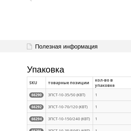
Полезная информация
Упаковка
кол-во в
SKU
товарные позиции
упаковке
3ПСТ-10-35/50 (КВТ)
1
66290
3ПСТ-10-70/120 (КВТ)
1
66292
3ПСТ-10-150/240 (КВТ)
1
66294
3ПСТ-10-35/50(Б) (КВТ)
1
66291