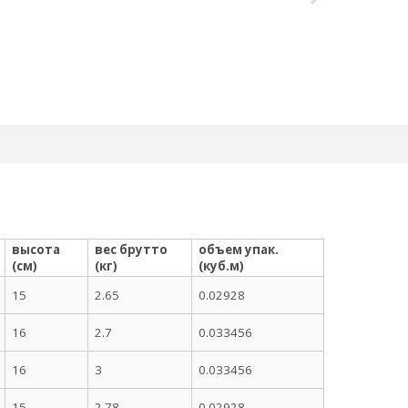
высота
вес брутто
объем упак.
(см)
(кг)
(куб.м)
15
2.65
0.02928
16
2.7
0.033456
16
3
0.033456
15
2.78
0.02928