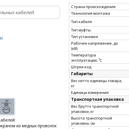
Страна происхождения
ильных кабелей
Технология монтажа
Тип кабеля
Тип муфты
Тип установки
ты
Рабочее напряжение, до
(кВ)
Температура
эксплуатации, ˚С
Штрих-код
Габариты
Вес нетто единицы товара,
кг
Единица измерения
Транспортная упаковка
Вес брутто транспортной
упаковки, кг
Высота транспортной
кабелей:
упаковки, см
 экраном из медных проволок