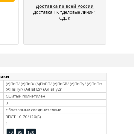
Доставка по всей России
Доставка ТК "Деловые Линии",
СДЭК
тики
(А)ПвП/ (А)ПвВ/ (А)ПвБП/ (А)ПвБВ/ (А)ПвПу/ (А)ПвПг/
(А)ПвПуг/ (А)ПвП2г/ (А)ПвПу2г
Сшитый полиэтилен
3
с болтовыми соединителями
3ПСТ-10-70/120(Б)
1
70
95
120