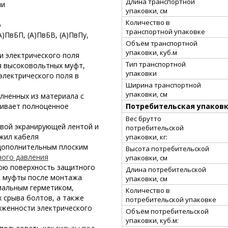
Длина транспортной
ни
упаковки, см
Количество в
6
транспортной упаковке
А)ПвБП, (А)ПвБВ, (А)ПвПу,
Объём транспортной
упаковки, куб.м
и электрического поля
Тип транспортной
я высоковольтных муфт,
упаковки
электрического поля в
Ширина транспортной
упаковки, см
лненных из материала с
Потребительская упаков
чивает полноценное
Вес брутто
вой экранирующей лентой и
потребительской
жил кабеля
упаковки, кг:
 дополнительным плоским
Высота потребительской
ного давления
упаковки, см
нюю поверхность защитного
Длина потребительской
ь муфты после монтажа
упаковки, см
иальным герметиком,
Количество в
 срыва болтов, а также
потребительской упаковке
женности электрического
Объём потребительской
упаковки, куб.м: