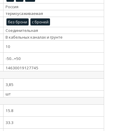
Россия
термоусаживаемая
без брони
с броней
Соединительная
В кабельных каналах и грунте
10
-50...+50
14630019127745
3,85
шт
15.8
33.3