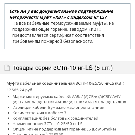
Есть ли у вас документальное подтверждение
негорючести муфт «КВТ» с индексом нг LS?
На все кабельные термоусаживаемые муфты, не
поддерживающие горение, заводом «КВТ»
предоставляется сертификат соответствия
требованиям пожарной безопасности.
Товары серии 3СТп-10 нг-LS (5 шт.)
Муфта кабельная соединительная 3СТп-10-25/50 нг-LS (КВТ)
12565.24 руб.
Марки монтируемых кабелей: ААБл/ (А)СБл/ (А)СБГ/ ААГ/
(А)СГ/ ААБв/ (А)СБШв/ ААШв/ (А)СШв/ ААБ2лШв/ (А)СБ2лШв
Изоляция кабеля: Бумажно маслопропитанная
Количество жил в кабеле: 3
Комплектация: без болтовых соединителей
Наименование: 3СТп-10-25/50 нг-LS
Опции:
нг (не поддерживает горение)
LS (Low Smoke)
Сечение жил, мм²:
25
35
50