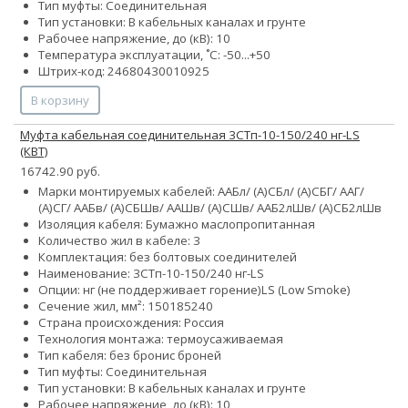
Тип муфты: Соединительная
Тип установки: В кабельных каналах и грунте
Рабочее напряжение, до (кВ): 10
Температура эксплуатации, ˚С: -50...+50
Штрих-код: 24680430010925
В корзину
Муфта кабельная соединительная 3СТп-10-150/240 нг-LS
(КВТ)
16742.90 руб.
Марки монтируемых кабелей: ААБл/ (А)СБл/ (А)СБГ/ ААГ/
(А)СГ/ ААБв/ (А)СБШв/ ААШв/ (А)СШв/ ААБ2лШв/ (А)СБ2лШв
Изоляция кабеля: Бумажно маслопропитанная
Количество жил в кабеле: 3
Комплектация: без болтовых соединителей
Наименование: 3СТп-10-150/240 нг-LS
Опции:
нг (не поддерживает горение)
LS (Low Smoke)
Сечение жил, мм²:
150
185
240
Страна происхождения: Россия
Технология монтажа: термоусаживаемая
Тип кабеля:
без брони
с броней
Тип муфты: Соединительная
Тип установки: В кабельных каналах и грунте
Рабочее напряжение, до (кВ): 10