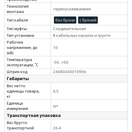
Технология
термоусаживаемая
монтажа
Тип кабеля
без брони
с броней
Тип муфты
Соединительная
Тип установки
В кабельных каналах и грунте
Рабочее
напряжение, до
10
(кВ)
Температура
-50...+50
эксплуатации, ˚С
Штрих-код
24680430010956
Габариты
Вес нетто
единицы товара,
6,5
кг
Единица
шт
измерения
Транспортная упаковка
Вес брутто
транспортной
26.4