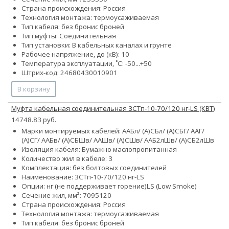
Страна происхождения: Россия
Технология монтажа: термоусаживаемая
Тип кабеля:
без брони
с броней
Тип муфты: Соединительная
Тип установки: В кабельных каналах и грунте
Рабочее напряжение, до (кВ): 10
Температура эксплуатации, ˚С: -50...+50
Штрих-код: 24680430010901
В корзину
Муфта кабельная соединительная 3СТп-10-70/120 нг-LS (КВТ)
14748.83 руб.
Марки монтируемых кабелей: ААБл/ (А)СБл/ (А)СБГ/ ААГ/
(А)СГ/ ААБв/ (А)СБШв/ ААШв/ (А)СШв/ ААБ2лШв/ (А)СБ2лШв
Изоляция кабеля: Бумажно маслопропитанная
Количество жил в кабеле: 3
Комплектация: без болтовых соединителей
Наименование: 3СТп-10-70/120 нг-LS
Опции:
нг (не поддерживает горение)
LS (Low Smoke)
Сечение жил, мм²:
70
95
120
Страна происхождения: Россия
Технология монтажа: термоусаживаемая
Тип кабеля:
без брони
с броней