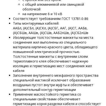
с общей алюминиевой или свинцовой
оболочкой
на напряжение 6 и 10 кВ
Соответствует требованиям ГОСТ 13781.0-86
Типы монтируемых кабелей:
ААБл, (А)СБл, (А)СКл, (А)СБГ, ААГ, (А)СГ, ААБв,
(А)СБШв, ААШв, (А)СШв, ААБ2лШв, (А)СБ2лШв
Изолирующие толстостенные манжеты на места
соединения жил выполнены из специального
материала кирпично-красного цвета, обладающего
повышенной электрической прочностью.
Толстостенные манжеты с внутренним слоем
термоплавкого клея обеспечивают надежную
изоляцию и герметизацию мест соединения жил
кабеля
Заполнение внутреннего межфазного пространства
специальной мастикой исключает образование
воздушных пустот внутри муфты и обеспечивает
дополнительный контур герметизации
Применение маслостойкого герметика со
специальными свойствами обеспечивает
герметизацию корня разделки кабеля и способствует