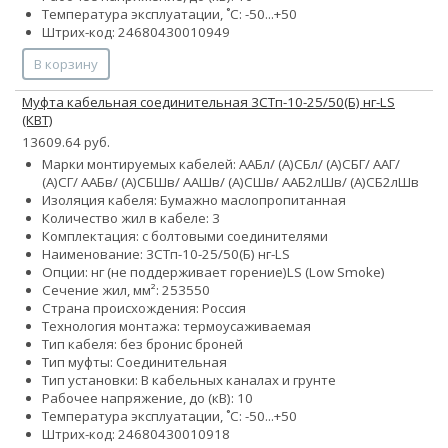
Температура эксплуатации, ˚С: -50...+50
Штрих-код: 24680430010949
В корзину
Муфта кабельная соединительная 3СТп-10-25/50(Б) нг-LS
(КВТ)
13609.64 руб.
Марки монтируемых кабелей: ААБл/ (А)СБл/ (А)СБГ/ ААГ/
(А)СГ/ ААБв/ (А)СБШв/ ААШв/ (А)СШв/ ААБ2лШв/ (А)СБ2лШв
Изоляция кабеля: Бумажно маслопропитанная
Количество жил в кабеле: 3
Комплектация: с болтовыми соединителями
Наименование: 3СТп-10-25/50(Б) нг-LS
Опции:
нг (не поддерживает горение)
LS (Low Smoke)
Сечение жил, мм²:
25
35
50
Страна происхождения: Россия
Технология монтажа: термоусаживаемая
Тип кабеля:
без брони
с броней
Тип муфты: Соединительная
Тип установки: В кабельных каналах и грунте
Рабочее напряжение, до (кВ): 10
Температура эксплуатации, ˚С: -50...+50
Штрих-код: 24680430010918