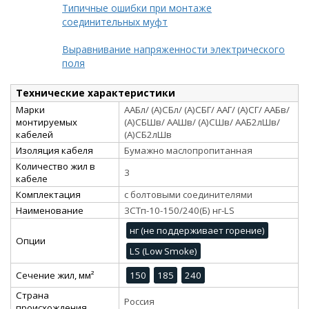
Типичные ошибки при монтаже
соединительных муфт
Выравнивание напряженности электрического
поля
Технические характеристики
Марки
ААБл/ (А)СБл/ (А)СБГ/ ААГ/ (А)СГ/ ААБв/
монтируемых
(А)СБШв/ ААШв/ (А)СШв/ ААБ2лШв/
кабелей
(А)СБ2лШв
Изоляция кабеля
Бумажно маслопропитанная
Количество жил в
3
кабеле
Комплектация
с болтовыми соединителями
Наименование
3СТп-10-150/240(Б) нг-LS
нг (не поддерживает горение)
Опции
LS (Low Smoke)
Сечение жил, мм²
150
185
240
Страна
Россия
происхождения