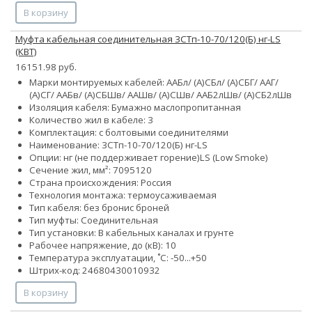
В корзину
Муфта кабельная соединительная 3СТп-10-70/120(Б) нг-LS
(КВТ)
16151.98 руб.
Марки монтируемых кабелей: ААБл/ (А)СБл/ (А)СБГ/ ААГ/
(А)СГ/ ААБв/ (А)СБШв/ ААШв/ (А)СШв/ ААБ2лШв/ (А)СБ2лШв
Изоляция кабеля: Бумажно маслопропитанная
Количество жил в кабеле: 3
Комплектация: с болтовыми соединителями
Наименование: 3СТп-10-70/120(Б) нг-LS
Опции:
нг (не поддерживает горение)
LS (Low Smoke)
Сечение жил, мм²:
70
95
120
Страна происхождения: Россия
Технология монтажа: термоусаживаемая
Тип кабеля:
без брони
с броней
Тип муфты: Соединительная
Тип установки: В кабельных каналах и грунте
Рабочее напряжение, до (кВ): 10
Температура эксплуатации, ˚С: -50...+50
Штрих-код: 24680430010932
В корзину