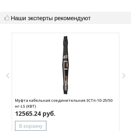
Наши эксперты рекомендуют
Муфта кабельная соединительная 3СТп-10-25/50
М
нг-LS (КВТ)
н
12565.24 руб.