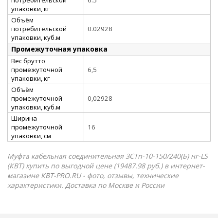
упаковки, кг
Объём
потребительской
0.02928
упаковки, куб.м
Промежуточная упаковка
Вес брутто
промежуточной
6,5
упаковки, кг
Объём
промежуточной
0,02928
упаковки, куб.м
Ширина
промежуточной
16
упаковки, см
Муфта кабельная соединительная 3СТп-10-150/240(Б) нг-LS
(КВТ) купить по выгодной цене (19487.98 руб.) в интернет-
магазине КВТ-PRO.RU - фото, отзывы, технические
характеристики. Доставка по Москве и России