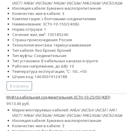
(А)СГ/ ААБв/ (А)СБШв/ ААШв/ (А)СШв/ ААБ2лШв/ (А)СБ2лШв
Изоляция кабеля: Бумажно маслопропитанная
Количество жил в кабеле: 3
Комплектация: с болтовыми соединителями
Наименование: 3СТп-10-150/240(Б)
Норма отгрузки: 1
Сечение жил, мм²:
150
185
240
Страна происхождения: Россия
Технология монтажа: термоусаживаемая
Тип кабеля:
без брони
с броней
Тип муфты: Соединительная
Тип установки: В кабельных каналах и грунте
Рабочее напряжение, до (кВ): 10
Температура эксплуатации, ˚С: -50...+50
Штрих-код: 14630019124188
В корзину
Муфта кабельная соединительная 3СТп-10-25/50 (КВТ)
9513.46 руб.
Марки монтируемых кабелей: ААБл/ (А)СБл/ (А)СБГ/ ААГ/
(А)СГ/ ААБв/ (А)СБШв/ ААШв/ (А)СШв/ ААБ2лШв/ (А)СБ2лШв
Изоляция кабеля: Бумажно маслопропитанная
Количество жил в кабеле: 3
Комплектация: без болтовых соединителей