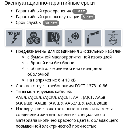
Эксплуатационно-гарантийные сроки
Гарантийный срок хранения
5 лет
Гарантийный срок эксплуатации
5 лет
Срок службы
30 лет
Предназначены для соединения 3-х жильных кабелей:
с бумажной маслопропитанной изоляцией
с броней или без брони
с общей алюминиевой или свинцовой
оболочкой
на напряжение 6 и 10 кВ
Соответствует требованиям ГОСТ 13781.0-86
Типы монтируемых кабелей:
ААБл, (А)СБл, (А)СКл, (А)СБГ, ААГ, (А)СГ, ААБв,
(А)СБШв, ААШв, (А)СШв, ААБ2лШв, (А)СБ2лШв
Изолирующие толстостенные манжеты на места
соединения жил выполнены из специального
материала кирпично-красного цвета, обладающего
повышенной электрической прочностью.