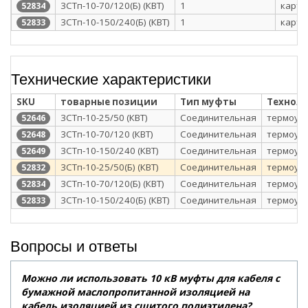
3СТп-10-70/120(Б) (КВТ)
1
карто
52834
3СТп-10-150/240(Б) (КВТ)
1
карто
52833
Технические характеристики
SKU
товарные позиции
Тип муфты
Технол
3СТп-10-25/50 (КВТ)
Соединительная
термоус
52646
3СТп-10-70/120 (КВТ)
Соединительная
термоус
52648
3СТп-10-150/240 (КВТ)
Соединительная
термоус
52649
3СТп-10-25/50(Б) (КВТ)
Соединительная
термоус
52832
3СТп-10-70/120(Б) (КВТ)
Соединительная
термоус
52834
3СТп-10-150/240(Б) (КВТ)
Соединительная
термоус
52833
Вопросы и ответы
Можно ли использовать 10 кВ муфты для кабеля с
бумажной маслопропитанной изоляцией на
кабель изоляцией из сшитого полиэтилена?