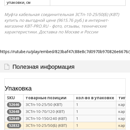
упаковки, см
Муфта кабельная соединительная 3СТп-10-25/50(Б) (КВТ)
купить по выгодной цене (9615.76 руб.) в интернет-
магазине КВТ-PRO.RU - фото, отзывы, технические
характеристики. Доставка по Москве и России
https://rutube.ru/play/embed/823baf47c88e8c7d0970b970826e6676/;
Полезная информация
Упаковка
SKU
товарные позиции
кол-во в упаковке
тип 
3СТп-10-25/50 (КВТ)
1
карто
52646
3СТп-10-70/120 (КВТ)
1
карто
52648
3СТп-10-150/240 (КВТ)
1
карто
52649
3СТп-10-25/50(Б) (КВТ)
1
карто
52832