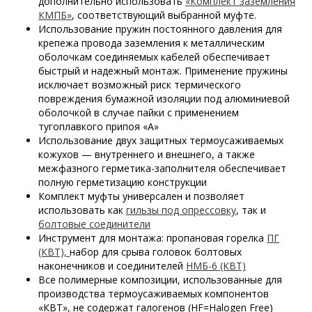
дополнительно использовать
«Комплект заземления
КМПБ»
, соответствующий выбранной муфте.
Использование пружин постоянного давления для
крепежа провода заземления к металлическим
оболочкам соединяемых кабелей обеспечивает
быстрый и надежный монтаж.
Применение
пружины
исключает возможный риск термического
повреждения бумажной изоляции под алюминиевой
оболочкой в случае пайки с применением
тугоплавкого припоя «А»
Использование двух защитных термоусаживаемых
кожухов — внутреннего и внешнего, а также
межфазного герметика-заполнителя обеспечивает
полную герметизацию конструкции
Комплект муфты универсален и позволяет
использовать как
гильзы под опрессовку
, так и
болтовые соединители
Инструмент для монтажа: пропановая горелка
ПГ
(КВТ),
набор для срыва головок болтовых
наконечников и соединителей
НМБ-6 (КВТ)
Все полимерные композиции, использованные для
производства термоусаживаемых компонентов
«КВТ», не содержат галогенов (HF=Halogen Free)