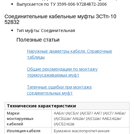
Выпускается по ТУ 3599-006-97284872-2006
Соединительные кабельные муфты 3СТп-10
52832
Тип муфты: Соединительная
Полезные статьи
Наружные диаметры кабеля. Справочные
таблицы
Общие рекомендации по монтажу
термоусаживаемых муфт
Типичные ошибки при монтаже
соединительных муфт
Технические характеристики
Марки
ААБл/ (А)СБл/ (А)СБГ/ ААГ/ (А)СГ/ ААБв/
монтируемых
(А)СБШв/ ААШв/ (А)СШв/ ААБ2лШв/
кабелей
(А)СБ2лШв
Изоляция кабеля
Бумажно маслопропитанная