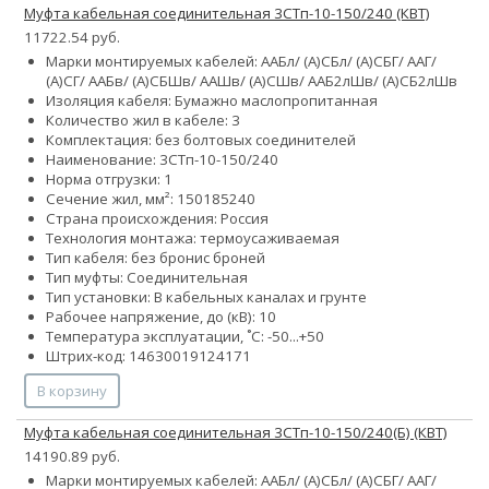
Муфта кабельная соединительная 3СТп-10-150/240 (КВТ)
11722.54 руб.
Марки монтируемых кабелей: ААБл/ (А)СБл/ (А)СБГ/ ААГ/
(А)СГ/ ААБв/ (А)СБШв/ ААШв/ (А)СШв/ ААБ2лШв/ (А)СБ2лШв
Изоляция кабеля: Бумажно маслопропитанная
Количество жил в кабеле: 3
Комплектация: без болтовых соединителей
Наименование: 3СТп-10-150/240
Норма отгрузки: 1
Сечение жил, мм²:
150
185
240
Страна происхождения: Россия
Технология монтажа: термоусаживаемая
Тип кабеля:
без брони
с броней
Тип муфты: Соединительная
Тип установки: В кабельных каналах и грунте
Рабочее напряжение, до (кВ): 10
Температура эксплуатации, ˚С: -50...+50
Штрих-код: 14630019124171
В корзину
Муфта кабельная соединительная 3СТп-10-150/240(Б) (КВТ)
14190.89 руб.
Марки монтируемых кабелей: ААБл/ (А)СБл/ (А)СБГ/ ААГ/