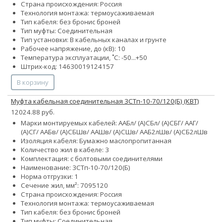
Страна происхождения: Россия
Технология монтажа: термоусаживаемая
Тип кабеля:
без брони
с броней
Тип муфты: Соединительная
Тип установки: В кабельных каналах и грунте
Рабочее напряжение, до (кВ): 10
Температура эксплуатации, ˚С: -50...+50
Штрих-код: 14630019124157
В корзину
Муфта кабельная соединительная 3СТп-10-70/120(Б) (КВТ)
12024.88 руб.
Марки монтируемых кабелей: ААБл/ (А)СБл/ (А)СБГ/ ААГ/
(А)СГ/ ААБв/ (А)СБШв/ ААШв/ (А)СШв/ ААБ2лШв/ (А)СБ2лШв
Изоляция кабеля: Бумажно маслопропитанная
Количество жил в кабеле: 3
Комплектация: с болтовыми соединителями
Наименование: 3СТп-10-70/120(Б)
Норма отгрузки: 1
Сечение жил, мм²:
70
95
120
Страна происхождения: Россия
Технология монтажа: термоусаживаемая
Тип кабеля:
без брони
с броней
Тип муфты: Соединительная