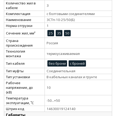
Количество жил в
3
кабеле
Комплектация
с болтовыми соединителями
Наименование
3СТп-10-25/50(Б)
Норма отгрузки
1
Сечение жил, мм²
25
35
50
Страна
Россия
происхождения
Технология
термоусаживаемая
монтажа
Тип кабеля
без брони
с броней
Тип муфты
Соединительная
Тип установки
В кабельных каналах и грунте
Рабочее
напряжение, до
10
(кВ)
Температура
-50...+50
эксплуатации, ˚С
Штрих-код
14630019124140
Габариты