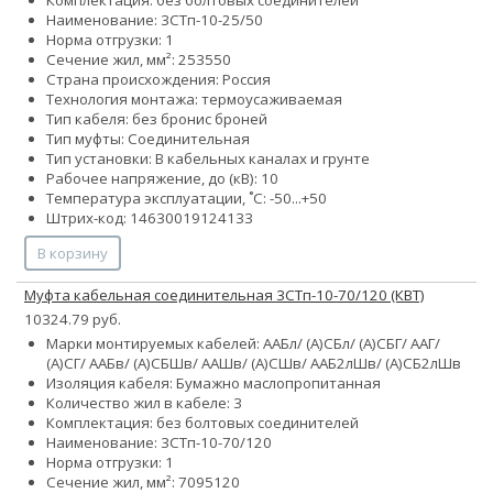
Наименование: 3СТп-10-25/50
Норма отгрузки: 1
Сечение жил, мм²:
25
35
50
Страна происхождения: Россия
Технология монтажа: термоусаживаемая
Тип кабеля:
без брони
с броней
Тип муфты: Соединительная
Тип установки: В кабельных каналах и грунте
Рабочее напряжение, до (кВ): 10
Температура эксплуатации, ˚С: -50...+50
Штрих-код: 14630019124133
В корзину
Муфта кабельная соединительная 3СТп-10-70/120 (КВТ)
10324.79 руб.
Марки монтируемых кабелей: ААБл/ (А)СБл/ (А)СБГ/ ААГ/
(А)СГ/ ААБв/ (А)СБШв/ ААШв/ (А)СШв/ ААБ2лШв/ (А)СБ2лШв
Изоляция кабеля: Бумажно маслопропитанная
Количество жил в кабеле: 3
Комплектация: без болтовых соединителей
Наименование: 3СТп-10-70/120
Норма отгрузки: 1
Сечение жил, мм²:
70
95
120