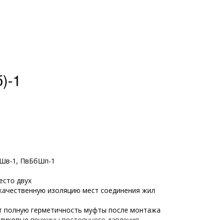
)-1
бШв-1, ПвБбШп-1
есто двух
качественную изоляцию мест соединения жил
ет полную герметичность муфты после монтажа
роликовые
пружины постоянного давления
,