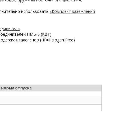
олнительно использовать
«Комплект заземления
единители
 соединителей
НМБ-6
(КВТ)
одержат галогенов (HF=Halogen Free)
 норма отпуска