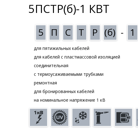
5ПСТР(б)-1 КВТ
5
П
С
Т
Р
(б)
-
1
для пятижильных кабелей
для кабелей с пластмассовой изоляцией
соединительная
с термоусаживаемыми трубками
ремонтная
для бронированных кабелей
на номинальное напряжение 1 кВ