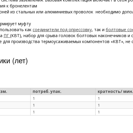
ния к бронелентам
броней из стальных или алюминиевых проволок необходимо доп
армирует муфту
спользовать как
соединители под опрессовку
, так и
болтовые со
ка
ПГ
(КВТ), набор для срыва головок болтовых наконечников и
 для производства термоусаживаемых компонентов «КВТ», не с
ки (лет)
изм.
потреб. упак.
кратность/ мин.
1
1
1
1
1
1