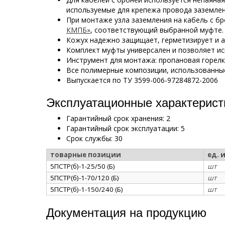
используемые для крепежа провода заземле
При монтаже узла заземления на кабель с 
КМПБ»
, соответствующий выбранной муфте.
Кожух надежно защищает, герметизирует и 
Комплект муфты универсален и позволяет и
Инструмент для монтажа: пропановая горел
Все полимерные композиции, использованные
Выпускается по ТУ 3599-006-97284872-2006
Эксплуатационные характеристи
Гарантийный срок хранения: 2
Гарантийный срок эксплуатации: 5
Срок службы: 30
товарные позиции
ед. 
5ПСТР(б)-1-25/50 (Б)
шт
5ПСТР(б)-1-70/120 (Б)
шт
5ПСТР(б)-1-150/240 (Б)
шт
Документация на продукцию