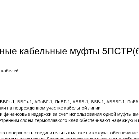
ные кабельные муфты 5ПСТР(б
 кабелей:
6
ВВГз-1, ВВГз-1, АПвВГ-1, ПвВГ-1, АВБВ-1, ВБВ-1, АВВБГ-1, ПвБ
вки на поврежденном участке кабельной линии
и финансовые издержки за счет использования одной муфты вм
тренним слоем термоплавкого клея обеспечивают надежную и 
нюю поверхность соединительных манжет и кожуха, обеспечива
я система заземления. Базовая комплектация включает в себя 