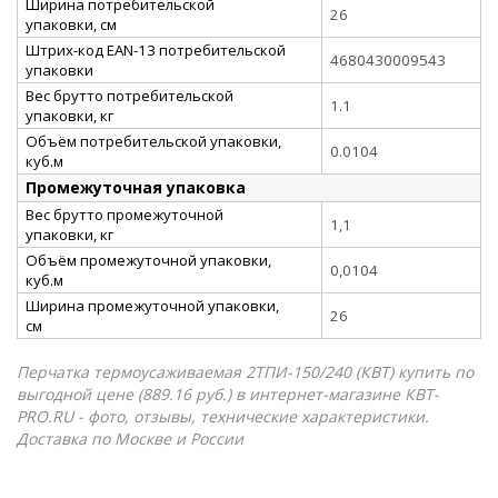
Ширина потребительской
26
упаковки, см
Штрих-код EAN-13 потребительской
4680430009543
упаковки
Вес брутто потребительской
1.1
упаковки, кг
Объём потребительской упаковки,
0.0104
куб.м
Промежуточная упаковка
Вес брутто промежуточной
1,1
упаковки, кг
Объём промежуточной упаковки,
0,0104
куб.м
Ширина промежуточной упаковки,
26
см
Перчатка термоусаживаемая 2ТПИ-150/240 (КВТ) купить по
выгодной цене (889.16 руб.) в интернет-магазине КВТ-
PRO.RU - фото, отзывы, технические характеристики.
Доставка по Москве и России