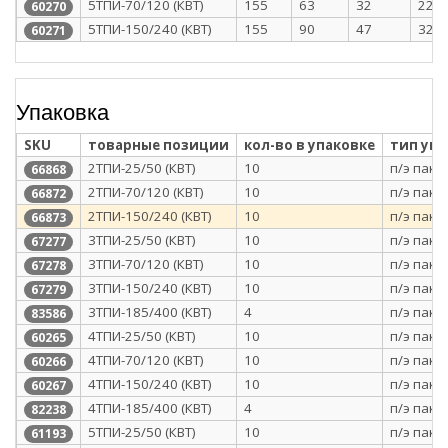
5ТПИ-70/120 (КВТ)
155
63
32
22
60270
5ТПИ-150/240 (КВТ)
155
90
47
32.5
60271
Упаковка
SKU
товарные позиции
кол-во в упаковке
тип уп
2ТПИ-25/50 (КВТ)
10
п/э паке
66868
2ТПИ-70/120 (КВТ)
10
п/э паке
66872
2ТПИ-150/240 (КВТ)
10
п/э паке
66873
3ТПИ-25/50 (КВТ)
10
п/э паке
67277
3ТПИ-70/120 (КВТ)
10
п/э паке
67278
3ТПИ-150/240 (КВТ)
10
п/э паке
67279
3ТПИ-185/400 (КВТ)
4
п/э паке
83586
4ТПИ-25/50 (КВТ)
10
п/э паке
60265
4ТПИ-70/120 (КВТ)
10
п/э паке
60266
4ТПИ-150/240 (КВТ)
10
п/э паке
60267
4ТПИ-185/400 (КВТ)
4
п/э паке
82238
5ТПИ-25/50 (КВТ)
10
п/э паке
61193