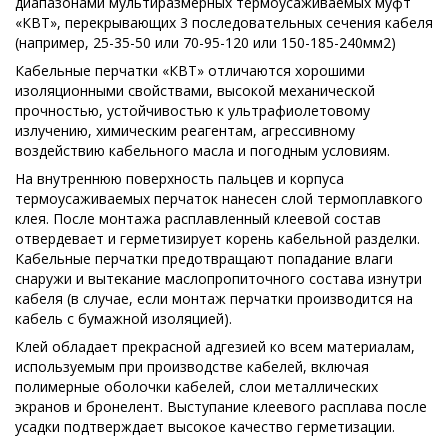
диапазонами мультиразмерных термоусаживаемых муфт
«КВТ», перекрывающих 3 последовательных сечения кабеля
(например, 25-35-50 или 70-95-120 или 150-185-240мм2)
Кабельные перчатки «КВТ» отличаются хорошими
изоляционными свойствами, высокой механической
прочностью, устойчивостью к ультрафиолетовому
излучению, химическим реагентам, агрессивному
воздействию кабельного масла и погодным условиям.
На внутреннюю поверхность пальцев и корпуса
термоусаживаемых перчаток нанесен слой термоплавкого
клея. После монтажа расплавленный клеевой состав
отвердевает и герметизирует корень кабельной разделки.
Кабельные перчатки предотвращают попадание влаги
снаружи и вытекание маслопропиточного состава изнутри
кабеля (в случае, если монтаж перчатки производится на
кабель с бумажной изоляцией).
Клей обладает прекрасной адгезией ко всем материалам,
используемым при производстве кабелей, включая
полимерные оболочки кабелей, слои металлических
экранов и бронелент. Выступание клеевого расплава после
усадки подтверждает высокое качество герметизации.