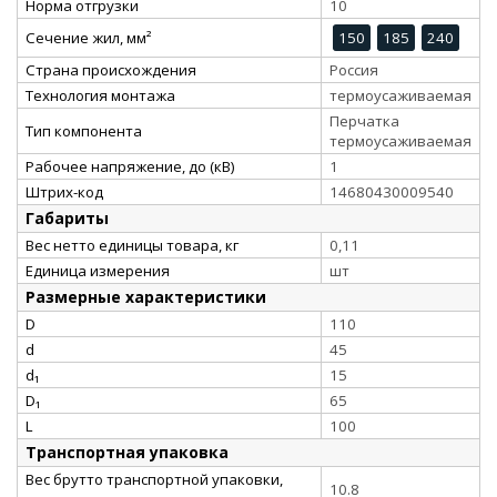
Норма отгрузки
10
Сечение жил, мм²
150
185
240
Страна происхождения
Россия
Технология монтажа
термоусаживаемая
Перчатка
Тип компонента
термоусаживаемая
Рабочее напряжение, до (кВ)
1
Штрих-код
14680430009540
Габариты
Вес нетто единицы товара, кг
0,11
Единица измерения
шт
Размерные характеристики
D
110
d
45
d₁
15
D₁
65
L
100
Транспортная упаковка
Вес брутто транспортной упаковки,
10.8