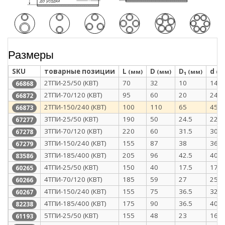
Размеры
SKU
товарные позиции
L
D
D₁
d
(мм)
(мм)
(мм)
(м
2ТПИ-25/50 (КВТ)
70
32
10
14
66868
2ТПИ-70/120 (КВТ)
95
60
20
24
66872
2ТПИ-150/240 (КВТ)
100
110
65
45
66873
3ТПИ-25/50 (КВТ)
190
50
24.5
22.5
67277
3ТПИ-70/120 (КВТ)
220
60
31.5
30
67278
3ТПИ-150/240 (КВТ)
155
87
38
36.5
67279
3ТПИ-185/400 (КВТ)
205
96
42.5
40
83586
4ТПИ-25/50 (КВТ)
150
40
17.5
17.5
60265
4ТПИ-70/120 (КВТ)
185
59
27
25.5
60266
4ТПИ-150/240 (КВТ)
155
75
36.5
32
60267
4ТПИ-185/400 (КВТ)
175
90
36.5
40
82238
5ТПИ-25/50 (КВТ)
155
48
23
16
61193