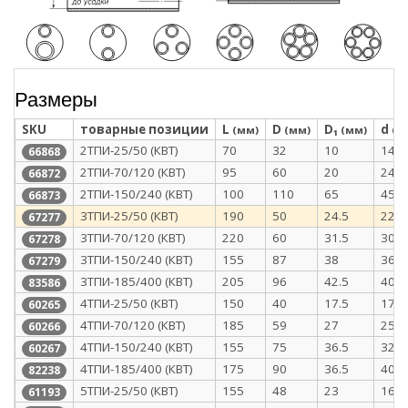
Размеры
SKU
товарные позиции
L
D
D₁
d
(мм)
(мм)
(мм)
(м
2ТПИ-25/50 (КВТ)
70
32
10
14
66868
2ТПИ-70/120 (КВТ)
95
60
20
24
66872
2ТПИ-150/240 (КВТ)
100
110
65
45
66873
3ТПИ-25/50 (КВТ)
190
50
24.5
22.5
67277
3ТПИ-70/120 (КВТ)
220
60
31.5
30
67278
3ТПИ-150/240 (КВТ)
155
87
38
36.5
67279
3ТПИ-185/400 (КВТ)
205
96
42.5
40
83586
4ТПИ-25/50 (КВТ)
150
40
17.5
17.5
60265
4ТПИ-70/120 (КВТ)
185
59
27
25.5
60266
4ТПИ-150/240 (КВТ)
155
75
36.5
32
60267
4ТПИ-185/400 (КВТ)
175
90
36.5
40
82238
5ТПИ-25/50 (КВТ)
155
48
23
16
61193