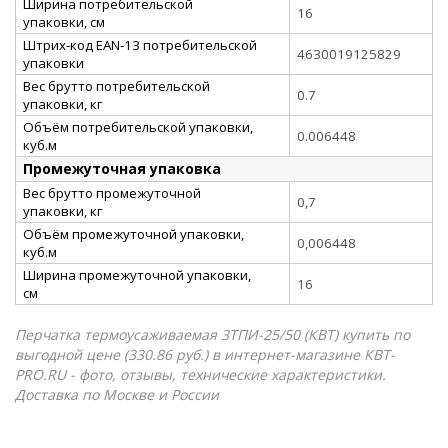
Ширина потребительской
16
упаковки, см
Штрих-код EAN-13 потребительской
4630019125829
упаковки
Вес брутто потребительской
0.7
упаковки, кг
Объём потребительской упаковки,
0.006448
куб.м
Промежуточная упаковка
Вес брутто промежуточной
0,7
упаковки, кг
Объём промежуточной упаковки,
0,006448
куб.м
Ширина промежуточной упаковки,
16
см
Перчатка термоусаживаемая 3ТПИ-25/50 (КВТ) купить по
выгодной цене (330.86 руб.) в интернет-магазине КВТ-
PRO.RU - фото, отзывы, технические характеристики.
Доставка по Москве и России