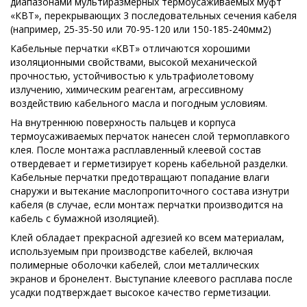
диапазонами мультиразмерных термоусаживаемых муфт
«КВТ», перекрывающих 3 последовательных сечения кабеля
(например, 25-35-50 или 70-95-120 или 150-185-240мм2)
Кабельные перчатки «КВТ» отличаются хорошими
изоляционными свойствами, высокой механической
прочностью, устойчивостью к ультрафиолетовому
излучению, химическим реагентам, агрессивному
воздействию кабельного масла и погодным условиям.
На внутреннюю поверхность пальцев и корпуса
термоусаживаемых перчаток нанесен слой термоплавкого
клея. После монтажа расплавленный клеевой состав
отвердевает и герметизирует корень кабельной разделки.
Кабельные перчатки предотвращают попадание влаги
снаружи и вытекание маслопропиточного состава изнутри
кабеля (в случае, если монтаж перчатки производится на
кабель с бумажной изоляцией).
Клей обладает прекрасной адгезией ко всем материалам,
используемым при производстве кабелей, включая
полимерные оболочки кабелей, слои металлических
экранов и бронелент. Выступание клеевого расплава после
усадки подтверждает высокое качество герметизации.