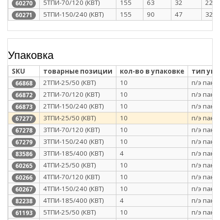
5ТПИ-70/120 (КВТ)
155
63
32
22
60270
5ТПИ-150/240 (КВТ)
155
90
47
32.5
60271
Упаковка
SKU
товарные позиции
кол-во в упаковке
тип уп
2ТПИ-25/50 (КВТ)
10
п/э паке
66868
2ТПИ-70/120 (КВТ)
10
п/э паке
66872
2ТПИ-150/240 (КВТ)
10
п/э паке
66873
3ТПИ-25/50 (КВТ)
10
п/э паке
67277
3ТПИ-70/120 (КВТ)
10
п/э паке
67278
3ТПИ-150/240 (КВТ)
10
п/э паке
67279
3ТПИ-185/400 (КВТ)
4
п/э паке
83586
4ТПИ-25/50 (КВТ)
10
п/э паке
60265
4ТПИ-70/120 (КВТ)
10
п/э паке
60266
4ТПИ-150/240 (КВТ)
10
п/э паке
60267
4ТПИ-185/400 (КВТ)
4
п/э паке
82238
5ТПИ-25/50 (КВТ)
10
п/э паке
61193