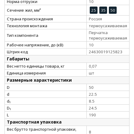
Норма отгрузки
10
Сечение жил, мм²
25
35
50
Страна происхождения
Россия
Технология монтажа
термоусаживаемая
Перчатка
Тип компонента
термоусаживаемая
Рабочее напряжение, до (кВ)
10
Штрих-код
24630019125823
Габариты
Вес нетто единицы товара, кг
0,07
Единица измерения
шт
Размерные характеристики
D
50
d
22.5
d₁
8.5
D₁
24.5
L
190
Транспортная упаковка
Вес брутто транспортной упаковки,
8