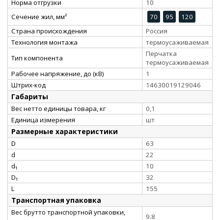
Норма отгрузки
10
Сечение жил, мм²
70
95
120
Страна происхождения
Россия
Технология монтажа
термоусаживаемая
Перчатка
Тип компонента
термоусаживаемая
Рабочее напряжение, до (кВ)
1
Штрих-код
14630019129046
Габариты
Вес нетто единицы товара, кг
0,1
Единица измерения
шт
Размерные характеристики
D
63
d
22
d₁
10
D₁
32
L
155
Транспортная упаковка
Вес брутто транспортной упаковки,
9.8