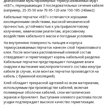
диапазонами мультиразмерных термоусаживаемых муфт
«КВТ», перекрывающих 3 последовательных сечения кабеля
(например, 25-35-50 или 70-95-120 или 150-185-240мм2)
Кабельные перчатки «КВТ» отличаются хорошими
изоляционными свойствами, высокой механической
прочностью, устойчивостью к ультрафиолетовому
излучению, химическим реагентам, агрессивному
воздействию кабельного масла и погодным условиям.
На внутреннюю поверхность пальцев и корпуса
термоусаживаемых перчаток нанесен слой термоплавкого
клея. После монтажа расплавленный клеевой состав
отвердевает и герметизирует корень кабельной разделки.
Кабельные перчатки предотвращают попадание влаги
снаружи и вытекание маслопропиточного состава изнутри
кабеля (в случае, если монтаж перчатки производится на
кабель с бумажной изоляцией).
Клей обладает прекрасной адгезией ко всем материалам,
используемым при производстве кабелей, включая
полимерные оболочки кабелей, слои металлических
экранов и бронелент. Выступание клеевого расплава после
усадки подтверждает высокое качество герметизации.