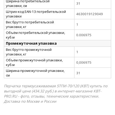
Ширина потребительской
31
упаковки, см
Штрих-код EAN-13 потребительской
4630019129049
упаковки
Вес брутто потребительской
1
упаковки, кг
Объём потребительской упаковки,
0.006975
куб.м
Промежуточная упаковка
Вес брутто промежуточной
1
упаковки, кг
Объём промежуточной упаковки,
0,006975
куб.м
Ширина промежуточной упаковки,
31
см
Перчатка термоусаживаемая 5ТПИ-70/120 (КВТ) купить по
выгодной цене (434.32 руб.) в интернет-магазине КВТ-
PRO.RU - фото, отзывы, технические характеристики.
Доставка по Москве и России