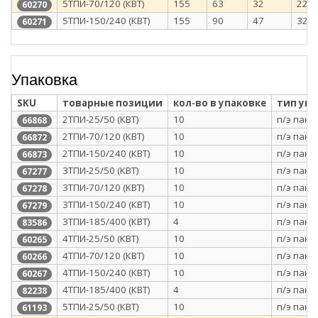
5ТПИ-70/120 (КВТ)
155
63
32
22
60270
5ТПИ-150/240 (КВТ)
155
90
47
32.5
60271
Упаковка
SKU
товарные позиции
кол-во в упаковке
тип уп
2ТПИ-25/50 (КВТ)
10
п/э паке
66868
2ТПИ-70/120 (КВТ)
10
п/э паке
66872
2ТПИ-150/240 (КВТ)
10
п/э паке
66873
3ТПИ-25/50 (КВТ)
10
п/э паке
67277
3ТПИ-70/120 (КВТ)
10
п/э паке
67278
3ТПИ-150/240 (КВТ)
10
п/э паке
67279
3ТПИ-185/400 (КВТ)
4
п/э паке
83586
4ТПИ-25/50 (КВТ)
10
п/э паке
60265
4ТПИ-70/120 (КВТ)
10
п/э паке
60266
4ТПИ-150/240 (КВТ)
10
п/э паке
60267
4ТПИ-185/400 (КВТ)
4
п/э паке
82238
5ТПИ-25/50 (КВТ)
10
п/э паке
61193