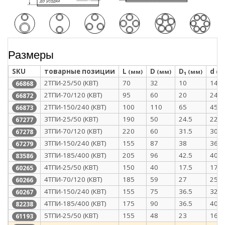
Размеры
SKU
товарные позиции
L
D
D₁
d
(мм)
(мм)
(мм)
(м
2ТПИ-25/50 (КВТ)
70
32
10
14
66868
2ТПИ-70/120 (КВТ)
95
60
20
24
66872
2ТПИ-150/240 (КВТ)
100
110
65
45
66873
3ТПИ-25/50 (КВТ)
190
50
24.5
22.5
67277
3ТПИ-70/120 (КВТ)
220
60
31.5
30
67278
3ТПИ-150/240 (КВТ)
155
87
38
36.5
67279
3ТПИ-185/400 (КВТ)
205
96
42.5
40
83586
4ТПИ-25/50 (КВТ)
150
40
17.5
17.5
60265
4ТПИ-70/120 (КВТ)
185
59
27
25.5
60266
4ТПИ-150/240 (КВТ)
155
75
36.5
32
60267
4ТПИ-185/400 (КВТ)
175
90
36.5
40
82238
5ТПИ-25/50 (КВТ)
155
48
23
16
61193