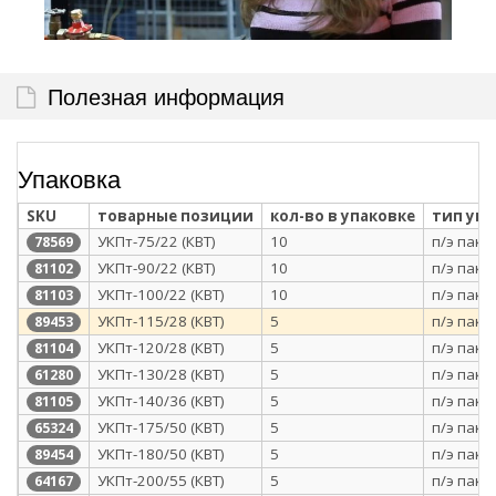
Полезная информация
Упаковка
SKU
товарные позиции
кол-во в упаковке
тип уп
УКПт-75/22 (КВТ)
10
п/э паке
78569
УКПт-90/22 (КВТ)
10
п/э паке
81102
УКПт-100/22 (КВТ)
10
п/э паке
81103
УКПт-115/28 (КВТ)
5
п/э паке
89453
УКПт-120/28 (КВТ)
5
п/э паке
81104
УКПт-130/28 (КВТ)
5
п/э паке
61280
УКПт-140/36 (КВТ)
5
п/э паке
81105
УКПт-175/50 (КВТ)
5
п/э паке
65324
УКПт-180/50 (КВТ)
5
п/э паке
89454
УКПт-200/55 (КВТ)
5
п/э паке
64167