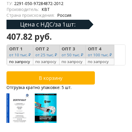
ТУ:
2291-050-97284872-2012
Производитель:
КВТ
Страна происхождения:
Россия
Цена с НДС/за 1шт:
407.82 руб.
ОПТ 1
ОПТ 2
ОПТ 3
ОПТ 4
от 10 тыс. ₽
от 25 тыс. ₽
от 50 тыс. ₽
от 100 тыс. ₽
по запросу
по запросу
по запросу
по запросу
Отгрузка кратно упаковке: 5 шт.