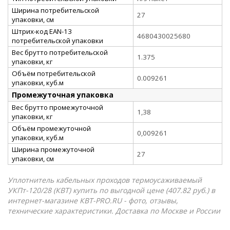
Ширина потребительской
27
упаковки, см
Штрих-код EAN-13
4680430025680
потребительской упаковки
Вес брутто потребительской
1.375
упаковки, кг
Объём потребительской
0.009261
упаковки, куб.м
Промежуточная упаковка
Вес брутто промежуточной
1,38
упаковки, кг
Объём промежуточной
0,009261
упаковки, куб.м
Ширина промежуточной
27
упаковки, см
Уплотнитель кабельных проходов термоусаживаемый
УКПт-120/28 (КВТ) купить по выгодной цене (407.82 руб.) в
интернет-магазине КВТ-PRO.RU - фото, отзывы,
технические характеристики. Доставка по Москве и России