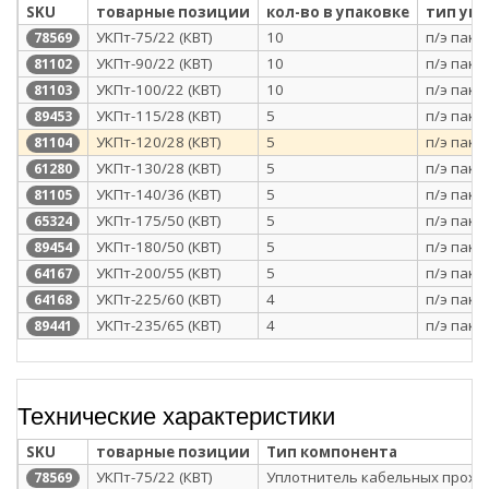
SKU
товарные позиции
кол-во в упаковке
тип уп
УКПт-75/22 (КВТ)
10
п/э паке
78569
УКПт-90/22 (КВТ)
10
п/э паке
81102
УКПт-100/22 (КВТ)
10
п/э паке
81103
УКПт-115/28 (КВТ)
5
п/э паке
89453
УКПт-120/28 (КВТ)
5
п/э паке
81104
УКПт-130/28 (КВТ)
5
п/э паке
61280
УКПт-140/36 (КВТ)
5
п/э паке
81105
УКПт-175/50 (КВТ)
5
п/э паке
65324
УКПт-180/50 (КВТ)
5
п/э паке
89454
УКПт-200/55 (КВТ)
5
п/э паке
64167
УКПт-225/60 (КВТ)
4
п/э паке
64168
УКПт-235/65 (КВТ)
4
п/э паке
89441
Технические характеристики
SKU
товарные позиции
Тип компонента
УКПт-75/22 (КВТ)
Уплотнитель кабельных прохо
78569